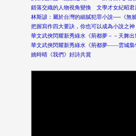
錯落交織的人物視角變換 文學才女紀昭君
林斯諺：屬於台灣的細膩犯罪小說──《無
把握寫作四大要訣，你也可以成為小說之神
華文武俠閃耀新秀綠水《荊都夢－－天舞出
華文武俠閃耀新秀綠水《荊都夢——雲城梟
姚時晴《我們》好詩共賞