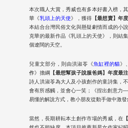
本次職人大賞，秀威也有多本好書入榜，
華《
乳頭上的天使
》，獲得
【最想賣】年
本結合台灣民俗文化與懸疑劇情而成的小
克華的最新作品《乳頭上的天使》，則結集
個遼闊的天空。
兒童文部分，則由洪淑苓《
魚缸裡的貓
》
作
》擔綱
【最想幫孩子說服爸媽】年度最
詩人洪淑苓為大人及小孩創作的童詩集，
會有所感觸，並會心一笑；《捏出創意力─
易懂的解說方式，教小朋友從動手做中激發
當然，長期耕耘本土創作市場的秀威，在
然也不能缺席。本項目推薦新星女作家紀