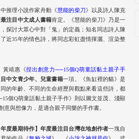
其中推理小說作家舟動《
慧能的柴刀
》以及詩人陳克
度最注目中文成人書籍
肯定。《慧能的柴刀》乃是一
說，探討大眾心中對「鬼」的定義；知名同志詩人陳
了近35年的情色詩，將同志彩虹盡情揮灑、渲染整
、黃靖惠《
捏出創意力──15個Q萌童話黏土親子手
注目中文青少年、兒童書籍
一項。《魚缸裡的貓》是
不同的年齡、不同的生命經歷與觀點來看這些詩，都
─15個Q萌童話黏土親子手作》則以圖文並茂、淺顯
創意與想像力，是適合親子同樂的手作書。
【年度最期待作】年度最注目台灣在地創作者
一塊自
昭君的作品《
無臉之城
》、《
小說之神就是你
》、武