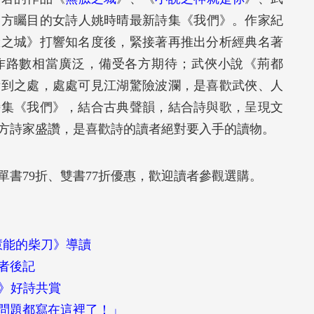
各方矚目的女詩人姚時晴最新詩集《我們》。作家紀
臉之城》打響知名度後，緊接著再推出分析經典名著
創作路數相當廣泛，備受各方期待；武俠小說《荊都
所到之處，處處可見江湖驚險波瀾，是喜歡武俠、人
詩集《我們》，結合古典聲韻，結合詩與歌，呈現文
方詩家盛讚，是喜歡詩的讀者絕對要入手的讀物。
書79折、雙書77折優惠，歡迎讀者參觀選購。
慧能的柴刀》導讀
者後記
使》好詩共賞
問題都寫在這裡了！」