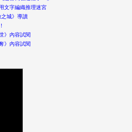
用文字編織推理迷宮
臉之城》導讀
！
世》內容試閱
奪》內容試閱