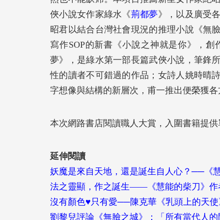
俠小說女作家綠水《
荊都夢
》，以及廣受
昭君以結合台灣社會現況的推理小說《無
寫作SOP的新書《小說之神就是你》，
夢》，是綠水第一部長篇武俠小說，筆鋒
性的讀者不可錯過的作品；女詩人姚時晴
字想像與結構的新層次，甫一推出便榮獲各
本次網路書店閱讀職人大賞，入圍書籍提供單
延伸閱讀
妖魔是來自天地，還是誕生自人心？──《
法之靈顯，作之誕生——《慧能的柴刀》作
沒有顏色♥只有愛──陳克華《乳頭上的天
劉黎兒評論《無臉之城》：「所有當代人的