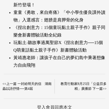
新竹登場！
童童《勇敢，來自疼痛》「中小學生優良課外讀
物」入選感言：翅膀是肩胛骨的化身
《捏出創意力：15個童玩黏土親子手作》親子同
樂會新書體驗活動全紀錄
玩黏土‧聽故事過萬聖節X《捏出創意力──15個
Q萌童話黏土親子手作》新書體驗活動
黃靖惠老師：讓孩子在自己的夢幻島中乘著想像
力自由飛翔
<<上一篇 一封給明天的信 湖南
教育行動家8月25日「公益芬多
蟲以詩抒情──第4屆
精」廣播節 下一篇>>
登入會員回應本文