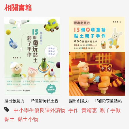
相關書籍
捏出創意力──15個童玩黏土親
捏出創意力──15個Q萌童話黏
中小學生優良課外讀物
手作
黃靖惠
親子手做
黏土
黏土小物