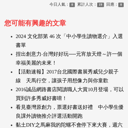
今日人氣：
累計人次：
回應：
0
19
0
您可能有興趣的文章
2024 文化部第 46 次「中小學生讀物選介」入選
書單
捏出創意力‧台灣好好玩──元宵放天燈～許一個
幸福美麗的未來！
【活動速報】2017台北國際書展秀威兒少親子
線 天馬行空，讓孩子用想像力與你童歡
2016誠品網路書店閱讀職人大賞10月登場，可以
買到許多秀威好書唷！
看見臺灣原創力，票選好書送好禮 中小學生優
良課外讀物推介評選活動開跑
黏土DIY之馬麻我的陀螺不會停下來大賽，週六