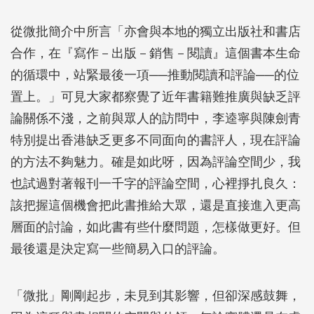
從微批簡介中所言「亦會與本地的獨立出版社和書店
合作，在『寫作－出版－銷售－閱讀』這個書本生命
的循環中，站緊最後一項──推動閱讀和評論──的位
置上。」可見大家都察覺了近年書籍難推廣與缺乏評
論關係不淺，之前與眾人的訪問中，李逵寧與陳劍青
特別提出香港缺乏更多不同面向的書評人，現在評論
的方法不夠魅力。確是如此呀，因為評論空間少，我
也試過對著報刊一千字的評論空間，心裡掙扎良久：
該把握這個機會把此書推給大眾，還是直接進入更高
層面的討論，如此書有些什麼問題，怎樣做更好。但
最後還是決定寫一些簡易入口的評論。
「微批」剛剛起步，未見到其影響，但卻深感鼓舞，