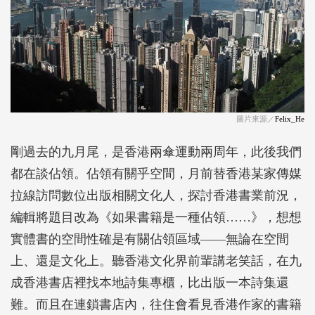
圖片來源／
Felix_He
剛過去的九月尾，是香港兩傘運動兩周年，此後我們
都在談佔領。佔領有關乎空間，月前替香港某家傳媒
拉線訪問數位出版相關文化人，探討香港書業前況，
編輯將題目改為《如果書籍是一種佔領……》，想想
實體書的空間性確是有關佔領區域——無論在空間
上、還是文化上。聽香港文化界前輩講老笑話，在九
成香港書店裡找本地詩集專櫃，比出版一本詩集還
難。而且在連鎖書店內，往住會看見香港作家的書籍