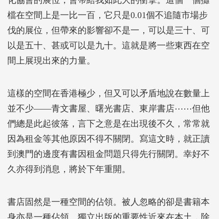
化協會的展位，會帶給我如此大的衝擊。這個一個攤
檔在空間上是一比一百，它只是0.01個不追隨市場步
伐的展位，但帶來的影響卻不是一，可以是三十、可
以是五十、甚或可以是九十。這就是將一些東西在空
間上展現出來的力量。
這樣的空間在香港極少，但又可以矛盾地說在數量上
並不少——青文書屋、曙光書店、東岸書店⋯⋯但他
們總是此起彼落，言下之意是在出現後不久，常常就
因為租金等其他原因不得不關閉。寫這文時，就正讀
到澳門的邊度有書因租金問題只得先行關閉。幸好不
久亦得到消息，將於下年重開。
書店固然是一種空間的佔領。被人忽略的卻是書籍本
身亦是一種佔領。獨立出版的重要性近來在本土，除