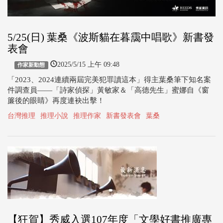
5/25(日) 葉桑《波斯貓在暮靄中唱歌》新書發
表會
2025/5/15 上午 09:48
作家新動態
「2023、2024連續兩屆完美犯罪讀這本」得主葉桑筆下知名案
件調查員——「詩家偵探」黃敏家＆「高德先生」蜜娜自《窗
簾後的眼睛》再度連袂出擊！
台灣推理
推理小說
推理作家
新書發表會
葉桑
【狂賀】秀威入選107年度「文學好書推廣專