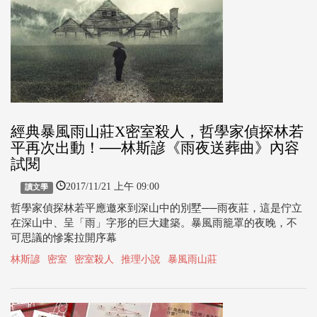
經典暴風雨山莊X密室殺人，哲學家偵探林若
平再次出動！──林斯諺《雨夜送葬曲》內容
試閱
2017/11/21 上午 09:00
讀文學
哲學家偵探林若平應邀來到深山中的別墅──雨夜莊，這是佇立
在深山中、呈「雨」字形的巨大建築。暴風雨籠罩的夜晚，不
可思議的慘案拉開序幕
林斯諺
密室
密室殺人
推理小說
暴風雨山莊