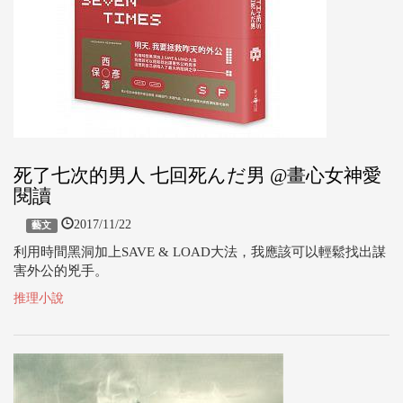
死了七次的男人 七回死んだ男 @畫心女神愛
閱讀
2017/11/22
藝文
利用時間黑洞加上SAVE & LOAD大法，我應該可以輕鬆找出謀
害外公的兇手。
推理小說