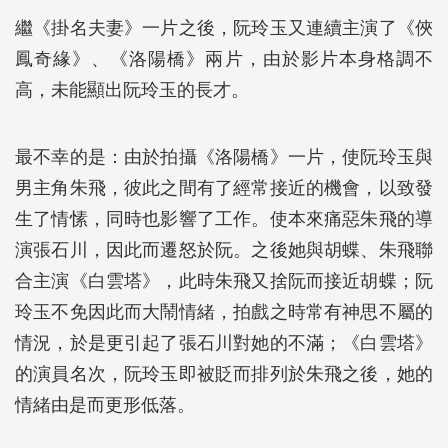
繼《掛名夫妻》一片之後，阮玲玉又連續主演了《俠
鳳奇緣》、《洛陽橋》兩片，由於影片本身格調不
高，未能顯出阮玲玉的長才。
最不幸的是：由於拍攝《洛陽橋》一片，使阮玲玉與
男主角朱飛，彼此之間有了經常接近的機會，以致發
生了情愫，同時也影響了工作。使本來痛惡朱飛的導
演張石川，因此而遷怒於阮。之後她與胡蝶、朱飛聯
合主演《白雲塔》，此時朱飛又捨阮而接近胡蝶；阮
玲玉不免因此而大鬧情緒，拍戲之時常有神思不屬的
情況，於是更引起了張石川對她的不滿；《白雲塔》
的演員名次，阮玲玉即被貶而排列於朱飛之後，她的
情緒由是而更形低落。