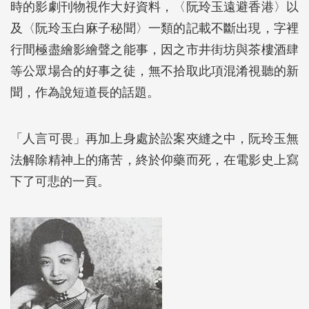
時的影劇刊物視作大好資料，〈阮玲玉遠避香港〉以
及〈阮玲玉白麻子秘聞〉一類的記載不斷出現，字裡
行間極盡繪影繪聲之能事，因之市井街坊與茶樓酒肆
等公眾場合的好事之徒，無不拾取此項混淆視聽的新
聞，作為說短道長的話題。
「人言可畏」再加上身處於訟案夾縫之中，阮玲玉無
法解除精神上的痛苦，終於仰藥而死，在電影史上寫
下了可悲的一頁。