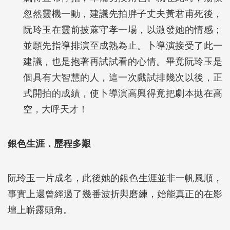
忽然靈機一動，建議先拍胖子丈夫黃君甫死後，
阮玲玉在靈前披蔴守孝一場，以激發她的情感；
並願先指導排演至成熟為止。卜導演接受了此一
建議，也是抱著再試試看的心情。畢竟阮玲玉是
個具有大智慧的人，這一次戲試排幾次以後，正
式開拍的成績，使卜導演高興得竟把劇本拋在高
空，大呼天才！
銀色生涯．歷程多艱
阮玲玉一片成名，此後她的銀色生涯並非一帆風順，
事實上還曾經過了幾番波折與磨練，始能真正的在影
壇上嶄露頭角。