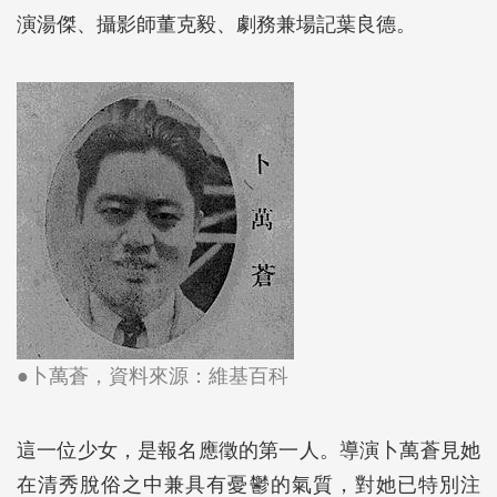
演湯傑、攝影師董克毅、劇務兼場記葉良德。
●卜萬蒼，資料來源：
維基百科
這一位少女，是報名應徵的第一人。導演卜萬蒼見她
在清秀脫俗之中兼具有憂鬱的氣質，對她已特別注