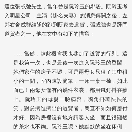
這位張或弛先生，當年曾是阮玲玉的鄰居。阮玲玉考
入明星公司，主演《掛名夫妻》的消息傳開之後，左
鄰右舍成群結隊的跑到阮家去道賀，張或弛也是踵門
道賀者之一，他在文中有如下的描寫：
……當然，趁此機會我也參加了道賀的行列。這
是我第一次，也是最後一次進入阮玲玉的香閨，
她們家住的房子不壞，可是兩母女只租了其中很
小的一間，室內陳設簡單，一床一桌一椅，如此
而已！兩母女僅有的幾件衣裳，都用鐵釘掛在牆
上。阮玲玉的母親一臉病容，嘴角掛著怯怯的
笑，對於擠進擠出的道賀者，簡直不知如何應付
才好。因為房裡沒有地方請客人坐，而且很顯然
的茶水也不夠。阮玲玉呢？她默默的坐在床側，