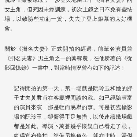
女主角，但究因未經訓練，初次上鏡之日不免有些怯
場，以致險些功虧一簣，失去了登上銀幕的大好機
會。
關於《掛名夫妻》正式開拍的經過，前輩名演員兼
《掛名夫妻》男主角之一的龔稼農，在他所著的《從
影回憶錄》一書中，對當時情況曾有如下的記述：
記得開拍的第一天，第一場戲是阮玲玉和她的胖
子丈夫黃君甫在客廳裡閒談的戲。如已經驗豐富
的演員來演，那是輕而易舉的事。可是初臨攝影
場的阮玲玉，卻僵得手足無措，以後連續幾場戲
都是如此。導演卜萬蒼幾乎懷疑自己看走了眼，
氣得宣布停拍，準備另換角色。就在此時，湯傑