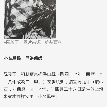
●阮玲玉，圖片來源：
維基百科
小名鳳根．母為傭婦
阮玲玉，祖籍廣東省香山縣（民國十七年，西曆一九
二八年改為中山縣。）左步頭鄉，清宣統元年（歲己
酉，即西曆一九一○年。）四月二十六日誕生於上海
朱家木橋祥安里，小名鳳根。