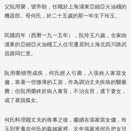
父阮用榮，號帝朝，任職於上海浦東亞細亞火油棧的
機器部。母何氏，於二十五歲的那一年生下玲玉。
民國四年（西曆一九一五年），阮玲玉六歲，全家由
浦東的亞細亞火油棧工人住宅遷居到上海北四川路武
昌路同仁里。
阮用榮積勞成疾，何氏經人引薦，入張姓人家當女
傭，靠著一些微薄的工資，作為調治丈夫疾病的醫藥
費；但阮用榮終於病入膏肓，不治去世，遺下妻女，
成了寡鵠孤女。
何氏料理罷丈夫的喪事之後，繼續在張家當女傭，玲
玉則寄養在何氏的義姊家裡。次年張家准何氏把女兒