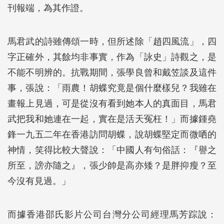
刊報端，為其作證。
馬君武的詩雖傳頌一時，但所述除「趙四風流」，四
字正確外，其餘均非事實，作為「詠史」詩觀之，是
不能不明辨的。抗戰期間，張學良曾和戴笠談及這件
事，張說：「雨農！胡蝶究竟是個什麼樣兒？我雖在
畫報上見過，可是從沒有看到她本人的真面目，馬君
武把我和她連在一起，實在是活天冤枉！」而據鍾堯
鋒一九五二年在香港訪問胡蝶，說胡蝶堅定而微哂的
神情，笑得比較大聲說：「中國人有句俗話：『譽之
所至，謗亦隨之』，張少帥是高亦矮？是胖抑瘦？至
今沒有見過。」
而據香港邵氏影片公司台灣分公司經理馬芳踪說：