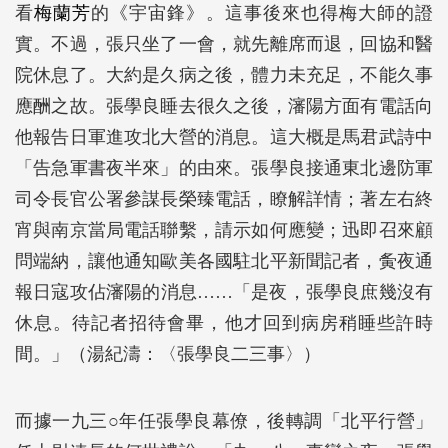
看
梅蘭芳
的《宇宙鋒》。這事後來也得梅大師的證
實。不過，張只坐了一會，就先離席而退，回協和醫
院休息了。大約是久病之後，體力未充足，不能久事
應酬之故。張學良睡去很久之後，瀋陽方面有電話向
他報告日軍進攻北大營的消息。這大概是馬君武詩中
「告急軍書夜半來」的由來。張學良接通東北邊防軍
司令長官公署參謀長榮臻電話，瞭解詳情；著左右終
宵與南京當局電話聯繫，請示如何應變；迅即召來顧
問端納，讓他通知歐美各國駐北平新聞記者，夤夜通
報日寇攻佔瀋陽的消息……「是夜，張學良庶幾沒有
休息。待記者招待會畢，他才回到病房稍睡些許時
間。」（湯紀濤：〈張學良二三事〉）
而據一九三○年任張學良幕僚，後轉調「北平行營」