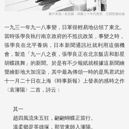
圖片來源／首頁圖：胡蝶三十年代舊照，王開照像拍攝
一九三一年九一八事變，日軍很輕易地佔領了東北。
當時張學良執行南京政府的不抵抗政策，事變之時，
張學良在北平養病，日本新聞通訊社就利用這個機
會，製造「九一八之夜，張學良正在北京飯店和影星
胡蝶跳舞」的新聞。於是有不少報紙就根據這新聞繪
聲繪影地大加渲染，其中最為傳頌一時的是馬君武於
十一月二十日在上海《時事新報》上發表的感時之作
〈哀瀋陽〉二首，詩云：
其一
趙四風流朱五狂，翩翩蝴蝶正當行。
溫柔鄉是英雄塚，那管東師入瀋陽。