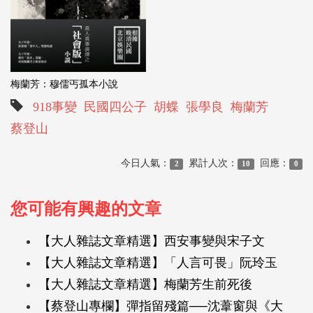
梅蘭芳：穆儒丐孤本小說
918事變
民國四公子
胡蝶
張學良
梅蘭芳
蔡登山
今日人氣：
累計人次：
回應：
2
10
0
您可能有興趣的文章
【大人雜誌文章精選】西安事變與宋子文
【大人雜誌文章精選】「人言可畏」阮玲玉
【大人雜誌文章精選】梅蘭芳生前死後
【蔡登山專欄】彈指留殘篇──沈葦窗與《大