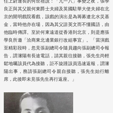
任上尉連長的何世禮說：「九一八」事變之夜，張學
良正與其父親何東爵士夫婦及英國駐華大使夫婦在北
京的開明戲院看戲，該戲的演出是為籌募遼北水災基
金，當時他亦在場，因為其父諳英文而不懂國語，由
他臨時傳譯。至於何東遠道從香港到北京，則是應張
學良所邀「洽商東北邊業銀行改組事宜」。「當演戲
至精彩段時，忽見張副總司令隨員趨向張副總司令報
告，謂瀋陽有長途電話，請其親往接聽，張先生尚輕
鬆地囑該員代為接聽，詎不旋踵該員迅速返報，謂瀋
陽出事，務請張副總司令親自接聽，張先生始行離
席，此後即未見張先生再行返座。」