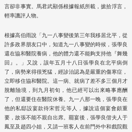
言卻非事實。馬君武顯係根據報紙所載，摭拾浮言，
輕率譏評人物。
根據高伯雨說「九一八事變後第三年我移居北平，從
許多政界朋友口中，知道九一八事變的時候，張學良
還在協和醫院養病，他的體力還不能夠支持他『舞幾
回』。」又說，該年五月十八日張學良在北平病倒
了，病勢來得很兇猛，經診治認為是嚴重的傷寒症，
立即移住協和醫院。這一病、就病了差不多三個月才
脫離險境，到九月初旬，他已經可以出來略事應酬
了，但還要住在醫院休養。九一八那一晚，張學良在
他的私邸設宴款待宋哲元等人，據說這個宴會頗重
要，故張不能不親自出席。罷宴後，張學良偕夫人于
鳳至及趙四小姐，又請一班客人在前門外中和戲院觀