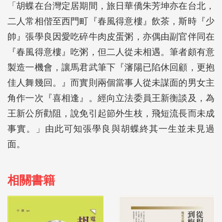
「胡蝶在台灣定居期間，旅日華僑朱芳坤亦在台北，
二人常相偕至西門町『春風得意樓』飲茶，斯時『少
帥』張學良因愛吃碎牛肉皮蛋粥，亦偶由副官伴同在
『春風得意樓』吃粥，但二人從未相遇。筆者頗有意
製造一機會，讓馬君武筆下『瀋陽已陷休回顧，更抱
佳人舞幾回。』而實則兩個當事人從未謀面的男女主
角作一次『喜相逢』。經向立法委員王新衡談及，為
王新公所勸阻，說免引起節外生枝，飛短流長而未成
事實。」由此可知張學良與胡蝶終其一生並未見過
面。
相關書籍