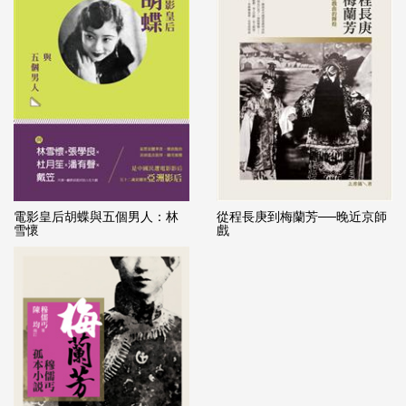
電影皇后胡蝶與五個男人：林
從程長庚到梅蘭芳──晚近京師
雪懷
戲