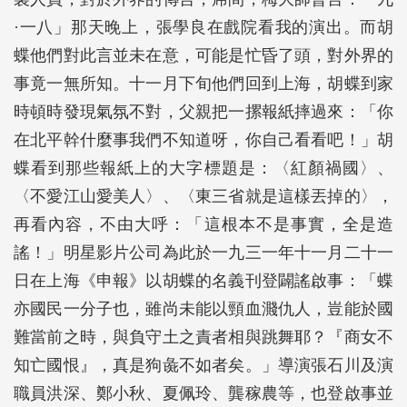
·一八」那天晚上，張學良在戲院看我的演出。而胡
蝶他們對此言並未在意，可能是忙昏了頭，對外界的
事竟一無所知。十一月下旬他們回到上海，胡蝶到家
時頓時發現氣氛不對，父親把一摞報紙摔過來：「你
在北平幹什麼事我們不知道呀，你自己看看吧！」胡
蝶看到那些報紙上的大字標題是：〈紅顏禍國〉、
〈不愛江山愛美人〉、〈東三省就是這樣丟掉的〉，
再看內容，不由大呼：「這根本不是事實，全是造
謠！」明星影片公司為此於一九三一年十一月二十一
日在上海《申報》以胡蝶的名義刊登闢謠啟事：「蝶
亦國民一分子也，雖尚未能以頸血濺仇人，豈能於國
難當前之時，與負守土之責者相與跳舞耶？『商女不
知亡國恨』，真是狗彘不如者矣。」導演張石川及演
職員洪深、鄭小秋、夏佩玲、龔稼農等，也登啟事並