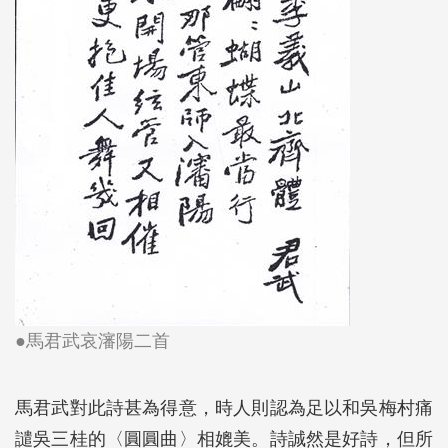
●馬君武哀瀋陽二首
馬君武對此詩甚為得意，時人則認為足以和吳梅村痛
譴吳三桂的〈圓圓曲〉相媲美。詩誠然是好詩，但所