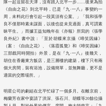
隊一起逗留在天津，沒有踏入北平一步……後來為拍
《自由之花》到北平時，已是『九·一八』事變約一
周，未料此行會引起一段莫須有公案。」「我和張學
良不僅那時素未謀面，以後也從未見過面，真可謂素
昧平生。」而據王益知晚年在《亦報》所寫的《張學
良外紀》書中說：「至於胡蝶來京攝《啼笑因緣》
（案：《自由之花》、《落霞孤鶩》和《啼笑因緣》
三部戲同時開拍）外景，是在『九·一八』後幾天，
胡住在香廠東方飯店，是三層樓的建築，樓下只有兩
個大房間，裝有浴池，設備簡單，並無舞廳，更不是
適當的交際場所。」
明星公司的劇組在北平忙碌了一個多月。在離京前，
梅蘭芳在家中宴請了洪深、張石川、胡蝶等20餘位攝
製人員，對於外界的傳言，席間，梅大師曾言：「九