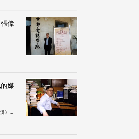
：張偉
化的媒
》...