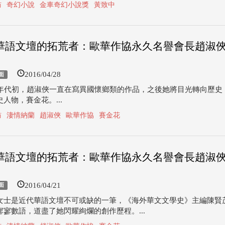
訪
奇幻小說
金車奇幻小說獎
黃致中
華語文壇的拓荒者：歐華作協永久名譽會長趙淑
）
2016/04/28
面
0年代初，趙淑俠一直在寫異國懷鄉類的作品，之後她將目光轉向歷史
人物，賽金花。...
訪
淒情納蘭
趙淑俠
歐華作協
賽金花
華語文壇的拓荒者：歐華作協永久名譽會長趙淑
）
2016/04/21
面
女士是近代華語文壇不可或缺的一筆，《海外華文文學史》主編陳賢
寥寥數語，道盡了她閃耀絢爛的創作歷程。...