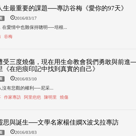
人生最重要的課題──專訪谷梅《愛你的97天》
2016/03/17
面
在愛情中也難保持聰明──培根...
訪
谷梅
遭受三度燒傷，現在用生命教會我們勇敢與前進─
里《在疤痕印記中找到真實的自己》
2016/03/10
面
沒有悲觀的權利──尼采...
事
作家專訪
阿里疤疤
陳明里
燒傷
靈思與誕生──文學名家楊佳嫻X波戈拉專訪
2016/03/03
面