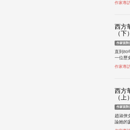
作家專
西方
（下
作家面對
直到8
一位歷史
作家專
西方
（上
作家面對
趙淑俠
論她的