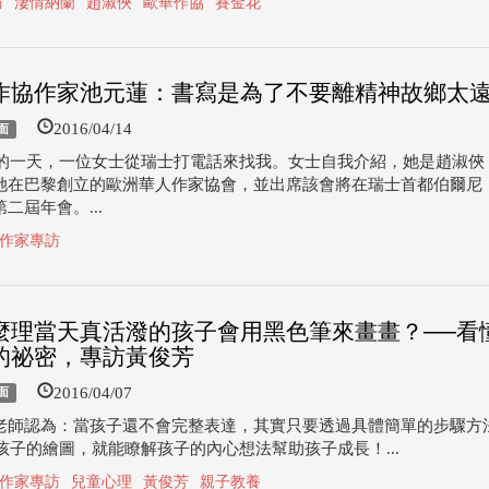
訪
淒情納蘭
趙淑俠
歐華作協
賽金花
作協作家池元蓮：書寫是為了不要離精神故鄉太
2016/04/14
面
3年的一天，一位女士從瑞士打電話來找我。女士自我介紹，她是趙淑俠
她在巴黎創立的歐洲華人作家協會，並出席該會將在瑞士首都伯爾尼（B
二屆年會。...
作家專訪
麼理當天真活潑的孩子會用黑色筆來畫畫？──看
的祕密，專訪黃俊芳
2016/04/07
面
老師認為：當孩子還不會完整表達，其實只要透過具體簡單的步驟方
歲孩子的繪圖，就能瞭解孩子的內心想法幫助孩子成長！...
作家專訪
兒童心理
黃俊芳
親子教養