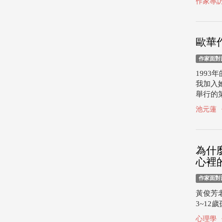
作家專
歐華
作家面對
199
我加入
舉行的第
池元蓮
為什
心裡
作家面對
黃俊芳
3~12
心理學