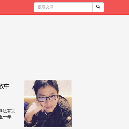
致中
無法有完
近十年