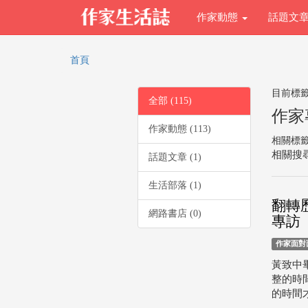
作家動態
話題文
首頁
目前標
全部 (115)
作家
作家動態 (113)
相關標
相關搜尋
話題文章 (1)
生活部落 (1)
翻轉
網路書店 (0)
專訪
作家面對
黃致中
整的時
的時間才