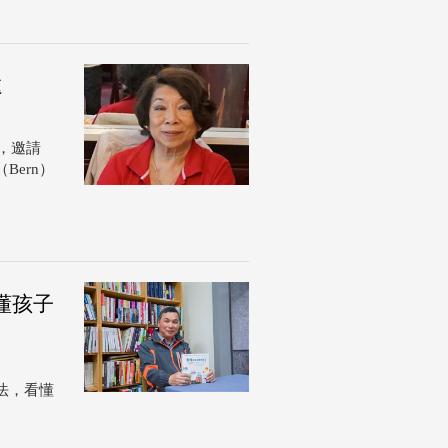
遠
，邀請
ern）
懂孩子
法，看懂