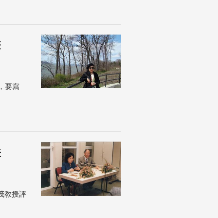
俠
，要寫
俠
茂教授評