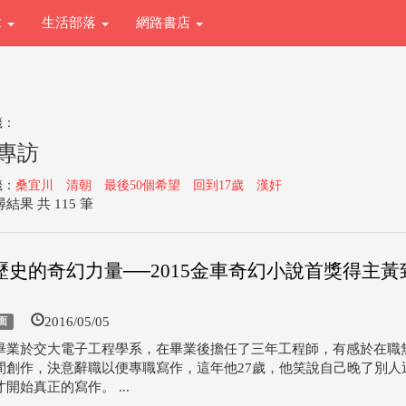
章
生活部落
網路書店
籤：
專訪
籤：
桑宜川
清朝
最後50個希望
回到17歲
漢奸
結果 共 115 筆
歷史的奇幻力量──2015金車奇幻小說首獎得主黃
2016/05/05
面
畢業於交大電子工程學系，在畢業後擔任了三年工程師，有感於在職
間創作，決意辭職以便專職寫作，這年他27歲，他笑說自己晚了別人
開始真正的寫作。 ...