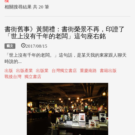
欄
相關搜尋結果 共 20 筆
書街舊事》黃開禮：書街榮景不再，印證了
「世上沒有千年的老闆」這句座右銘
2017/08/15
藝文
「世上沒有千年的老闆。」這句話，是某天我的東家跟人聊天
時說的...
出版
出版產業
出版業
台灣獨立書店
重慶南路
書籍出版
戰後台灣
獨立書店