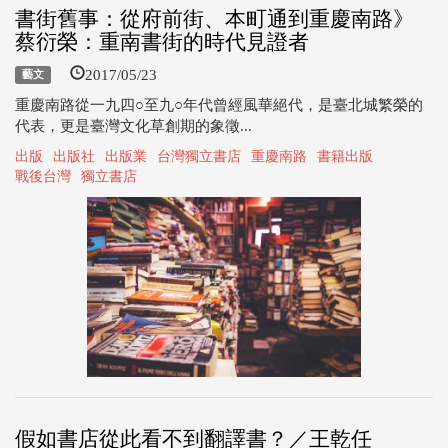
書街舊事：從府前街、本町通到重慶南路》
蔡衍榮：重南書街的時代見證者
2017/05/23
藝文
重慶南路從一九四○至九○年代曾經風華絕代，是臺北城繁榮的
代表，更是臺灣文化草創期的象徵...
出版
出版社
出版業
台灣獨立書店
重慶南路
書籍出版
戰後台灣
獨立書店
假如書店從此看不到翻譯書？／王乾任