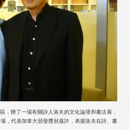
心校區，辦了一場有關詩人洛夫的文化論壇和書法展，
到場，代表加拿大頒發獎狀嘉許，表揚洛夫在詩、書