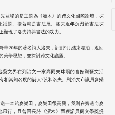
，先登場的是主題為《漂木》的跨文化國際論壇，探
化議題。接著就是書法展。洛夫近年沉潛於書法探
正顯現了洛夫詩與書法的功力。
哥華20年的著名詩人洛夫，計劃9月結束漂泊，返回
的美學思想，並探討跨文化議題。
地藝文界在列治文一家高爾夫球場的會館辦藝文活
有相當知名度的詩人?弦和洛夫。列治文市議員麥樂
名送一本給麥樂田，麥樂田很高興，我則在旁邊向麥
地風行，且曾因長詩《漂木》而獲諾貝爾文學獎提