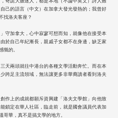
象，奇詭大膽迷人，都是本地（不論中英文）詩人難
以自己的語言（中文）在加拿大發光發熱的；我曾好
不找洛夫客座？
獨」守加拿大，心中寂寥可想而知，就像他在接受本
「由於自己年紀漸長，親戚子女都不在身邊，缺乏家
感慨的。
倆三天兩頭就往中港台的各種文學活動奔忙。而在本
很少跨足主流領域，無法讓更多非華裔讀者看到洛夫
在創作上的成就都願斥資興建「洛夫文學館」向他致
只能鎖定在華人社區，臨走前，就是國會議員代表加
溫哥華，真不是搞文學的地方。