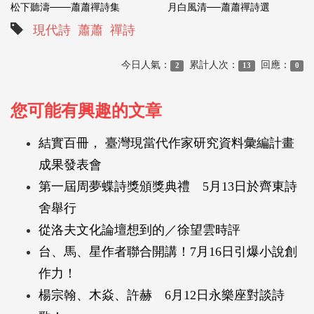
松下聽濤───蕭蕭禪詩集
月白風清──蕭蕭禪詩選
現代詩
蕭蕭
禪詩
今日人氣：
累計人次：
回應：
2
13
0
您可能有興趣的文章
結實百冊， 臺灣現當代作家研究資料彙編計畫
成果發表會
第一屆周夢蝶詩獎頒獎典禮 5月13日於齊東詩
舍舉行
從洛夫文化論壇想到的／徐望雲時評
台、馬、星作者聯合開講！7月16日引爆小說創
作力！
楊宗翰、木焱、許赫 6月12日永樂座對談詩