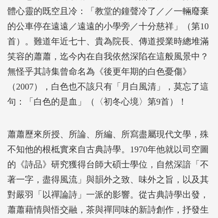
體心靈的既空且冷：「教堂的鐘聲冷了／／一輛廢棄
的公車停在遠遠／遠遠的小學旁／十分慈祥」（第10
首）。難道年近七十、貴為院長、傳道授業時總堆滿
笑容的蕭蕭，迄今內在自我依然深陷在這般風景中？
無怪乎其詩集曾命名為《後更年期的白色憂傷》
（2007），白色也不該只有「月白風清」，莫忘了這
句：「白色的是血」（〈初冬心境〉第9首）！
蕭蕭歷來所授、所論、所編、所寫盡屬現代文學，殊
不知他的根柢實來自古典詩學。1970年他就以司空圖
的《詩品》研究獲得台師大碩士學位，自然深諳「不
著一字，盡得風流」與韻外之致、味外之旨，以及其
對嚴羽「以禪論詩」一派的影響。從古典詩學出發，
蕭蕭藉情與悟交融，茶與禪同味的新詩創作，抒發生