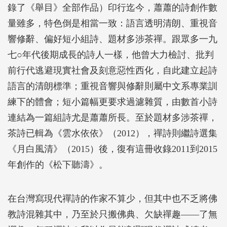
錄了《舉目》全部作品）印行迄今，蕭蕭的詩創作數
量雖多，特色倒是相當一致：語言透明清朗、重視音
響修辭、偏好短小組詩、題材多涉茶禪。跟眾多一九
七○年代後期成長的詩人一樣，他曾大力檢討、批判
前行代逃避現實社會及刻意惡性西化，自此建立起詩
語言的清朗標準；重視音響與修辭則屬中文系專業訓
練下的體會；短小篇幅更要求過濾雜質，由數首小詩
連結為一篇組詩尤是蕭蕭所長。至於題材多涉茶禪，
茶詩已輯為《雲水依依》（2012），禪詩則繼詩選集
《月白風清》（2015）後，復有這冊收錄2011到2015
年創作的《松下聽濤》。
在台灣寫現代禪詩的作家不算少，但其中也不乏將佛
教詩混雜其中，乃至於只搬佛典、欠缺禪趣——了無