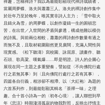
禪趣，怎稱禪詩？我以為最能彰顯現代禪詩成績者，
當屬周夢蝶、洛夫與蕭蕭三人。洛夫的禪詩創作集中
於壯年乃至於晚年，唯其實非詩人主力；「雪中取火
且鑄火為雪」的周夢蝶，以創作凝鑄一生的困頓悲
苦，在出世／入世間的矛盾與參透，構成他難以模仿
的詩風。與前兩位相較，蕭蕭的禪詩創作數量有過之
而無不及，且取材範圍顯然更見廣闊，充滿人間性與
現實感。《松下聽濤》寫校園、詠屈原、讀畫作、聽
石頭、歌高粱、嘆氣爆……即是明證。詩人的企圖心
展現在同一主題之多重變奏，譬如從〈不向佛陀行處
行之若無其事〉到〈且向佛陀行處行之若有其事〉，
四篇各自衍義，相涉卻不相滯。以〈大紅袍〉為題的
六首系列作，則最能彰顯其輯名「茶禪一味」之理
趣。合十首小詩為一的〈初冬心境〉，讓人聯想到早
年《悲涼》時期淒清孤寂的物我對照，反映出抒情主