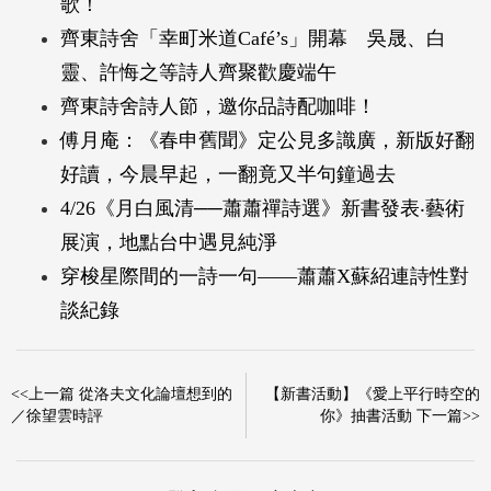
歌！
齊東詩舍「幸町米道Café’s」開幕 吳晟、白
靈、許悔之等詩人齊聚歡慶端午
齊東詩舍詩人節，邀你品詩配咖啡！
傅月庵：《春申舊聞》定公見多識廣，新版好翻
好讀，今晨早起，一翻竟又半句鐘過去
4/26《月白風清──蕭蕭禪詩選》新書發表‧藝術
展演，地點台中遇見純淨
穿梭星際間的一詩一句——蕭蕭X蘇紹連詩性對
談紀錄
<<上一篇 從洛夫文化論壇想到的
【新書活動】《愛上平行時空的
／徐望雲時評
你》抽書活動 下一篇>>