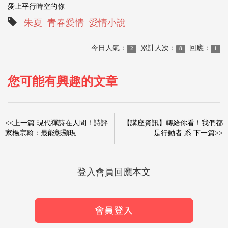
愛上平行時空的你
朱夏
青春愛情
愛情小說
今日人氣：
累計人次：
回應：
2
8
1
您可能有興趣的文章
<<上一篇 現代禪詩在人間！詩評
【講座資訊】轉給你看！我們都
家楊宗翰：最能彰顯現
是行動者 系 下一篇>>
登入會員回應本文