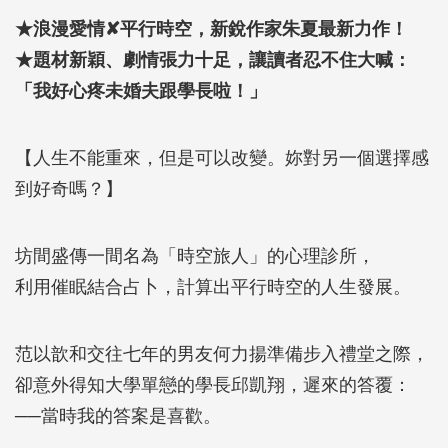
★浪漫愛情✘平行時空，新銳作家朱夏最新力作！
★題材新穎、劇情張力十足，讓讀者忍不住大喊：
「我好心疼未婚夫跟學長啦！」
【人生不能重來，但是可以改變。妳對另一個選擇感
到好奇嗎？】
坊間盛傳一間名為「時空旅人」的心理診所，
利用催眠結合占卜，計算出平行時空的人生發展。
范以歆和交往七年的男友何力揚準備步入禮堂之際，
卻意外得知大學單戀的學長邱凱翔，遲來的答覆：
──當時我的答案是喜歡。