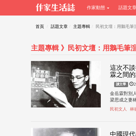
作家動態
話題文
首頁
話題文章
主題專輯
民初文壇：用鵝毛筆
主題專輯 》民初文壇：用鵝毛筆
這次不談
霖之間的
2
讀文學
金岳霖對別
梁思成之妻林徽
民初文人
林
中國現代