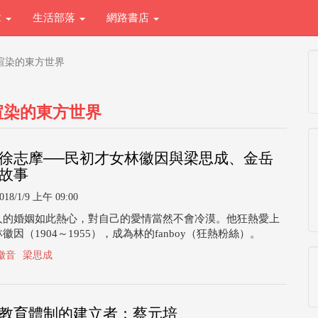
章
生活部落
網路書店
渲染的東方世界
渲染的東方世界
徐志摩──民初才女林徽因與梁思成、金岳
故事
018/1/9 上午 09:00
人的婚姻如此熱心，對自己的愛情當然不會冷漠。他狂熱愛上
因（1904～1955），成為林的fanboy（狂熱粉絲）。
徽音
梁思成
教育體制的建立者：蔡元培