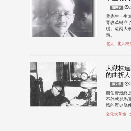
2
讀歷史
蔡先生一生
育改革樹立
礎。這兩大
義。
北大
北大校
大獄株連
的曲折人
2
讀文學
翦伯贊最終
不外就是馬
體的歷史條
文化大革命