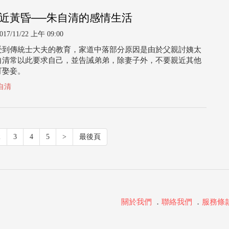
近黃昏──朱自清的感情生活
017/11/22 上午 09:00
受到傳統士大夫的教育，家道中落部分原因是由於父親討姨太
自清常以此要求自己，並告誡弟弟，除妻子外，不要親近其他
可娶妾。
自清
2
3
4
5
>
最後頁
關於我們
．
聯絡我們
．
服務條