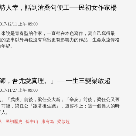
詩人幸，話到滄桑句便工──民初女作家楊
017/12/11 上午 09:00
上來說是青春型的作家，一直都在本色寫作，寫自己寫得最
期的故事以外再也沒有寫出更有影響力的作品，生命永遠停格
的年紀。
師，吾尤愛真理。」──一生三變梁啟超
017/11/27 上午 09:00
笑。「戊戌」前後，梁任公大新；「辛亥」前後，梁任公又舊
」前後，梁任公「跟著後生跑」，還趕不上；這一個偉大的時
弄人。
人
民初歷史
孫中山
康有為
梁啟超