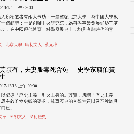
018/1/4 上午 09:00
為人所稱道者有兩大事功：一是整頓北京大學，為中國大學教
了一個範型；一是創辦中央研究院，為科學事業發展鋪墊了基
事功，在中國現代教育、科學發展史上，均具有劃時代的意
長
北京大學
民初文人
蔡元培
莫須有，夫妻服毒死含冤──史學家翦伯贊
生
017/12/18 上午 09:00
是以倡導「歷史主義」引火上身的。其實，所謂「歷史主義」
克思主義唯物史觀的要求，尊重歷史的客觀性質以及不脫離具
件而已。
文革
民初文人
民初歷史