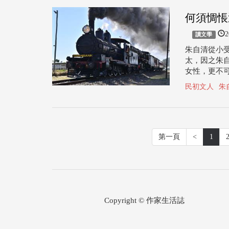
何須惆悵
2
讀文學
朱自清從小
太，因之朱
女性，更不
民初文人
朱
第一頁
<
1
Copyright © 作家生活誌