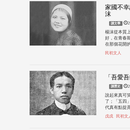
家國不幸
沫
2
讀文學
楊沫從本質
好，在青春
在那個花開
民初文人
「吾愛吾
2
讀歷史
說起來真可
了；「五四
代真有點捉
戊戌
民初文