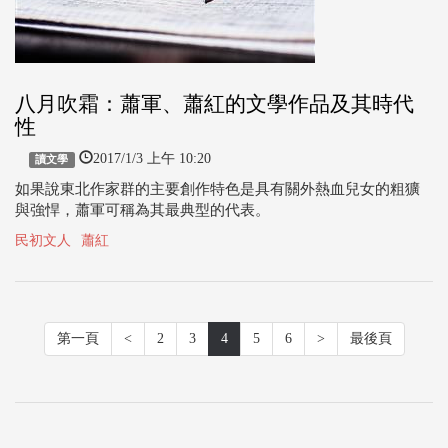
八月吹霜：蕭軍、蕭紅的文學作品及其時代
性
2017/1/3 上午 10:20
讀文學
如果說東北作家群的主要創作特色是具有關外熱血兒女的粗獷
與強悍，蕭軍可稱為其最典型的代表。
民初文人
蕭紅
第一頁
<
2
3
4
5
6
>
最後頁