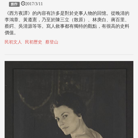
2017/3/11
創作
《西方夜譚》的內容有許多是對於史事人物的回憶。從晚清的
李鴻章、黃遵憲，乃至於陳三立（散原）、林庚白、蔣百里、
蔡鍔、吳清源等等。寫人敘事都有獨特的觀點，有很高的史料
價值。
民初文人
民初歷史
蔡登山