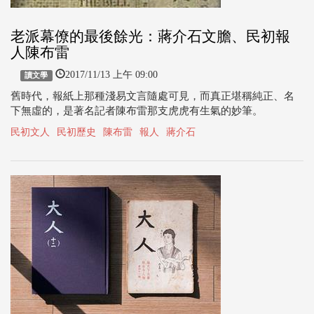
老派幕僚的最後餘光：蔣介石文膽、民初報
人陳布雷
2017/11/13 上午 09:00
讀文學
舊時代，報紙上那種淺易文言隨處可見，而真正堪稱純正、名
下無虛的，是著名記者陳布雷那支虎虎有生氣的妙筆。
民初文人
民初歷史
陳布雷
報人
蔣介石