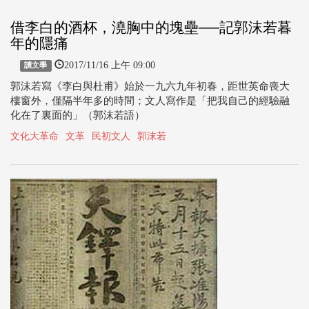
借李白的酒杯，澆胸中的塊壘──記郭沫若暮
年的隱痛
2017/11/16 上午 09:00
讀文學
郭沫若寫《李白與杜甫》始於一九六九年初春，距世英命喪大
樓窗外，僅隔半年多的時間；文人寫作是「把我自己的經驗融
化在了裏面的」（郭沫若語）
文化大革命
文革
民初文人
郭沫若