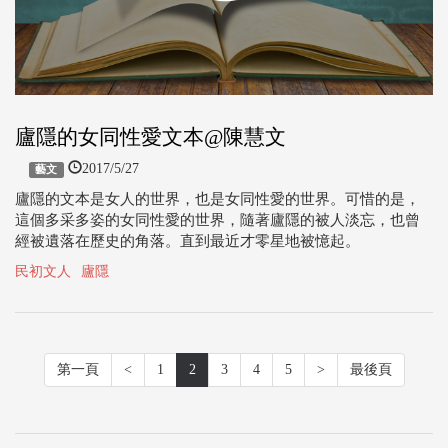
廬隱的女同性愛文本@陳慧文
2017/5/27
藝文
廬隱的文本是女人的世界，也是女同性愛的世界。可惜的是，
這個多采多姿的女同性愛的世界，隨著廬隱的被人淡忘，也曾
經被遺落在歷史的角落。直到最近才零星地被憶起。
民初文人
廬隱
第一頁
<
1
2
3
4
5
>
最後頁