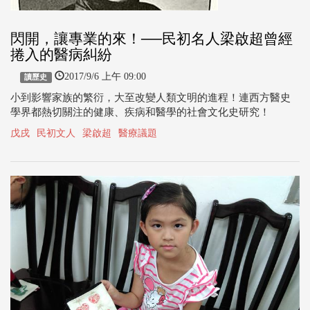
閃開，讓專業的來！──民初名人梁啟超曾經
捲入的醫病糾紛
2017/9/6 上午 09:00
讀歷史
小到影響家族的繁衍，大至改變人類文明的進程！連西方醫史
學界都熱切關注的健康、疾病和醫學的社會文化史研究！
戊戌
民初文人
梁啟超
醫療議題