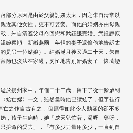
中落部分原因是由於父親討姨太太，因之朱自清常以
要親近其他女性，更不可娶妾。而他的婚姻亦由母親
五載，朱自清遵父母命回鄉和武鍾謙完婚。武鍾謙原
但溫婉柔順。新婚燕爾，年輕的妻子還偷偷地告訴丈
到的是另一位姑娘）。結婚滿月後又過二十天，朱自
元宵節也沒法在家過，匆忙地告別新婚妻子，懷著戀
病逝於揚州家中，年僅三十二歲，留下了從十餘歲到
了〈給亡婦〉一文，雖然當時他已續絃了，但字裡行
悼亡之作自古有之，但寫得如此令人動容的卻不多
餵奶，孩子生病時，她「成天兒忙著，渴呀，藥呀，
「只拚命的愛去」，「有多少力量用多少，一直到自