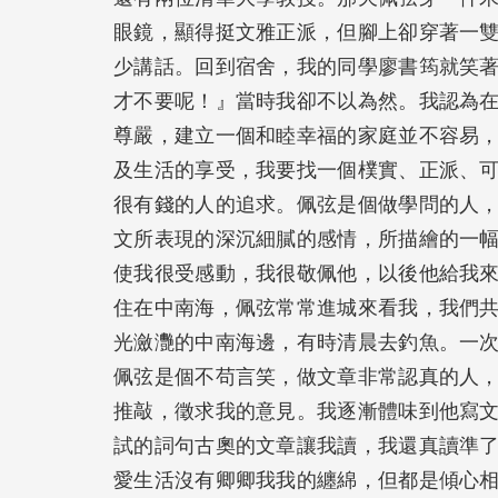
眼鏡，顯得挺文雅正派，但腳上卻穿著一
少講話。回到宿舍，我的同學廖書筠就笑
才不要呢！』當時我卻不以為然。我認為
尊嚴，建立一個和睦幸福的家庭並不容易
及生活的享受，我要找一個樸實、正派、
很有錢的人的追求。佩弦是個做學問的人
文所表現的深沉細膩的感情，所描繪的一
使我很受感動，我很敬佩他，以後他給我
住在中南海，佩弦常常進城來看我，我們
光瀲灧的中南海邊，有時清晨去釣魚。一
佩弦是個不苟言笑，做文章非常認真的人
推敲，徵求我的意見。我逐漸體味到他寫
試的詞句古奧的文章讓我讀，我還真讀準
愛生活沒有卿卿我我的纏綿，但都是傾心