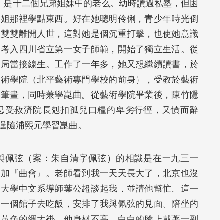
，是十二個兄弟姐妹中的老么。幼時讀過私塾，但困
姐姐那裡學點東西。好在她聰明伶俐，青少年時光倒
母雙雙離開人世，這對她是個沉重打擊，也使她意識
家考入四川省立第一女子師範，開始了獨立生活。從
話局當接線生。工作了一年多，她又想繼續讀書，於
藝術學院（北平藝術專門學校的前身），受教於藝術
工筆晝，同時兼學崑曲。從藝術學院畢業後，陳竹隱
忍受救濟院長剋扣孤兒口糧的卑劣行徑，又憤而辭
逞隨浦熙元學習崑曲。
與佩弦（案：朱自清字佩弦）的相識是在一九三一
參加『曲會』。老師看到我一天天長大了，北京也沒
華大學中文系導師葉公超談起我，並請他幫忙。這一
到一個館子去吃飯，安排了我與佩弦的見面。陪坐的
米黃色的綢大褂，他身材不高，白白的臉上戴著一副