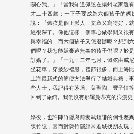
關心我。」「當我知道佩弦在揚州老家還
才二十四歲；一下子要成為六個孩子的媽
說：『佩弦是個正派人，文章又寫得好，
經很深了。像他這樣一個專心做學問又很
與幸福的。而六個孩子又怎麼辦呢？想到
們呢？我怎能嫌棄這無辜的孩子們呢？於
訂婚了。」「一九三二年七月，佩弦由威
坐花車，穿披紗禮服，禮節很多，而上海
上海最新式的簡便方法舉行了結婚典禮；
些人士，我記得有茅盾、葉聖陶、豐子愷
回到了旅館。我們沒有那羅曼蒂克的浪漫史
婚後，也許陳竹隱與前妻武鍾謙的個性差
陳竹隱，因而對陳竹隱經常進城找朋友玩