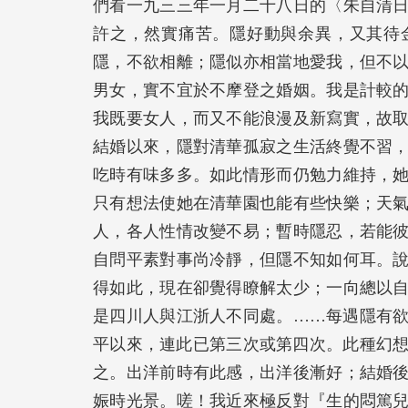
們看一九三三年一月二十八日的〈朱自清
許之，然實痛苦。隱好動與余異，又其待
隱，不欲相離；隱似亦相當地愛我，但不
男女，實不宜於不摩登之婚姻。我是計較
我既要女人，而又不能浪漫及新寫實，故
結婚以來，隱對清華孤寂之生活終覺不習
吃時有味多多。如此情形而仍勉力維持，
只有想法使她在清華園也能有些快樂；天
人，各人性情改變不易；暫時隱忍，若能
自問平素對事尚冷靜，但隱不知如何耳。
得如此，現在卻覺得瞭解太少；一向總以
是四川人與江浙人不同處。……每遇隱有
平以來，連此已第三次或第四次。此種幻想，
之。出洋前時有此感，出洋後漸好；結婚
娠時光景。嗟！我近來極反對『生的悶篤