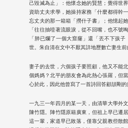
己毀滅為止」：他懷念她的賢慧；覺得世
資助丈夫求學，她操持家務「什麼都得幹
忘丈夫的那一箱箱「撈什子書」；他憶起
「往往抽噎著流眼淚，從不回嘴，也不號
「肺已爛了一個大窟窿」還「丟不下孩子
世。朱自清在文中不厭其詳地歷數亡妻生前
妻子的去世，六個孩子要照顧，他又不能
個媽媽？北平的朋友會為此熱心張羅，但
心於此，因此他曾寫了一首詩回答顧頡剛的
一九三一年四月的某一天，由清華大學外
陳竹隱。陣竹隱原籍廣東，但祖上早已遷
這一輩，家道早已敗落，僅靠父親教些散