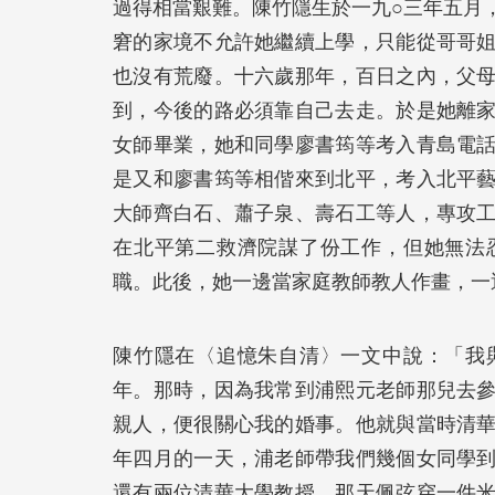
過得相當艱難。陳竹隱生於一九○三年五月
窘的家境不允許她繼續上學，只能從哥哥
也沒有荒廢。十六歲那年，百日之內，父
到，今後的路必須靠自己去走。於是她離
女師畢業，她和同學廖書筠等考入青島電
是又和廖書筠等相偕來到北平，考入北平
大師齊白石、蕭子泉、壽石工等人，專攻
在北平第二救濟院謀了份工作，但她無法
職。此後，她一邊當家庭教師教人作畫，一
陳竹隱在〈追憶朱自清〉一文中說：「我
年。那時，因為我常到浦熙元老師那兒去
親人，便很關心我的婚事。他就與當時清
年四月的一天，浦老師帶我們幾個女同學
還有兩位清華大學教授。那天佩弦穿一件