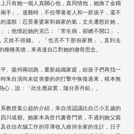
界上只有她一個人真關心他，真同情他，她換了金鐲
一兩手」。逃難時，不但帶著老人和一群孩子，還不
她的溫順：忍受著婆家和娘家的氣，丈夫遷怒於她，
啕」；他憶起她的克己：「常生病，卻總不開口」，
，又捨不得錢」，「也丟不下那份家務」，直到去
的種種美德，來表達自己對她的徹骨思念。
北平、揚州兩頭跑，重新組織家庭，給孩子們再找一
當時朱自清尚未從喪妻的的打擊中恢復過來，根本無
熱心，說：「此生應寂寞，隨分弄丹鉛」。
文系教授葉公超的介紹，朱自清認議比自己小五歲的
居四川成都。她家本為世代書香門第，不過到她父親
館及在估衣舖工作的菲薄收入維持全家的生計，日子