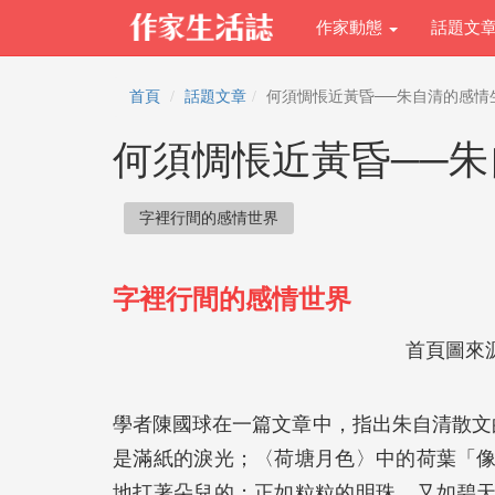
作家動態
話題文
首頁
話題文章
何須惆悵近黃昏──朱自清的感情
何須惆悵近黃昏──
字裡行間的感情世界
字裡行間的感情世界
首頁圖來
學者陳國球在一篇文章中，指出朱自清散文的基
是滿紙的淚光；〈荷塘月色〉中的荷葉「
地打著朵兒的；正如粒粒的明珠，又如碧