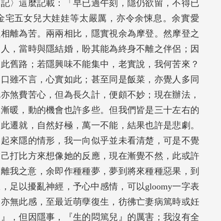
日記〉這麼記載：「早已過午刻，隱仍欲留，不得已
金宅五女兒大娃娃等太嚴厲，亦令余悚息。余實愛
以相離為苦。兩兩相比，隱實視余為摩登。然摩登之
的人，當時與隱結婚，盼其能為終身不離之伴侶；因
取此舊路；若隱興味不能集中，老實說，我何苦來？
，口雖不言，心實如此；甚至同是飯菜，亦覺人多同
她亦煞費苦心，但為長久計，便頗不妙；現在辦法，
氣漸暖，動的機會也許多些。但我們皆是三十左右的
彼此遷就，自然好極，萬一不能，結果也許是悲劇。
說起來隱的情形，我一向似乎並未看清楚，可是不覺
自己打比方來想像她的反應，現在漸覺不然，此或許
欲離我之意，余即作種種夢，夢到將來種種惡果，到
足以擾亂神經，予心中感情，可以gloomy一字表
後亦無此感，至最近萌孽復生，彷彿亡妻病篤時或妊
兒』，但因隱事，『生的悶篤兒』的厲害；我沒有全