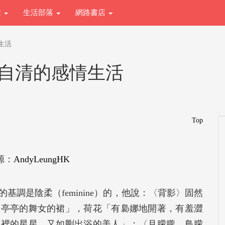
章
生活部落
網路書店
生活
朱自清的感情生活
Top
源：
AndyLeungHK
調是陰柔（feminine）的，他說：〈背影〉固然
像亭亭的舞女的裙」，荷花「有裊娜地開著，有羞澀
天裡的星星，又如剛出浴的美人」；〈月朦朧，鳥朦