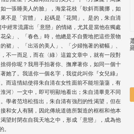
，如一張睡美人的臉」，海棠花枝「欹斜而騰挪，如
如果不是「宮體」，起碼是「花間」。是的，朱自清
篇中經常流露出「意戀」的情緒，尤其是當他在獨處
「花朵」、「春色」時，他總是不自覺地把這些景物
女的裙」、「出浴的美人」、「少婦拖著的裙幅」、
等，不一而足，而在〈綠〉這篇文章中，就有一段對
怎捨得你呢？我用手拍著你、撫摩著你，如同一個十
吻著她了。我送你一個名字，我從此叫你『女兒綠』
結。而這情結使得朱自清在女性面前不能坦蕩蕩，有
秦淮河〉一文中，即可明顯地看出；朱自清畢竟不同
候。學者范培松指出，朱自清有強烈的性渴望，但在
直接和女人有關，因此傳統道德所製造的框框和他本
性渴望封閉在自我天地之中，形成「意戀」，成為他
的。