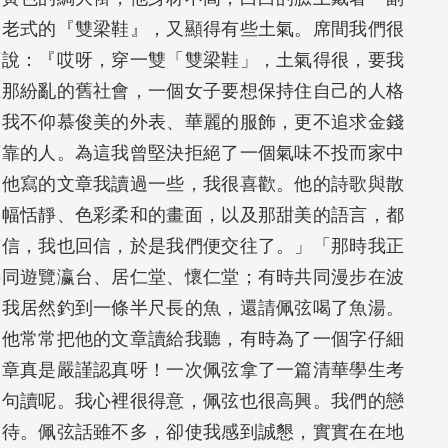
雙老式的『雙梁鞋』，又顯得有些土氣。席間我們很
著說：『哎呀，穿一雙「雙梁鞋」，土氣得很，要我
在那紛亂的舊社會，一個女子要想保持住自己的人格
，我不仰慕俊美的外表、華麗的服飾，更不追求金錢
可靠的人。為這我曾堅決拒絕了一個氣味不投而家中
，他寫的文章我讀過一些，我很喜歡。他的詩歌與散
幅幅恬靜、色彩柔和的畫面，以及那甜美的語言，都
來信，我也回信，於是我們便交往了。」「那時我正
共同遊覽瀛台、居仁堂、懷仁堂；有時共同漫步在波
次我居然釣到一條半尺長的魚，還請佩弦喝了魚湯。
，他常常把他的文章讀給我聽，有時為了一個字仔細
文章真是嚴謹認真呀！一次佩弦拿了一篇清華學生考
了句讀呢。我心裡很得意，佩弦也很高興。我們的戀
相待。佩弦話雖不多，卻使我感到誠懇，實實在在地