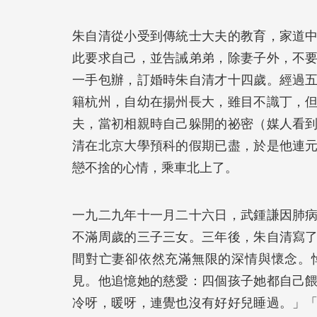
朱自清從小受到傳統士大夫的教育，家道
此要求自己，並告誡弟弟，除妻子外，不
一手包辦，訂婚時朱自清才十四歲。經過
籍杭州，自幼在揚州長大，雖目不識丁，
夫，當初相親時自己躲開的祕密（媒人看
清在北京大學預科的假期已盡，於是他連
戀不捨的心情，乘車北上了。
一九二九年十一月二十六日，武鍾謙因肺
不滿周歲的三子三女。三年後，朱自清寫
間對亡妻卻依然充滿無限的深情與懷念。
見。他追憶她的慈愛：四個孩子她都自己
冷呀，暖呀，連覺也沒有好好兒睡過。」