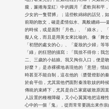
朧，簾捲海棠紅〉中的圓月「柔軟與和平
少女的一隻臂膊」；這些軟綿綿的話兒，
前期的散文，確是柔情似水、萬般纏綿──
的時候，或是面對「月色」、「綠水」、
擬人化，而且是用美女來比喻的。像「舞
「初戀的處女的心」、「凝妝的少婦」等
「綠」的狂戀的描寫：「我捨不得你；我
二、三歲的小姑娘。我又掏你入口，便是
好麼？」是赤裸裸地表現他的「意戀」情
時甚至不能自制，這在他的〈槳聲燈影的
於俞平伯，尤其當他們面對秦淮歌妓的時
傳統的束縛下，尤其是自己家庭破敗原因
人設置的種種障礙，又小心翼翼地把這種
心中的一個「鬼」，從而常常要跳出來作祟