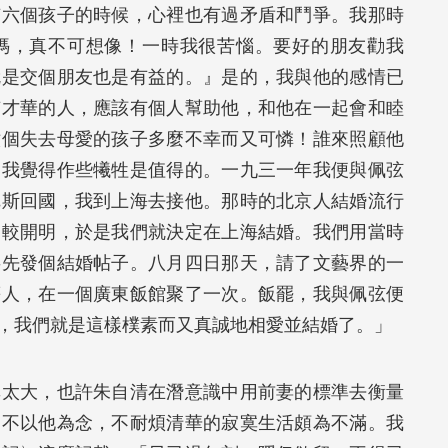
有六個孩子的時候，心裡也有過矛盾和鬥爭。我那時
媽，真不可想像！一時我很苦惱。要好的朋友勸我
就是交個朋友也是有益的。』是的，我與他的感情已
有才華的人，應該有個人幫助他，和他在一起會和睦
六個失去母愛的孩子多麼不幸而又可憐！誰來照顧他
是我覺得作些犧牲是值得的。一九三一年我便與佩弦
尼斯回國，我到上海去接他。那時的北京人結婚流行
比較開明，於是我們就決定在上海結婚。我們用當時
事先發個結婚帖子。八月四日那天，請了文藝界的一
等人，在一個廣東飯館聚了一次。飯罷，我與佩弦便
，我們就是這樣樸素而又真誠地相愛並結婚了。」
異太大，也許朱自清在潛意識中用前妻的標準去衡量
，不以他為念，不耐煩清華的寂寞生活頗為不滿。我