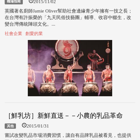
2015/11/02
職場指南
英國著名廚師Jamie Oliver幫助社會邊緣青少年擁有一技之長；
在台灣有許振榮的「九天民俗技藝團」輔導、收容中輟生，改
變台灣傳統陣頭文化。...
社會企業
創愛的業
［鮮乳坊］新鮮直送－－小農的乳品革命
2015/01/31
其他
嘗試改變乳品市場消費習慣，讓自有品牌乳品被看見，也提供