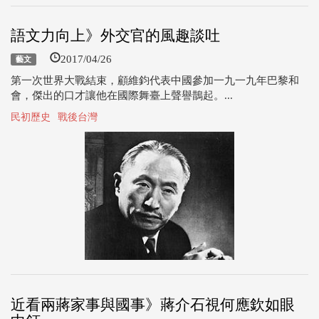
語文力向上》外交官的風趣談吐
2017/04/26
藝文
第一次世界大戰結束，顧維鈞代表中國參加一九一九年巴黎和
會，傑出的口才讓他在國際舞臺上聲譽鵲起。...
民初歷史
戰後台灣
近看兩蔣家事與國事》蔣介石視何應欽如眼