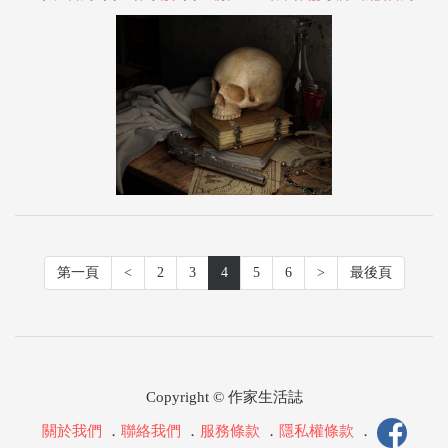
第一頁
<
2
3
4
5
6
>
最後頁
Copyright © 作家生活誌
關於我們
．
聯絡我們
．
服務條款
．
隱私權條款
．