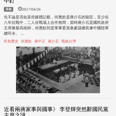
中釘
2017/04/26
其他
先不論是否如某些媒體記載，何應欽是蔣介石的寵臣，至少在
八年抗戰中，二人在戰場上合作無間，當時蔣介石是國民政府
主席兼最高統帥，何應欽則是軍事委員會參謀總長兼中國陸軍
總司令。 ...
民初歷史
何應欽
蔣中正
蔣介石
戰後台灣
近看兩蔣家事與國事》 李登輝突然辭國民黨
主席之謎