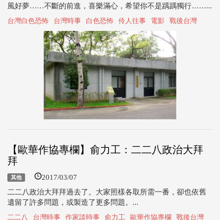
風好夢……不斷的前進，喜樂滿心，希望你不是踽踽獨行……...
台灣白色恐怖
台灣時事
白色恐怖
伶人往事
電影
戰後台灣
【歐華作協專欄】俞力工：二二八政治大拜
拜
2017/03/07
其他
二二八政治大拜拜過去了。大家照樣各取所需一番，卻也依舊
遺留了許多問題，或製造了更多問題。...
二二八
台灣時事
作家談時事
俞力工
歐華作協專欄
戰後台灣