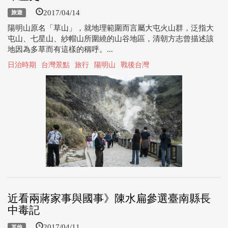
2017/04/14
旅遊
陽明山原名「草山」，就地理範圍而言屬大屯火山群，泛指大
屯山、七星山、紗帽山所圍繞的山谷地區，清朝方志曾描述該
地因為多草而有這樣的稱呼。...
日治時期
台灣景點
旅行
陽明山
戰後台灣
近看兩蔣家事與國事》陳水扁參選臺南縣長
中毒記
2017/04/11
其他