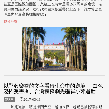
甚至是國際認知困難，業務上也時常呈現多頭馬車的窘境，若
要用更白話來說：在行政範圍大抵重疊的狀況下，誰才算是臺
灣島內的最高指揮機關呢？...
戰後台灣
以堅毅樂觀的文字看待生命中的逆境──白色
恐怖受害者、台灣廣播劇先驅崔小萍逝世
2017/03/13
讀文學
……風雨過後，將是海闊天空，越過長夜，越過已被粉碎的迎