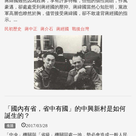
蔣緯國雖然因為姓蔣，享有許多特權，但他的個性開朗，作風
豪邁，卻處處受到蔣經國的壓抑。蔣緯國當然心知肚明，黨政
軍高層也瞭然於胸，儘管接受蔣緯國，卻不敢違背蔣經國的指
示。...
民初歷史
蔣中正
蔣介石
蔣經國
戰後台灣
「國內有省，省中有國」的中興新村是如何
誕生的？
2017/03/28
生活
「中央」機關與「省級」機關同處一地，勢必會造成一般人民