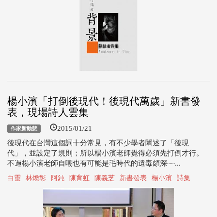
楊小濱「打倒後現代！後現代萬歲」新書發
表，現場詩人雲集
2015/01/21
作家新動態
後現代在台灣這個詞十分常見，有不少學者闡述了「後現
代」，並設定了規則；所以楊小濱老師覺得必須先打倒才行。
不過楊小濱老師自嘲也有可能是毛時代的遺毒頗深~~...
白靈
林煥彰
阿鈍
陳育虹
陳義芝
新書發表
楊小濱
詩集