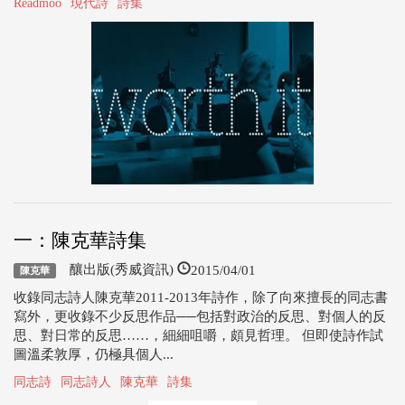
Readmoo
現代詩
詩集
一：陳克華詩集
2015/04/01
釀出版(秀威資訊)
陳克華
收錄同志詩人陳克華2011-2013年詩作，除了向來擅長的同志書
寫外，更收錄不少反思作品──包括對政治的反思、對個人的反
思、對日常的反思……，細細咀嚼，頗見哲理。 但即使詩作試
圖溫柔敦厚，仍極具個人...
同志詩
同志詩人
陳克華
詩集