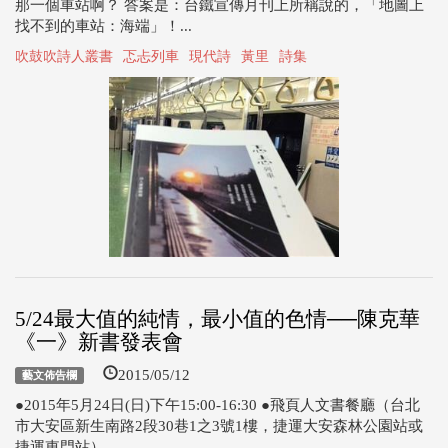
那一個車站啊？ 答案是：台鐵宣傳月刊上所稱說的，「地圖上
找不到的車站：海端」！...
吹鼓吹詩人叢書
忑忐列車
現代詩
黃里
詩集
5/24最大值的純情，最小值的色情──陳克華
《一》新書發表會
2015/05/12
藝文佈告欄
●2015年5月24日(日)下午15:00-16:30 ●飛頁人文書餐廳（台北
市大安區新生南路2段30巷1之3號1樓，捷運大安森林公園站或
捷運東門站） ...