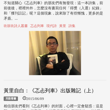
不知道關心《忑忐列車》的朋友們有無發現：這一本詩集，前
前後後，裡裡外外，怎麼沒有書寫任何「得獎（入選）紀錄」
和「獲刊註記」呢？這個現象，說來除了有些慚愧，更多的是
矛盾。...
吹鼓吹詩人叢書
忑忐列車
現代詩
黃里
詩集
黃里自白：《忑忐列車》出版雜記（上）
2015/06/09
另眼看書
相信朋友們看到《忑忐列車》的封面，心裡一定會疑惑：這是