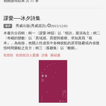
相關搜尋結果 共 51 筆
謬愛──冰夕詩集
2015/12/01
秀威出版(秀威資訊)
冰夕
本書共分四輯：輯一〈謬愛‧神韻〉以「情詩」展演為主；輯二
〈奇崛的變數〉以「異域感、異變與癒療、求知真我『根
本』」為收錄，攸關人性成長中各轉捩點的原罪陰霾或內省微
悟時間藥帖之良方；輯三〈孤雛集〉以「離鄉...
吹鼓吹
吹鼓吹詩人叢書
詩集
蘇紹連