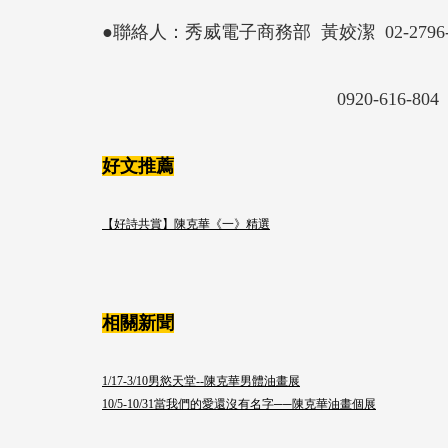
●聯絡人：秀威電子商務部 黃姣潔 02-2796-36
0920-616-804
好文推薦
【好詩共賞】陳克華《一》精選
相關新聞
1/17-3/10男慾天堂--陳克華男體油畫展
10/5-10/31當我們的愛還沒有名字──陳克華油畫個展