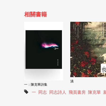
相關書籍
漬
一：陳克華詩集
一
同志
同志詩人
飛頁書房
陳克華