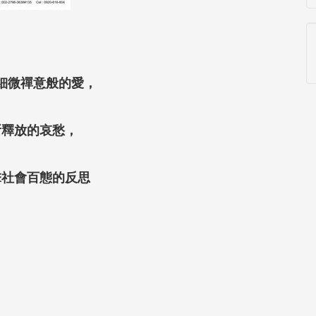
細微禪意般的愛，
所釋放的哀愁，
擊社會百態的反思