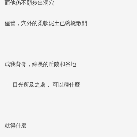
而他仍不願步出洞穴
儘管，穴外的柔軟泥土已蜿蜒散開
成我背脊，綿長的丘陵和谷地
──目光所及之處， 可以種什麼
就得什麼