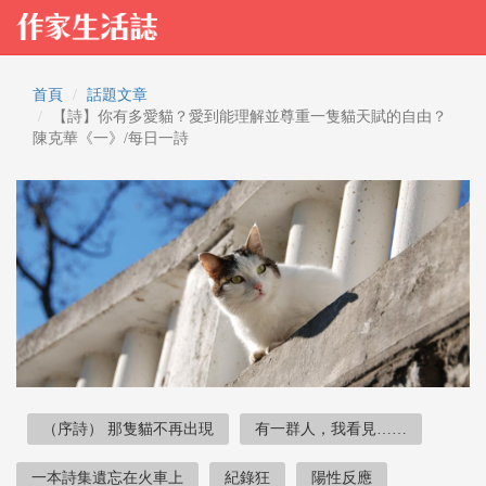
首頁
話題文章
【詩】你有多愛貓？愛到能理解並尊重一隻貓天賦的自由？
陳克華《一》/每日一詩
（序詩） 那隻貓不再出現
有一群人，我看見……
一本詩集遺忘在火車上
紀錄狂
陽性反應