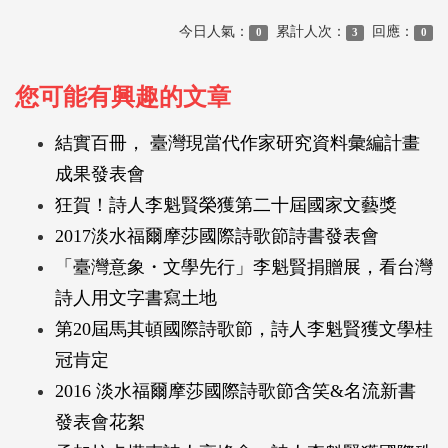
今日人氣：
累計人次：
回應：
0
3
0
您可能有興趣的文章
結實百冊， 臺灣現當代作家研究資料彙編計畫
成果發表會
狂賀！詩人李魁賢榮獲第二十屆國家文藝獎
2017淡水福爾摩莎國際詩歌節詩書發表會
「臺灣意象・文學先行」李魁賢捐贈展，看台灣
詩人用文字書寫土地
第20屆馬其頓國際詩歌節，詩人李魁賢獲文學桂
冠肯定
2016 淡水福爾摩莎國際詩歌節含笑&名流新書
發表會花絮