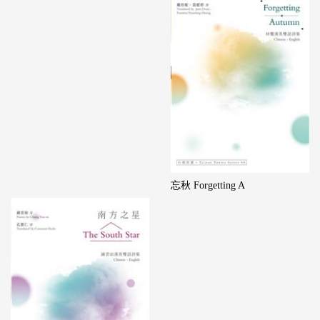
忘秋 Forgetting A