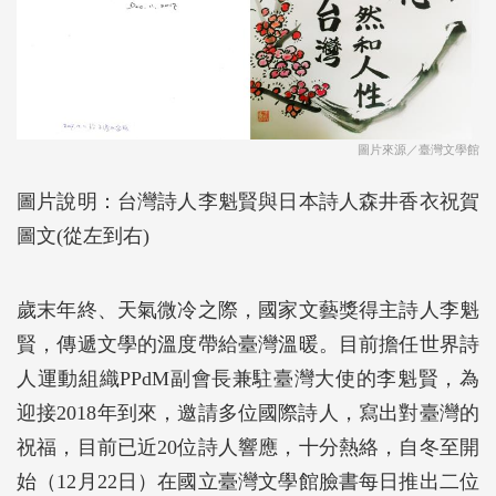
圖片來源／臺灣文學館
圖片說明：台灣詩人李魁賢與日本詩人森井香衣祝賀
圖文(從左到右)
歲末年終、天氣微冷之際，國家文藝獎得主詩人李魁
賢，傳遞文學的溫度帶給臺灣溫暖。目前擔任世界詩
人運動組織PPdM副會長兼駐臺灣大使的李魁賢，為
迎接2018年到來，邀請多位國際詩人，寫出對臺灣的
祝福，目前已近20位詩人響應，十分熱絡，自冬至開
始（12月22日）在國立臺灣文學館臉書每日推出二位