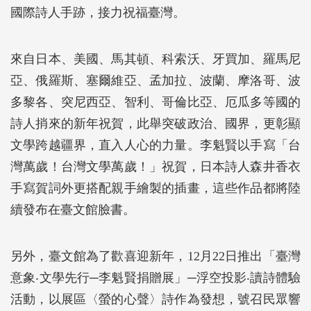
國際詩人手跡，接力祝福臺灣。
來自日本、美國、馬其頓、科索沃、牙買加、羅馬尼
亞、俄羅斯、塞爾維亞、孟加拉、波蘭、摩洛哥、波
多黎各、突尼西亞、智利、哥倫比亞、厄瓜多等國的
詩人捎來的新年祝賀，此舉突破政治、國界，更彰顯
文學跨越疆界，直入人心的力量。李魁賢以手寫「台
灣萬歲！台灣文學萬歲！」祝賀，日本詩人森井香衣
手寫賀詞外更搭配親手繪製的插畫，這些作品都將陸
續發布在臺文館臉書。
另外，臺文館為了歡喜迎新年，12月22日推出「臺灣
意象‧文學先行─李魁賢捐贈展」─浮空投影‧讀詩體驗
活動，以展區〈螢的心聲〉詩作為發想，號召民眾響