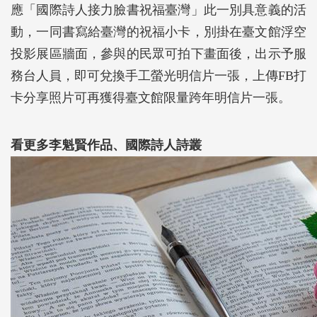
應「國際詩人接力臉書祝福臺灣」此一別具意義的活
動，一同書寫給臺灣的祝福小卡，別掛在臺文館浮空
投影展區牆面，參與的民眾可拍下畫面後，出示予服
務台人員，即可兌換手工螢光明信片一張，上傳FB打
卡分享照片可再獲得臺文館限量跨年明信片一張。
看更多李魁賢作品、國際詩人詩叢