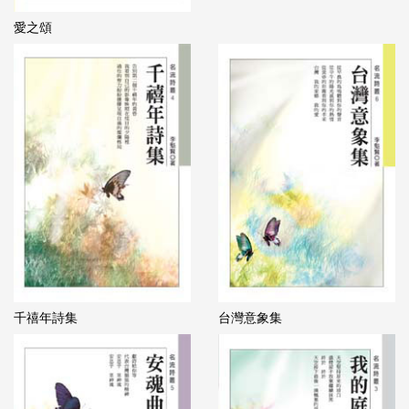
愛之頌
千禧年詩集
台灣意象集