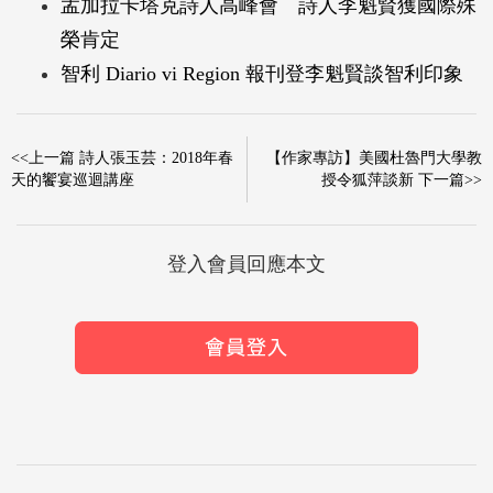
孟加拉卡塔克詩人高峰會 詩人李魁賢獲國際殊
榮肯定
智利 Diario vi Region 報刊登李魁賢談智利印象
<<上一篇 詩人張玉芸：2018年春
【作家專訪】美國杜魯門大學教
天的饗宴巡迴講座
授令狐萍談新 下一篇>>
登入會員回應本文