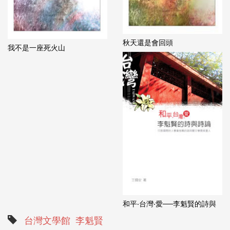
秋天還是會回頭
我不是一座死火山
和平‧台灣‧愛──李魁賢的詩與
台灣文學館
李魁賢