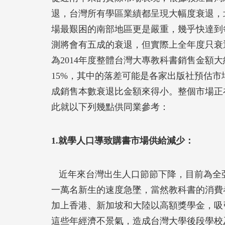
退，台灣所有學區業績都呈現大幅度衰退，
場最艱困的南部地區更是嚴重，幾乎快達到每
測將會有五成的衰退，但實際上全年度只衰
為2014年度整體台灣大專教科書銷售金額
15%，其中的落差可能是各家出版社預估
成銷售本數衰退比金額來得小。整個市場正
此就以下列幾點供同業參考：
1.就學人口導致購書市場供給減少：
近年來台灣出生人口節節下降，目前為全
一萬名新生的速度急墜，當然教科書的消費
加上香港、新加坡和大陸以高額獎學金，吸
這些年經濟不景氣，造成台灣大學後段學校