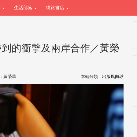
章
生活部落
網路書店
碰到的衝擊及兩岸合作／黃榮
 撰稿：黃榮華
本站分類：
出版風向球