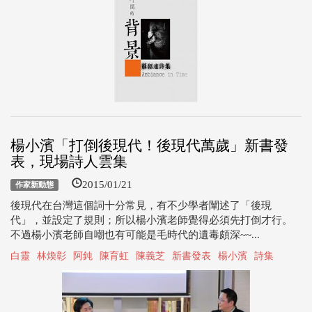
楊小濱「打倒後現代！後現代萬歲」新書發
表，現場詩人雲集
2015/01/21
作家新動態
後現代在台灣這個詞十分常見，有不少學者闡述了「後現
代」，並設定了規則；所以楊小濱老師覺得必須先打倒才行。
不過楊小濱老師自嘲也有可能是毛時代的遺毒頗深~~...
白靈
林煥彰
阿鈍
陳育虹
陳義芝
新書發表
楊小濱
詩集