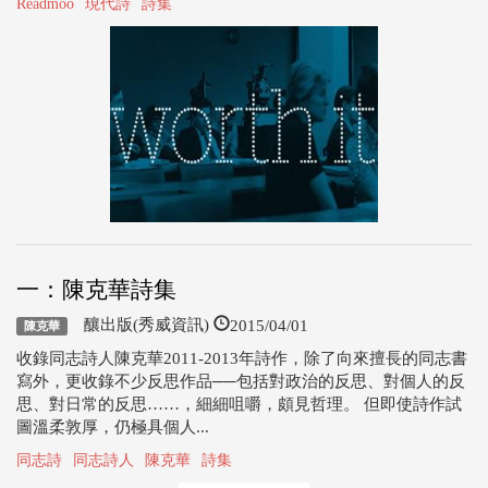
Readmoo
現代詩
詩集
一：陳克華詩集
2015/04/01
釀出版(秀威資訊)
陳克華
收錄同志詩人陳克華2011-2013年詩作，除了向來擅長的同志書
寫外，更收錄不少反思作品──包括對政治的反思、對個人的反
思、對日常的反思……，細細咀嚼，頗見哲理。 但即使詩作試
圖溫柔敦厚，仍極具個人...
同志詩
同志詩人
陳克華
詩集