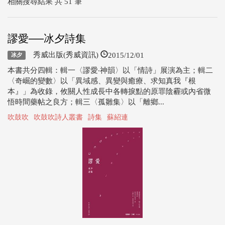
相關搜尋結果 共 51 筆
謬愛──冰夕詩集
2015/12/01
秀威出版(秀威資訊)
冰夕
本書共分四輯：輯一〈謬愛‧神韻〉以「情詩」展演為主；輯二
〈奇崛的變數〉以「異域感、異變與癒療、求知真我『根
本』」為收錄，攸關人性成長中各轉捩點的原罪陰霾或內省微
悟時間藥帖之良方；輯三〈孤雛集〉以「離鄉...
吹鼓吹
吹鼓吹詩人叢書
詩集
蘇紹連