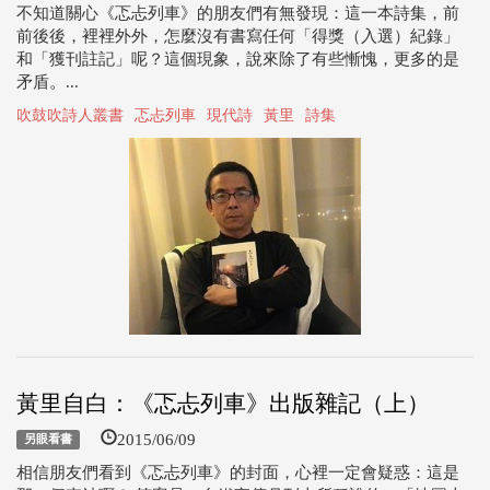
不知道關心《忑忐列車》的朋友們有無發現：這一本詩集，前
前後後，裡裡外外，怎麼沒有書寫任何「得獎（入選）紀錄」
和「獲刊註記」呢？這個現象，說來除了有些慚愧，更多的是
矛盾。...
吹鼓吹詩人叢書
忑忐列車
現代詩
黃里
詩集
黃里自白：《忑忐列車》出版雜記（上）
2015/06/09
另眼看書
相信朋友們看到《忑忐列車》的封面，心裡一定會疑惑：這是