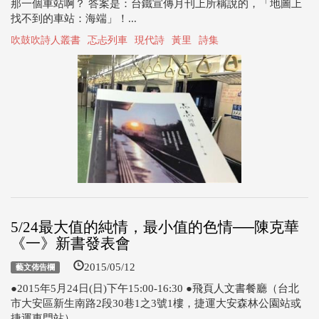
那一個車站啊？ 答案是：台鐵宣傳月刊上所稱說的，「地圖上
找不到的車站：海端」！...
吹鼓吹詩人叢書
忑忐列車
現代詩
黃里
詩集
5/24最大值的純情，最小值的色情──陳克華
《一》新書發表會
2015/05/12
藝文佈告欄
●2015年5月24日(日)下午15:00-16:30 ●飛頁人文書餐廳（台北
市大安區新生南路2段30巷1之3號1樓，捷運大安森林公園站或
捷運東門站） ...