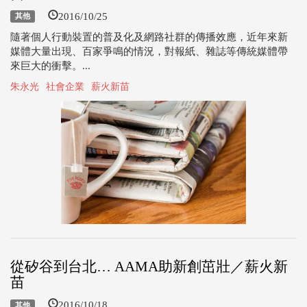
2016/10/25
其他
隨著個人行動裝置的普及化及網路社群的傳播效應，近年來新
媒體大量出現、百家爭鳴的情況，對報紙、雜誌等傳統媒體帶
來巨大的衝擊。...
朱永光
社會企業
薪火新苗
從矽谷到台北… AAMA助新創茁壯／薪火新
苗
2016/10/18
其他