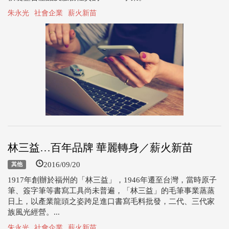
朱永光
社會企業
薪火新苗
林三益…百年品牌 華麗轉身／薪火新苗
2016/09/20
其他
1917年創辦於福州的「林三益」，1946年遷至台灣，當時原子
筆、簽字筆等書寫工具尚未普遍，「林三益」的毛筆事業蒸蒸
日上，以產業龍頭之姿跨足進口書寫毛料批發，二代、三代家
族風光經營。...
朱永光
社會企業
薪火新苗