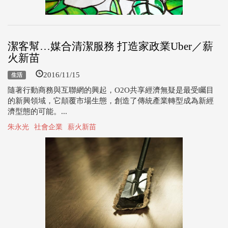
潔客幫…媒合清潔服務 打造家政業Uber／薪
火新苗
2016/11/15
生活
隨著行動商務與互聯網的興起，O2O共享經濟無疑是最受矚目
的新興領域，它顛覆市場生態，創造了傳統產業轉型成為新經
濟型態的可能。...
朱永光
社會企業
薪火新苗