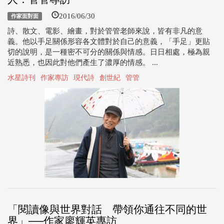
2016/06/30
作家面對面
詩、散文、電影、繪畫，對於管管老師來說，皆有非凡的意
義。他以手足關係形容各文體對於自己的意義，「手足」更貼
切的說明，是一種密不可分的關係與情感。日日相處，極為親
近熟悉，也因此對他們產生了濃厚的情感。 ...
水星詩刊
作家專訪
現代詩
創世紀
管管
「閱讀像與世界對話 帶領你通往不同的世
界」──作家廖輝英專訪