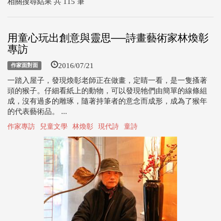
相關搜尋結果 共 115 筆
用童心玩出創意與靈思──詩畫藝術家林煥彰
專訪
2016/07/21
作家面對面
一踏入屋子，發現煥彰老師正在做畫，定睛一看，是一隻搔著
頭的猴子。仔細看紙上的動物，可以發現牠們由簡單的線條組
成，沒有過多的雕琢，隨著持筆者的意念而成形，成為了猴年
的代表藝術品。 ...
作家專訪
兒童文學
林煥彰
現代詩
童詩