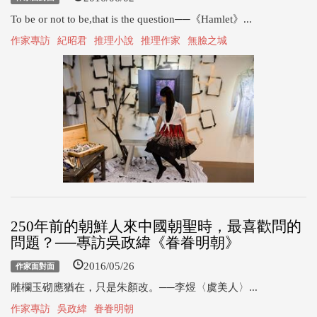
To be or not to be,that is the question──《Hamlet》...
作家專訪
紀昭君
推理小說
推理作家
無臉之城
250年前的朝鮮人來中國朝聖時，最喜歡問的
問題？──專訪吳政緯《眷眷明朝》
2016/05/26
作家面對面
雕欄玉砌應猶在，只是朱顏改。──李煜〈虞美人〉...
作家專訪
吳政緯
眷眷明朝