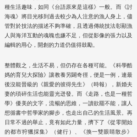
種生活趣味，如同《台語原來是這樣》一般。而《討
海魂》將目光移到過去較少為人注意的漁人身上，儘
管對於技法的描述不夠準確，且透過傳統技法彰顯漁
人與海洋互動的魂魄也嫌不足，但從影像的張力以及
編輯的用心，開創的力道仍值得鼓勵。
整體觀之，生活不易，但仍存在各種可能。《科學酷
媽的育兒大探險》讓教養另闢奇徑，便是一例，連最
後沒能晉級的《親愛的彼得先生》（時報），新婚夫
妻的瑣碎生活也能靈光迸發。而《走路，也是一種哲
學》優美的文字，流暢的思維，一讀欲罷不能，讓人
想循書中哲學家的腳步，也走出自己的生活風景。再
日常不過的舉止，竟有如此力量，擠下了《從零開始
的都市狩獵採集》（健行）、《換一雙眼睛散步》