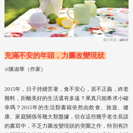
圖片來源／
jill111
充滿不安的年頭，力圖改變現狀
⊙陳淑華（作家）
2015年，日子持續苦著，食不安心，居不正義，終老
難料，距離美好的生活還有多遠？果真只能希求小確
幸嗎？2015年的生活類書籍依然由飲食、旅遊、健
康、家庭關係等幾大類盤據，但在這些幾乎老生長談
的書寫中，不乏力圖改變現狀的突圍之作，特別有許