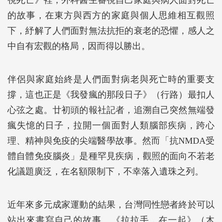
視死亡》裡，外科醫生審視自己家庭與病人面對死亡
的故事，在東方與西方的家庭與個人思維相互觀照
下，紓解了人們面對無法抗拒的衰老的恐懼，感人之
中自有宏觀的格局，因而得以勝出。
伴侶與家庭始終是人們面對病老與死亡時的重要支
撐，這也正是《我發瘋的那段日子》（行路）最扣人
心弦之處。廿初頭的報社記者，追溯自己突然無端發
瘋失憶的日子，拉開一個面對人類腦部疾病，跨心
理、精神與免疫的尖端醫學故事。然而「抗NMDA受
體自體免疫腦炎」是種罕見疾病，觀照的面向不若老
化議題廣泛，在名額限制下，不幸落入遺珠之列。
近年來多元成家運動的結果，台灣同性戀者終於可以
站出來書寫自己的故事。《拉拉手，在一起》（木