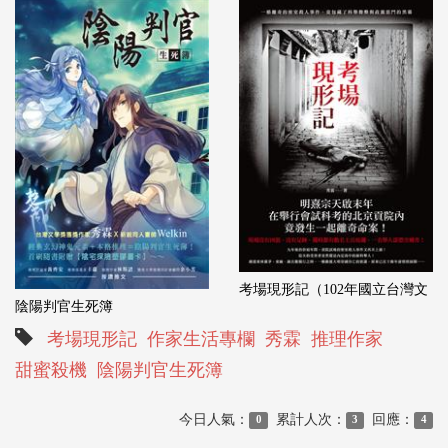
考場現形記（102年國立台灣文
陰陽判官生死簿
考場現形記
作家生活專欄
秀霖
推理作家
甜蜜殺機
陰陽判官生死簿
今日人氣：
累計人次：
回應：
0
3
4