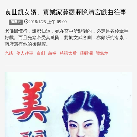
袁世凱女婿、實業家薛觀瀾憶清宮戲曲往事
2018/1/25 上午 09:00
讀歷史
老佛爺懂行，誰都知道，她在宮中所點唱的，必定是各伶拿手
好戲。而且光緒帝受其薰陶，對於文武各劇，亦頗研究有素，
南府還有他的御製腔。
光緒
伶人往事
京劇
慈禧
慈禧太后
薛觀瀾
譚鑫培