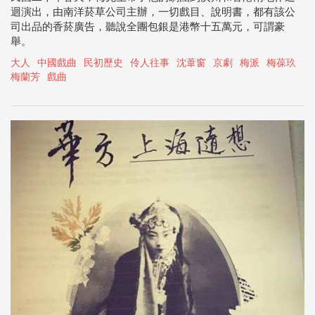
迴演出，由南洋菸草公司主辦，一切戲目、說明書，都有該公
司出品的香菸廣告，聽說全團包銀是港幣十五萬元，可謂豪
舉。
大人
中國戲曲
民初歷史
伶人往事
沈葦窗
京劇
梅派
梅葆玖
梅蘭芳
戲曲