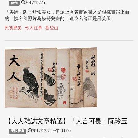
2017/12/25
創作
「美麗」牌香煙盒美女，是滬上著名畫家謝之光根據畫報上面
的一幀名伶照片為模特兒畫的，這位名伶正是呂美玉。
民初歷史
伶人往事
蔡登山
【大人雜誌文章精選】「人言可畏」阮玲玉
2017/12/7 上午 09:00
另眼看書