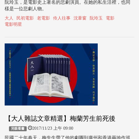
阮玲玉，是電影史上著名的悲劇演員。在她的私生活裡，也同
樣是一位悲劇人物。
大人
民初電影
老電影
伶人往事
沈葦窗
阮玲玉
電影
電影明星
【大人雜誌文章精選】梅蘭芳生前死後
2017/11/23 上午 09:00
另眼看書
民國二十年春天，梅先生帶了他的劇團到廣州和香港兩地作巡