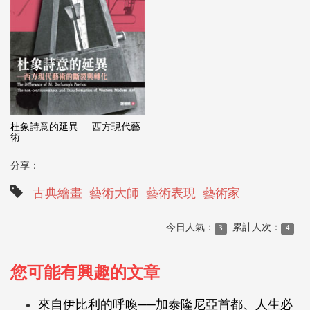
杜象詩意的延異──西方現代藝
術
分享：
古典繪畫
藝術大師
藝術表現
藝術家
今日人氣：
累計人次：
3
4
您可能有興趣的文章
來自伊比利的呼喚──加泰隆尼亞首都、人生必