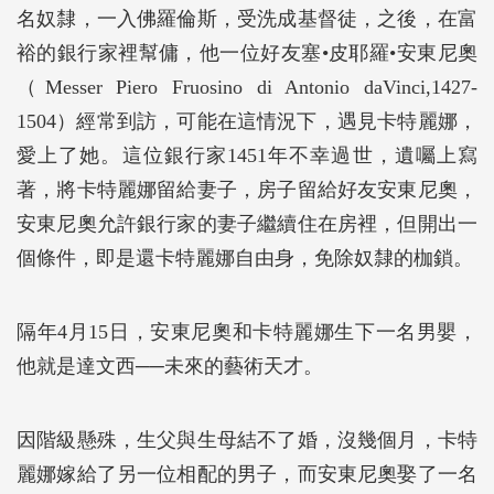
名奴隸，一入佛羅倫斯，受洗成基督徒，之後，在富
裕的銀行家裡幫傭，他一位好友塞•皮耶羅•安東尼奧
（Messer Piero Fruosino di Antonio daVinci,1427-
1504）經常到訪，可能在這情況下，遇見卡特麗娜，
愛上了她。這位銀行家1451年不幸過世，遺囑上寫
著，將卡特麗娜留給妻子，房子留給好友安東尼奧，
安東尼奧允許銀行家的妻子繼續住在房裡，但開出一
個條件，即是還卡特麗娜自由身，免除奴隸的枷鎖。
隔年4月15日，安東尼奧和卡特麗娜生下一名男嬰，
他就是達文西──未來的藝術天才。
因階級懸殊，生父與生母結不了婚，沒幾個月，卡特
麗娜嫁給了另一位相配的男子，而安東尼奧娶了一名