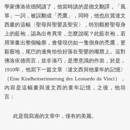
學家佛洛依德閱讀了，他當時讀的是德文翻譯，「風
箏」一詞，被誤翻成「禿鷹」，同時，他也欣賞達文
西畫的這幅〈聖母與聖嬰及聖安〉，特別觀察聖母身
上的藍袍，認為出奇異常，怎麼說呢？此藍衣袍，若
用筆畫出整個輪廓，會發現仿如一隻側身的禿鷹，更
谿竅地，尾巴的邊角恰恰好落在聖嬰的嘴唇上。這對
佛洛依德而言，並非湊巧，是潛意識的作祟，於是，
1910年，他寫下一篇文章〈達文西與他童年的記憶〉
（Eine Kindheitserinnerung des Leonardo da Vinci），
內容是這幅畫與達文西的童年記憶，之後，他坦
言：
此是我寫過的文章中，僅有的美麗。