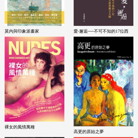
莫內與印象派畫家
愛‧邂逅──不可不知的17位西
裸女的風情萬種
高更的原始之夢