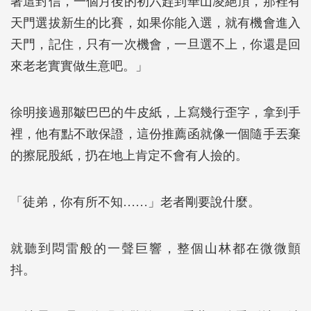
著這封信，一個月後的初六趕到華山凌絕頂，那裡有
天門選拔新生的比賽，如果你能入選，就有機會進入
天門，記住，只有一次機會，一旦選不上，你還是回
來老老實實做生意吧。」
徐明接過那皺巴巴的牛皮紙，上寫幾行歪字，拿到手
裡，他有點不敢保證，這份推薦函就像一個隨手丟棄
的擦屁股紙，扔在地上肯定不會有人撿的。
「徒弟，你有所不知……」老者剛要說什麼。
就聽到悶雷般的一聲巨響，整個山林都在微微顫
抖。