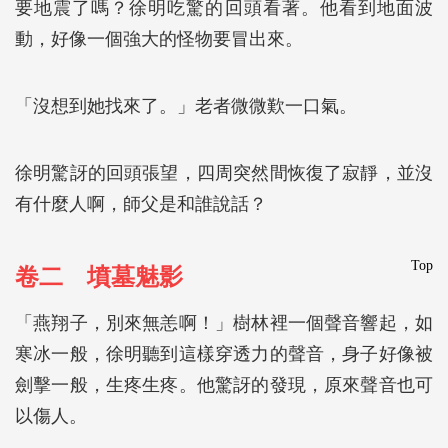
要地震了嗎？徐明吃驚的回頭看著。他看到地面波
動，好像一個強大的怪物要冒出來。
「沒想到她找來了。」老者微微歎一口氣。
徐明驚訝的回頭張望，四周突然間恢復了寂靜，並沒
有什麼人啊，師父是和誰說話？
Top
卷二 墳墓魅影
「燕翔子，別來無恙啊！」樹林裡一個聲音響起，如
寒冰一般，徐明聽到這樣穿透力的聲音，身子好像被
劍擊一般，生疼生疼。他驚訝的發現，原來聲音也可
以傷人。