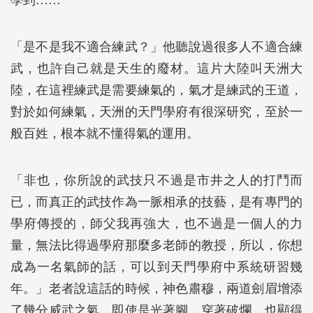
學到……
「是不是我不適合練武？」他聽說過很多人不適合練
武，也許自己就是天生的廢材。這片大陸叫天洲大
陸，在這裡練武是需要練氣的，氣才是練武的王道，
對於如何練氣，天洲的天門學府有很深研究，至於一
般百姓，根本就不懂得氣的運用。
「非也，你所說的武技只不過是市井之人的打鬥而
已，而真正的武技作為一脈相承的技藝，是有專門的
學府傳授的，師父我再強大，也不過是一個人的力
量，無法比得過學府那麼多老師的教授，所以，你想
成為一名氣師的話，可以到天門學府中系統研習幾
年。」老者說這話的時候，神色肅穆，兩道劍眉增添
了幾分威武之氣，即使是光著腳，穿著破爛，也顯得