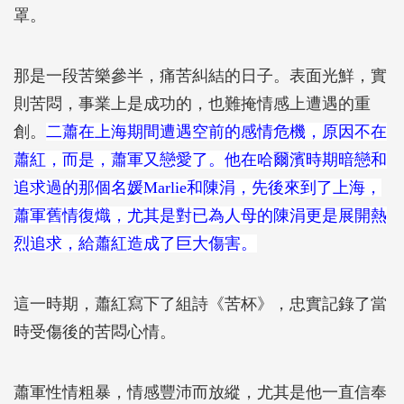
罩。
那是一段苦樂參半，痛苦糾結的日子。表面光鮮，實
則苦悶，事業上是成功的，也難掩情感上遭遇的重
創。
二蕭在上海期間遭遇空前的感情危機，原因不在
蕭紅，而是，蕭軍又戀愛了。他在哈爾濱時期暗戀和
追求過的那個名媛Marlie和陳涓，先後來到了上海，
蕭軍舊情復熾，尤其是對已為人母的陳涓更是展開熱
烈追求，給蕭紅造成了巨大傷害。
這一時期，蕭紅寫下了組詩《苦杯》，忠實記錄了當
時受傷後的苦悶心情。
蕭軍性情粗暴，情感豐沛而放縱，尤其是他一直信奉