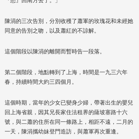
『愁』回南方去了。」
陳涓的三次告別，分別收穫了蕭軍的玫瑰花和未經她
同意的告別之吻，以及蕭紅的不諒解。
這個階段以陳涓的離開而暫時告一段落。
第二個階段，地點轉到了上海，時間是一九三六年
春，持續時間大約三四個月。
這個時期，當年的少女已變身少婦，帶著出生的嬰兒
回上海省親，因其兄長家住法租界的薩坡塞路十六
號，與二蕭的住所在同一條路上，相距不遠，二月的
一天，陳涓攜幼妹登門造訪，與蕭軍再次重逢。