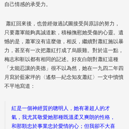
自己情感的承受力。
蕭紅回來後，也曾經做過試圖接受與原諒的努力，
只要蕭軍能夠真誠道歉，積極撫慰她受傷的心靈。遺
憾的是，蕭軍沒有這麼做，相反，繼續對蕭紅施以暴
力，甚至有一次把蕭紅打成了烏眼雞。對於這一點，
梅志和靳以都有相同的記述。好友白朗對蕭紅這種
「太能忍讓的美德」很不以為然，她在一九四二年四
月寫於藍家坪的〈遙祭―紀念知友蕭紅〉一文中憤憤
不平地寫道：
紅是一個神經質的聰明人，她有著超人的才
氣，我尤其敬愛她那種既溫柔又爽朗的性格，
和那顆忠於事業忠於愛情的心；但我卻不大喜