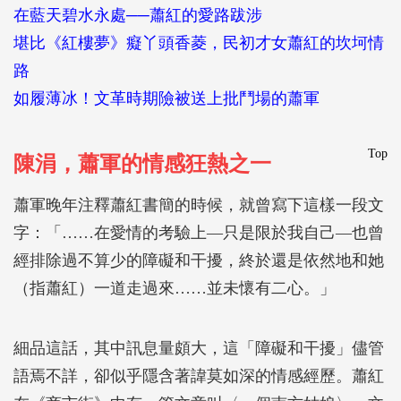
在藍天碧水永處──蕭紅的愛路跋涉
堪比《紅樓夢》癡丫頭香菱，民初才女蕭紅的坎坷情
路
如履薄冰！文革時期險被送上批鬥場的蕭軍
Top
陳涓，蕭軍的情感狂熱之一
蕭軍晚年注釋蕭紅書簡的時候，就曾寫下這樣一段文
字：「……在愛情的考驗上―只是限於我自己―也曾
經排除過不算少的障礙和干擾，終於還是依然地和她
（指蕭紅）一道走過來……並未懷有二心。」
細品這話，其中訊息量頗大，這「障礙和干擾」儘管
語焉不詳，卻似乎隱含著諱莫如深的情感經歷。蕭紅