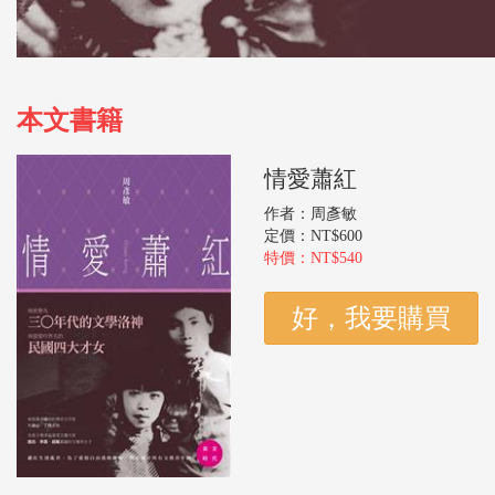
本文書籍
情愛蕭紅
作者：周彥敏
定價：NT$600
特價：NT$540