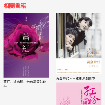
相關書籍
黃金時代－－電影原創劇本
蕭紅、徐志摩、朱自清等21位
五