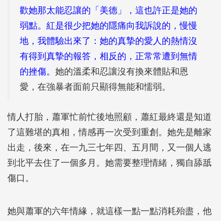
歡她那太能忍讓的「美德」，這也許正是她的
弱點。紅是很少把她的隱痛向我訴說的，慢慢
地，我體驗出來了：她的真摯的愛人的熱情沒
有得到真摯的報答，相反的，正常常遭到無情
的挫傷。
她的溫柔和忍讓沒有換來體貼和恩
愛，在強暴者面前只顯得無能和懦弱。
情人打胎，蕭軍忙前忙後地照顧，蕭紅最終還是知道
了這難堪的真相，情感再一次受到重創。她先是離家
出走，後來，在一九三七年四、五月間，又一個人逃
到北平去住了一個多月。她需要整理情緒，獨自舔舐
傷口。
她與蕭軍的六年情緣，就這樣一點一點消耗殆盡，他