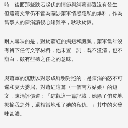
時，後面那些跌宕起伏的情節與糾葛都還沒有發生，
但這篇文章仍不啻為關涉蕭軍情感隱私的爆料，作為
當事人的陳涓讀後心緒難平，耿耿於懷。
耐人尋味的是，對於蕭紅的揭短和譏諷，蕭軍當年沒
有留下任何文字材料，他未置一詞，既不澄清，也不
辯白，頗有些聽之任之的意味。
與蕭軍的沉默以對形成鮮明對照的，是陳涓的怒不可
遏和莫大委屈。對蕭紅這篇〈一個南方姑娘〉的短
文，陳涓評價道：「綜觀這一篇記載，她除了俏皮地
揶揄我之外，還相當地報了她的私仇。」其中的火藥
味甚濃。