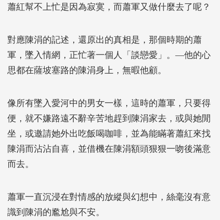
蕭紅幫不上忙是因為寂寞，而蕭軍又做什麼去了呢？
對應陳涓的記述，還原出的真相是，那個時期的蕭
軍，墜入情網，正忙著一個人「談戀愛」。―他的心
思都在薩坡塞路的陳涓身上，無暇他顧。
像所有墜入愛河中的男女一樣，這時的蕭軍，只要得
便，就不嫌路遠不辭辛苦地趕到陳涓家去，或與她閒
坐，或邀請她外出吃飯喝咖啡，並為能瞞著蕭紅來找
陳涓而沾沾自喜，並借機在陳涓額頭狠狠一吻後滿意
而去。
蕭軍一直沉浸在對情感的放縱與幻想中，絲毫沒有意
識到陳涓的尷尬與不安。