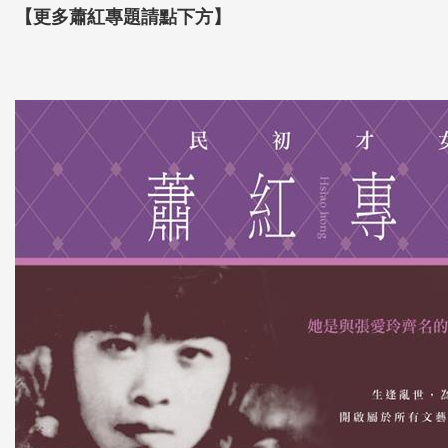
【更多蕭紅專題請點下方】