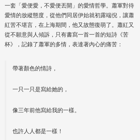
一套「愛便愛，不愛便丟開」的愛情哲學。蕭軍對待
愛情的放縱態度，從他們同居伊始就初露端倪，讓蕭
紅苦不堪言，在上海期間，他又故態復萌了。蕭紅又
從不願意與人傾訴，只有書寫一首一首的短詩《苦
杯》，記錄了蕭軍的多情，表達著內心的痛苦：
帶著顏色的情詩，
一只一只是寫給她的，
像三年前他寫給我的一樣。
也許人人都是一樣！