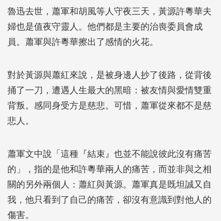
魯迅去世，蕭軍和胡風等人守夜三天，黃源許粵華夫
婦也是值夜守靈人。他們都是主要的治喪委員會成
員。蕭軍與許粵華擦出了感情的火花。
對於黃源與蕭紅來說，是被身邊人抄了後路，從背後
捅了一刀，遭遇人生最大的黑暗：被友情與愛情雙重
背叛。感同身受方是慈悲。可惜，蕭軍從來都不是慈
悲人。
蕭軍文中說「這種『結束』也並不能說彼此沒有痛苦
的」，指的是他和許粵華兩人的痛苦，而並非與之相
關的另外兩個人：蕭紅與黃源。蕭軍真是既坦誠又自
我，他只看到了自己的痛苦，卻沒有意識到對他人的
傷害。