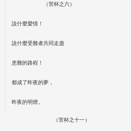
（苦杯之六）
說什麼愛情！
說什麼受難者共同走盡
患難的路程！
都成了昨夜的夢，
昨夜的明燈。
（苦杯之十一）