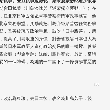
始抗爭。並且抗爭愈激化，結果滿蒙必然愈加依靠
期會田勉著〈川島浪速與『滿蒙獨立運動』〉）在
，任北京日軍占領區軍事警察衙門軍政事務官。他
北京警務學堂，奕劻就把川島介紹給善耆任警務學
繫，又善於玩弄政治手腕，鼓吹「日中親善」，所
，提高了川島浪速的身價，對善耆投靠日本也大為
耆與日本軍政要人進行政治交易的唯一橋樑。善耆
四女顯（即金壁輝）送給川島作養女。於是，當時
易的一個籌碼，為她的一生舖下了一條骯髒罪惡的
Top
，改名為東珍；去日本後，改名為川島芳子；後