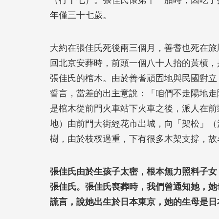
（行十七）。張佳氏懷第十一胎時，因吃了
年僅三十七歲。
大約在張佳氏死後兩三個月，善耆也死在旅
回北京安葬時，前頭一個八十人抬的黃槓，
張佳氏的棺木。由於善耆頑固地與民國對立
誓言，當差的出主意說：「咱們不走陽地走
是棺木從前門火車站下火車之後，派人在前
地）由前門大街經花市出城，向「架松」（
樹，由於枝杈過重，下有很多木架支撐，故
張佳氏由於生孩子太密，根本無力照料子女
張佳氏。張佳氏喪葬時，我們曾通知她，她
謊言，說她出生於日本東京，她的生母是日