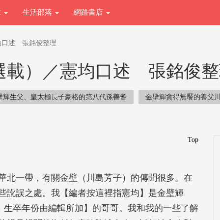
章
生活部落
網路書店
均口述 張銘俊整理
選載）／憲均口述 張銘俊整
壁輝生父、皇太極長子豪格的第八代孫善耆
金壁輝貪得無饜的養父
Top
華北一帶，有關金壁（川島芳子）的傳聞很多。在
些訛誤之處。我【編者按這裡指憲均】是金壁輝
【編者按，生卒年份由編輯所加】的哥哥。我和我的一些了解