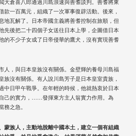
閥大倉喜八郎通過川島浪速與善耆談判。善耆將東
借款一百萬元，組織了一次軍事復辟活動。後來，
息地瓦解了。日本帝國主義將善耆控制在旅順，但
他先後把二十四個子女送往日本上學，企圖借日本
他的不少子女成了日帝侵華的鷹犬，沒有實現善耆
市人，與日本皇族沒有關係。金壁輝的養母川島福
皇族沒有關係。有人說川島芳子是日本皇室貴族，
過中日甲午戰爭。在年輕的時候，他就熱衷於日本
自己的實力，……發揮東方主人翁實力作用。為
當務之急。
、蒙族人，主動地脫離中國本土，建立一個有組織