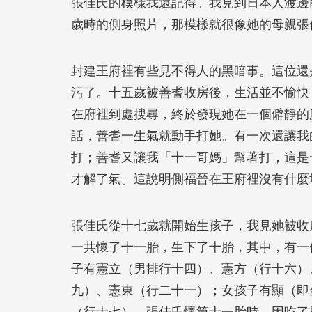
張佳氏的模樣我還記得。我見到日本人渡邊
歲時的側身照片，那模樣就很像她的母親張
封建王府裡有些見不得人的黑暗事。這位還
污了。十五歲被善耆收房後，生活並不愉快
在府裡到處搜尋，終於發現她在一個僻靜的
話，善耆一生氣就動手打她。有一次還讓我
打；善耆又讓我「十一哥媽」幫著打，這是
才解了氣。這說明側福晉在王府裡沒有什麼
張佳氏從十七歲就開始生孩子，我見她被收
一共懷了十一胎，生下了十胎，其中，有一
子有憲立（男排行十四）、憲方（行十六）
九）、憲東（行二十一）；女孩子有顯（即