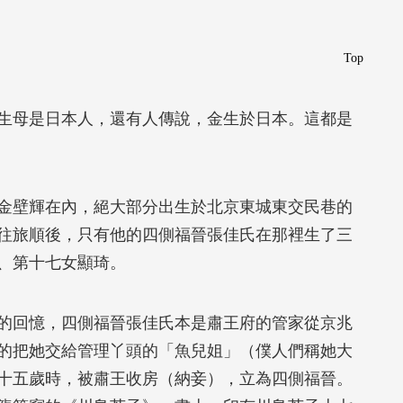
Top
生母是日本人，還有人傳說，金生於日本。這都是
金壁輝在內，絕大部分出生於北京東城東交民巷的
往旅順後，只有他的四側福晉張佳氏在那裡生了三
、第十七女顯琦。
的回憶，四側福晉張佳氏本是肅王府的管家從京兆
的把她交給管理丫頭的「魚兒姐」（僕人們稱她大
十五歲時，被肅王收房（納妾），立為四側福晉。