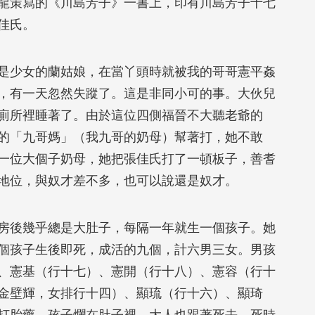
龍策寫的《川島芳子》一書上，印有川島芳子十七
佳氏。
是少女的蘭姑娘，在當丫頭時就被我的哥哥憲平姦
，有一天忽然失蹤了。這是非同小可的事。大伙兒
廁所裡睡著了。由於這位四側福晉不大聽老爺的
的「九哥媽」（我九哥的奶母）幫著打，她不敢
一位大個子奶母，她把張佳氏打了一頓板子，善耆
地位，與奴才差不多，也可以說還是奴才。
房後幾乎總是大肚子，每隔一年就生一個孩子。她
個孩子生後即死，成活的九個，計六男三女。男孩
、憲基（行十七）、憲開（行十八）、憲容（行十
金壁輝，女排行十四）、顯琉（行十六）、顯琦