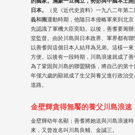
的國家。滿蒙一旦獨立，勢必與中國本土開
日本。
（見《近代史資料》一九八二年第二
義和團
運動時期，他隨日本侵略軍來到北京
先認識了軍機大臣奕劻。以後，善耆要籌辦
堂監督。由於川島與日本政界、軍界都有聯
以善耆與這個日本人結拜為兄弟。這樣一來
方便。以後有一段時期，川島浪速就成了善
為了鞏固與川島的聯盟關係，將自己的第十
年僅六歲的顯就成了生父與養父進行政治交
道路。
金壁輝貪得無饜的養父川島浪速
金壁輝幼年名顯；善耆將她送與川島浪速時
來，又曾改名叫川島良輔、金誠三。