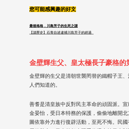
您可能感興趣的好文
最後格格，川島芳子的生死之謎
【讀歷史】石青自述逮捕川島芳子的經過
金壁輝生父、皇太極長子豪格的
金壁輝的生父是清朝世襲罔替的鐵帽子王、
人們知道的。
善耆是清皇族中反對民主革命的頑固派。宣
金晏怡，受日本特務的保護，偷偷地離開北
圖依靠外力進行復辟活動，至死不悔。民國