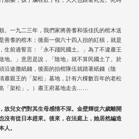
打胎藥，孩子爛在肚子裡，大人也跟著死去。死時
順。一九二三年，我們家將善耆和張佳氏的棺木送
是善耆的棺木；後面一個六十四人抬的紅槓，就是
，生前過誓言：「永不踐民國土。」為了不違肅王
陰地。」意思是說，「陰地」就不算民國土了。於
頭沿途撒紙錢，後面的抬棺隊伍就踏著紙錢（陰
清肅親王的「架松」墓地，計有六棵數百年的老松
名「架松」。）肅王府墓地走去……
，故兒女們對其生母感情不深。金壁輝從六歲離開
也沒有從日本趕來。後來，在法庭上，她居然編造
本人。