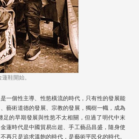
金蓮鞋開始。
代是一個性主導、性慾橫流的時代，只有性的發展能
展、藝術道德的發展、宗教的發展，獨樹一幟，成為
纏足的早期發展與性慾不太相關，但過了明代中末
。金蓮時代是中國貿易出超、手工藝品昌盛，隨身使
而不再只是追求溫飽的時代，是藝術平民化的時代。