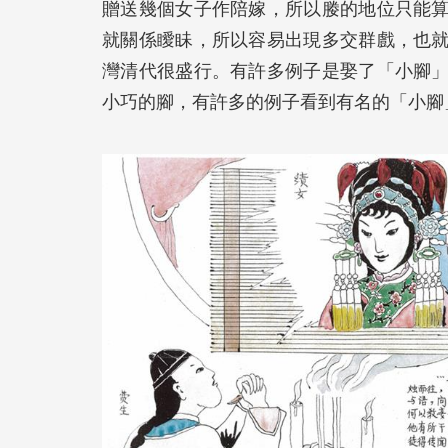
贈送幾個女子作陪嫁，所以媵的地位只能
就關係瞹眛，所以容易出現多交群戲，也
灣清代很盛行。有許多例子是娶了「小腳
小巧的腳，有許多的例子看到有名的「小腳