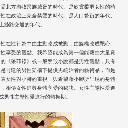
飽受北方游牧民族威脅的時代。是欣賞柔弱女性的時
女性在政治上完全禁聲的時代。是人口繁衍的年代、
上絲路交通的年代。
女性在性行為中由主動改成被動，由旋機改成靶心。
人性享受的觀點。我希望能成為第一個能藉由大量資
犀的《采菲錄》或一般禁毀小說都是男性觀點，只有
該是封建的男性架構下提供男統治者的藝術品，而是
代表女性對小腳的重視，與希望藉小腳所呈現的身體
境，相傳女性追尋身體享受的秘訣。女性主導性愛進
成男性主導性愛進行的轉換期。