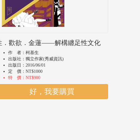
性．歡欲．金蓮——解構纏足性文化
作 者：柯基生
出版社：獨立作家(秀威資訊)
出版日：2016/06/01
定 價：NT$1000
特 價：NT$900
好，我要購買