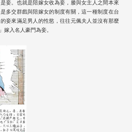
算是妾。也就是陪嫁女收為妾，媵與女主人之間本來
就是多交群戲與陪嫁女的制度有關，這一種制度在台
」的妾來滿足男人的性慾，往往元佩夫人並沒有那麼
」嫁入名人豪門為妾。