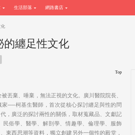
章
生活部落
網路書店
文化
祕的纏足性文化
Top
全被丟棄、唾棄，無法正視的文化。廣川醫院院長、
藏家──柯基生醫師，首次從核心探討纏足與性的問
時代，廣泛的探討兩性的關係，取材蒐藏品、文獻記
、民俗學、醫學、解剖學、情趣學、倫理學、服飾
學、東西思潮等資料，獨立創建另外一個性的殿堂，