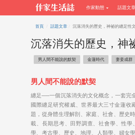
作家動態
話題文
首頁
話題文章
沉落消失的歷史，神祕的纏足性
沉落消失的歷史，神
男人間不能說的默契
金蓮時代
妻妾成群
男人間不能說的默契
纏足──一個沉落消失的文化概念，一套完
國際纏足研究權威、世界最大三寸金蓮收
題，從身體生理解剖、家庭、社會、歷史
載、長期思考、田野調查、社會學、性學
學、考古學、歷史、地理、人類學、婦女