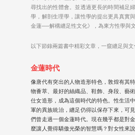
尋找出的性體會。並透過更長的時間補足
學，解剖生理學，讓性學的提出更具真實與
金蓮──解構纏足性文化》，為東方性學與
以下節錄兩篇書中精彩文章，一窺纏足與文
金蓮時代
像唐代有突出的人物造形特色，敦煌有其
物薈萃、最好的絲織品、鞋飾、身段、藝
仕女造形，成為這個時代的特色。性生活
軍的異族統治，纏足仍得以保存下來，可
們曾走過一個金蓮時代。現在幾乎都是對
麼讓人覺得驕傲光榮的智慧嗎？對女性來