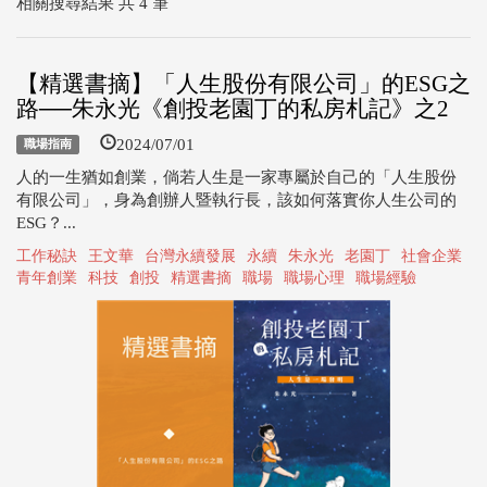
相關搜尋結果 共 4 筆
【精選書摘】「人生股份有限公司」的ESG之
路──朱永光《創投老園丁的私房札記》之2
2024/07/01
職場指南
人的一生猶如創業，倘若人生是一家專屬於自己的「人生股份
有限公司」，身為創辦人暨執行長，該如何落實你人生公司的
ESG？...
工作秘訣
王文華
台灣永續發展
永續
朱永光
老園丁
社會企業
青年創業
科技
創投
精選書摘
職場
職場心理
職場經驗