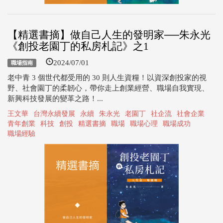
【精選書摘】做自己人生的發明家──朱永光
《創投老園丁的私房札記》之1
2024/07/01
職場指南
老中青 3 個世代都受用的 30 則人生資糧！以資深創投家的視
野、社會園丁的柔韌心，帶你走上創業經營、職場自我實現、
新興科技發展的變革之路！...
王文華
台灣永續發展
永續
朱永光
老園丁
社企流
社會企業
青年創業
科技
創投
精選書摘
職場
職場心理
職場成功
職場經驗