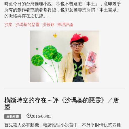
時至今日的台灣推理小說，卻也不曾迴避「本土」，意即幾乎
所有的創作者或讀者都肯認，也都意圖尋找所謂「本土書系」
的脈絡與存在之軌跡。...
沙棠
沙瑪基的惡靈
洪敘銘
推理評論
橫斷時空的存在～評《沙瑪基的惡靈》／唐
墨
2016/06/03
另眼看書
首先殺人必有動機，較諸推理小說當中，不外乎財情仇怒四種