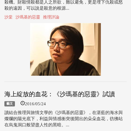
殺機。財殺情殺都是人之所欲，難以避免，更是埋下仇殺或怒
殺的遠因，可以說是殺意的根源...
沙棠
沙瑪基的惡靈
推理評論
海上綻放的血花：《沙瑪基的惡靈》試讀
2016/05/24
藝文
讀結合推理與旅情文學的《沙瑪基的惡靈》，在湛藍的海水與
燦爛的陽光底下，利益與情感衝突後開出的朵朵血花，彷彿站
在烏鬼洞口般望盡人性的黑暗。...