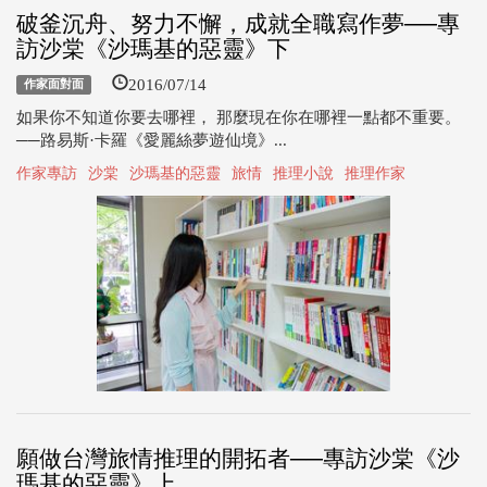
破釜沉舟、努力不懈，成就全職寫作夢──專
訪沙棠《沙瑪基的惡靈》下
2016/07/14
作家面對面
如果你不知道你要去哪裡， 那麼現在你在哪裡一點都不重要。
──路易斯·卡羅《愛麗絲夢遊仙境》...
作家專訪
沙棠
沙瑪基的惡靈
旅情
推理小說
推理作家
願做台灣旅情推理的開拓者──專訪沙棠《沙
瑪基的惡靈》上