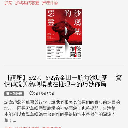
沙棠
沙瑪基的惡靈
推理評論
【講座】5/27、6/2當金田一航向沙瑪基──驚
悚傳說與島嶼場域在推理中的巧妙佈局
2016/05/20
藝文佈告欄
請拿起您的船票與行李，讓我們跟著名偵探們的腳步前進目的
地，一同探索島嶼懸疑劇場的神秘面貌！也將揭開，台灣第一
本能夠以實際島嶼為舞台創作的長篇旅情本格傑作的深遠內
幕！...