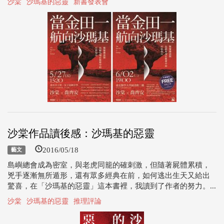
沙棠
沙瑪基的惡靈
新書發表會
沙棠作品讀後感：沙瑪基的惡靈
2016/05/18
藝文
島嶼總會成為密室，與老虎同籠的確刺激，但隨著屍體累積，
兇手逐漸無所遁形，還有眾多經典在前，如何逃出生天又給出
驚喜，在「沙瑪基的惡靈」這本書裡，我讀到了作者的努力。...
沙棠
沙瑪基的惡靈
推理評論