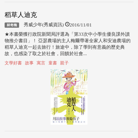
稻草人迪克
2016/11/01
秀威少年(秀威資訊)
林奇梅
★本書榮獲行政院新聞局評選為「第33次中小學生優良課外讀
物推介書目」！ 亞瑟農場的主人梅爾帶著全家人和安迪農場的
稻草人迪克一起去旅行！旅途中，除了學到有意義的歷史典
故，也感染了取之於社會，回饋於社會...
文學好書
故事
寓言
童書
親子