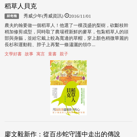
稻草人貝克
2016/11/01
秀威少年(秀威資訊)
林奇梅
農夫約翰要做一個稻草人！他選了一棵茂盛的梨樹，砍斷枝幹
稍加修剪成型，同時取了農場裡新鮮的麥草，包紮稻草人的頭
部與身軀，並給它戴上較為寬邊的草帽，穿上顏色稍微華麗的
長杉和運動鞋、脖子上再繫一條瀟灑的領巾...
文學好書
故事
寓言
童書
親子
廖文毅新作：從百步蛇守護中走出的傳說