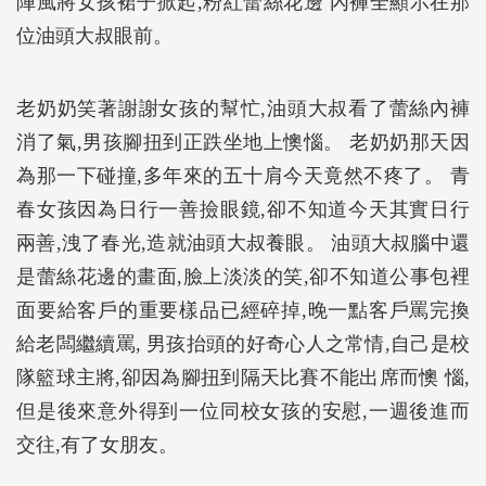
陣風將女孩裙子掀起,粉紅蕾絲花邊 內褲全顯示在那
位油頭大叔眼前。
老奶奶笑著謝謝女孩的幫忙,油頭大叔看了蕾絲內褲
消了氣,男孩腳扭到正跌坐地上懊惱。 老奶奶那天因
為那一下碰撞,多年來的五十肩今天竟然不疼了。 青
春女孩因為日行一善撿眼鏡,卻不知道今天其實日行
兩善,洩了春光,造就油頭大叔養眼。 油頭大叔腦中還
是蕾絲花邊的畫面,臉上淡淡的笑,卻不知道公事包裡
面要給客戶的重要樣品已經碎掉,晚一點客戶罵完換
給老闆繼續罵, 男孩抬頭的好奇心人之常情,自己是校
隊籃球主將,卻因為腳扭到隔天比賽不能出席而懊 惱,
但是後來意外得到一位同校女孩的安慰,一週後進而
交往,有了女朋友。