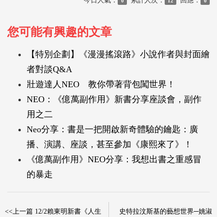
今日人氣：
累計人次：
回應：
0
12
0
您可能有興趣的文章
【特別企劃】《漫漫搖滾路》小說作者與封面繪
者對談Q&A
壯遊達人NEO 教你帶著背包闖世界！
NEO：《億萬副作用》新書分享座談會，副作
用之二
Neo分享：書是一把開啟新奇體驗的鑰匙：廣
播、演講、座談，甚至參加《康熙來了》！
《億萬副作用》NEO分享：我想出書之重感冒
的暴走
<<上一篇 12/2賴東明新書《人生
史特拉汶斯基的藝想世界─姚淑