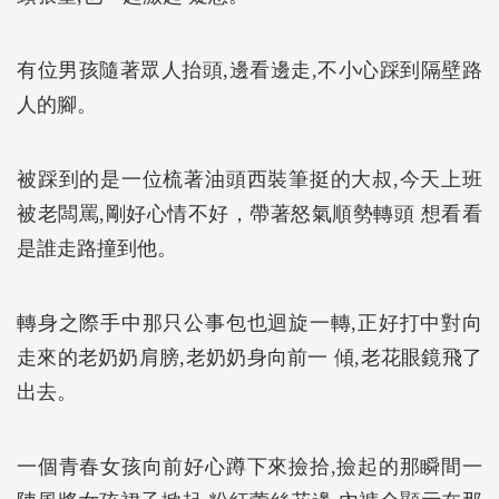
有位男孩隨著眾人抬頭,邊看邊走,不小心踩到隔壁路
人的腳。
被踩到的是一位梳著油頭西裝筆挺的大叔,今天上班
被老闆罵,剛好心情不好，帶著怒氣順勢轉頭 想看看
是誰走路撞到他。
轉身之際手中那只公事包也迴旋一轉,正好打中對向
走來的老奶奶肩膀,老奶奶身向前一 傾,老花眼鏡飛了
出去。
一個青春女孩向前好心蹲下來撿拾,撿起的那瞬間一