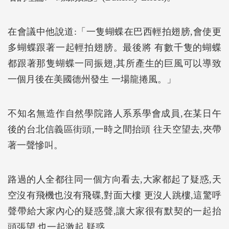
在會議中他說道:「一隻蝴蝶在巴西輕拍翅膀,會使更
多蝴蝶跟著一起輕拍翅膀。最後將 有數千隻的蝴蝶
都跟著那隻蝴蝶一同振翅,其所產生的巨風可以導致
一個月後在美國德州發生 一場龍捲風。」
不知名無造作自然學院路人系系學會成員,在某日午
後的台北信義區街頭,一時之間抬頭 往天空望去,夾帶
著一聲慘叫。
路過的人全都往同一個方向看去,大家都起了疑惑,天
空沒有飛機也沒有飛碟,對面大樓 更沒人跳樓,這驚呼
聲帶給大家內心的疑惑聲,讓大家很有默契的一起抬
頭張望,也一起激起 疑惑。