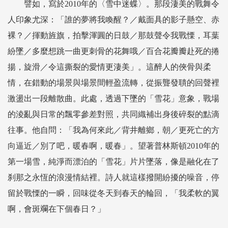
譬如，寫於2010年的〈雪中迷蝶〉。那段淒美的戰舞令
人印象尤深：「誰的夢將我喚醒？／戴面具的影子懸空、赤
裸？／揮動旌旗，拍擊渾圓的日鼓／那鼓聲令我戰慄，耳葉
紛墜／多麼想跳一曲更刺骨的花舞哦／百合花瓣瓣赴死的捲
揚，旋滑／令這撕裂的愛情更淒美」。這醉人的俠骨與柔
情，在錯動的場景與場景間輕盈流轉，從振聾發聵的回聲裡
激盪出一段離散曲。此處，透過下墜的「雪花」意象，戰場
的淩亂與日常的飄零參差對照，共同織補出身後碎裂的點滴
往事。他自問：「我為何來此／背井離鄉，朝／更死亡的方
向逼近／別了吧，暖春啊，暖春」。望著普林斯頓2010年的
第一場雪，純淨而漂泊的「雪花」片片墜落，像是融化在了
刹那之永恆的浪漫情結裡。詩人就這樣撥開紛擾的噪音，停
留於戰慄的一瞬，回味從冬天到春天的輪回，「我柔軟的翼
啊，會斑斕在下個春日？」