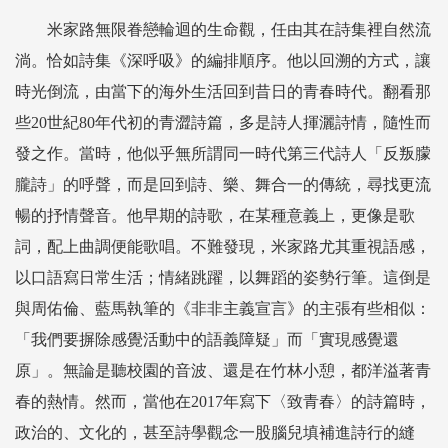
米家路無限眷戀輪迴的生命觀，任由其在詩集裡自然流
淌。恰如詩集《深呼吸》的編排順序。他以回溯的方式，讓
時光倒流，由當下的海外生活回到昔日的青春時代。翻看那
些20世紀80年代初的青澀詩篇，多是詩人揮灑詩情，隨性而
發之作。當時，他似乎無所謂同一時代第三代詩人「反叛朦
朧詩」的呼聲，而是回到詩、樂、舞合一的傳統，尋找更流
暢的抒情聲音。他早期的詩歌，在某種意義上，更像是歌
詞，配上曲調便能歌唱。不難發現，米家路尤其重視語感，
以口語寫日常生活；情緒跳躍，以舞蹈的姿勢行筆。這倒是
與周佑倫、藍馬執筆的《非非主義宣言》的主張有些相似：
「我們要摒除感覺活動中的語義障疑」而「實現感覺還
原」。無論是聽校園的音波、還是在竹林小憩，都洋溢著青
春的熱情。然而，當他在2017年寫下〈致青春〉的詩篇時，
政治的、文化的，甚至詩學觀念一股腦兒填補進詩行的縫