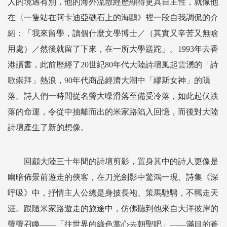
人的境遇有別，他的海外流散經歷顯得更具自主性，就像他
在〈一隻站在阿卡迪亞礁石上的海鷗》裡一段自我調侃的介
紹：「我來留學，讀個什麼文學博士／（其實又辛苦又無啥
用處）／然後就留了下來，在一所大學蹉跎」。1993年去香
港讀書，此前歷經了20世紀80年代大陸詩壇風起雲湧的「詩
歌崇拜」熱浪，90年代商品經濟大潮中「繆斯女神」的隕
落。詩人們一時間從名聲大噪滑落至備受冷落，如此起伏跌
落的命運，令從中抽離而出的米家路陷入回憶，而後對大陸
詩壇產生了新的想像。
回顧大陸三十年間的詩壇剪影，置身其中的詩人更像是
幽暗佈景前遊走的俠客，在刀光劍影中驚鴻一現。詩集《深
呼吸》中，抒情主人公總是身披長袍、策馬馳騁，不羈走天
涯。跟隨米家路遊走的旅途中，仿佛聽到他來自大洋彼岸的
聲聲召喚——「往世界的綠色掌心去朝聖吧」——滿目的蒼