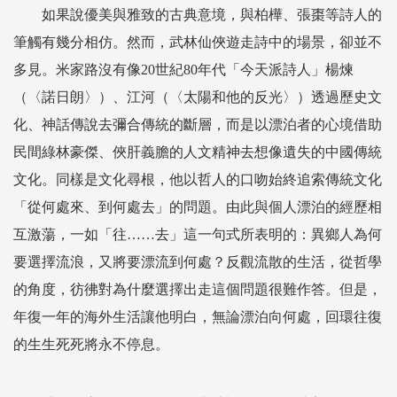
如果說優美與雅致的古典意境，與柏樺、張棗等詩人的
筆觸有幾分相仿。然而，武林仙俠遊走詩中的場景，卻並不
多見。米家路沒有像20世紀80年代「今天派詩人」楊煉
（〈諾日朗〉）、江河（〈太陽和他的反光〉）透過歷史文
化、神話傳說去彌合傳統的斷層，而是以漂泊者的心境借助
民間綠林豪傑、俠肝義膽的人文精神去想像遺失的中國傳統
文化。同樣是文化尋根，他以哲人的口吻始終追索傳統文化
「從何處來、到何處去」的問題。由此與個人漂泊的經歷相
互激蕩，一如「往……去」這一句式所表明的：異鄉人為何
要選擇流浪，又將要漂流到何處？反觀流散的生活，從哲學
的角度，彷彿對為什麼選擇出走這個問題很難作答。但是，
年復一年的海外生活讓他明白，無論漂泊向何處，回環往復
的生生死死將永不停息。