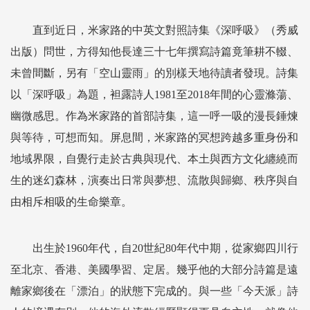
直到近日，米家路的中英文對照詩集《深呼吸》（秀威
出版）問世，方得知他長達三十七年撰寫詩篇竟筆耕不輟、
未曾間斷，另有「空山靈雨」的別樣天地待讀者發現。詩集
以「深呼吸」為題，袒露詩人1981至2018年間的心靈滌蕩、
幽微感思。作為米家路的首部詩集，這一呼一吸的漫長錘煉
與等待，可想而知。屏息間，米家路的冥想跨越多重身份和
地域界限，自覺行走於古典與現代、本土與西方文化纏繞而
生的迷幻森林，演奏出日常與夢想、流散與歸鄉、秩序與自
由相斥相吸的生命樂章。
出生於1960年代，自20世紀80年代中期，從家鄉四川行
至北京、香港、美國學習、定居。幾乎他的大部分詩篇是遠
離家鄉後在「漂泊」的狀態下完成的。與一些「今天派」詩