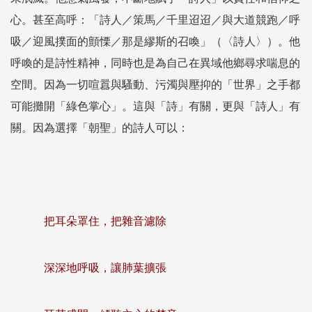
心。甚至高呼：「詩人／策馬／千里迢迢／與大道競跑／呼
吸／迎風撲面的顫慄／那是繆斯的召喚」（〈詩人〉）。他
呼喚的是詩性精神，同時也是為自己在異域他鄉尋求喘息的
空間。因為一切喧囂與騷動、污濁與壓抑的「世界」之手都
可能攤開「綠色掌心」。這與「詩」有關，更與「詩人」有
關。因為選擇「朝聖」的詩人可以：
把耳朵罩住，把雜音濾除
深深地呼吸，讓肺葉擴張