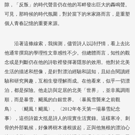
隙，「反叛」的時代聲音仍在他的耳畔發出巨大的轟鳴聲。
可見，那時候的時代氛圍，對於當下的米家路而言，是重塑
個人青春記憶的重要來源。
沿著這條線索，我揣測，儘管詩人以詩抒情，看上去比
他通常撰寫的學理性文章感性不少。但總體而言，知性的觀
念或是判斷仍在他的詩歌裡發揮著隱形的效用。他對於北美
生活的描述和想像，是針對漂泊經驗和認知，且結合閱讀經
驗和研究興趣，互相生發理解而成。在他看來，似乎一切漂
泊，都是探險。他走訪與定居的北美「世界」，並非風調雨
順，而是暴雪、颶風的白銀世界。〈暴風雪襲來之前觀
鳥〉、〈颶風！颶風〉、〈2012年冬天第一場暴雪紀念
事〉，這些詩篇大抵是詩人的現實生活實錄。這樣寒冷、刺
骨的外部氣候，好像將樹木連根拔起，正與他無根的漂泊心