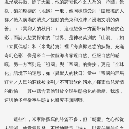
境形成共振。除了天氣，他的詩裡也不乏人為的「帝國」景
觀，猶如龐德的〈地鐵〉一般，他同樣感受到「隨簇擁的人
群／捲入廣場的渦流／旋動的光束和泡沫／浸泡文明的偽
善」（〈異鄉人的秋日〉）。這種想像一方面帶有神秘的色
彩，而詩人想要探索的「世界」是神秘莫測的「山洞」，如
〈立夏偶感〉和〈米蘭詩篇〉裡「海底椰迷惑的妖豔」充滿
奇幻色彩，像是來自一位航海者靠近自然、征服自然的感
嘆。另一方面則是「祖國」與「帝國」的拼接，更是「全球
化」語境下的迷思，如〈異鄉人的秋日〉當中「帝國的群馬
狂奔／人民的莊稼被收割／不可啜飲的污水／揮霍魚兒愛情
的歡愉」，其中蘊含著他對於全球生態惡化的擔憂。我想，
這與他多年從事生態文化研究不無關聯。
這些年，米家路撰寫的詩篇不多，但「朝聖」之心卻從
未泯滅。他意氣風發，不斷地賦予「詩人」以責任和信仰之