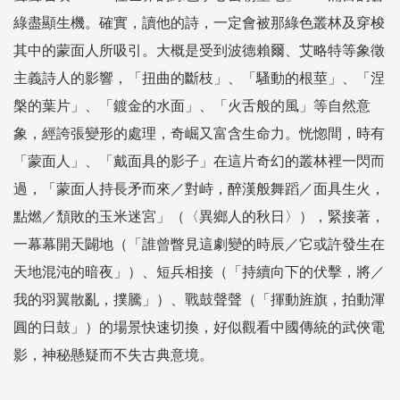
綠盡顯生機。確實，讀他的詩，一定會被那綠色叢林及穿梭
其中的蒙面人所吸引。大概是受到波德賴爾、艾略特等象徵
主義詩人的影響，「扭曲的斷枝」、「騷動的根莖」、「涅
槃的葉片」、「鍍金的水面」、「火舌般的風」等自然意
象，經誇張變形的處理，奇崛又富含生命力。恍惚間，時有
「蒙面人」、「戴面具的影子」在這片奇幻的叢林裡一閃而
過，「蒙面人持長矛而來／對峙，醉漢般舞蹈／面具生火，
點燃／頹敗的玉米迷宮」（〈異鄉人的秋日〉），緊接著，
一幕幕開天闢地（「誰曾瞥見這劇變的時辰／它或許發生在
天地混沌的暗夜」）、短兵相接（「持續向下的伏擊，將／
我的羽翼散亂，撲騰」）、戰鼓聲聲（「揮動旌旗，拍動渾
圓的日鼓」）的場景快速切換，好似觀看中國傳統的武俠電
影，神秘懸疑而不失古典意境。