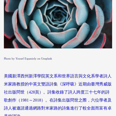
Photo by
Yousef Espanioly
on
Unsplash
美國新澤西州新澤學院英文系和世界語言與文化系學者詩人
米家路教授的中英文雙語詩集《深呼吸》近期由臺灣秀威版
社出版問世（428頁）。詩集收錄了詩人跨度三十七年的詩
歌創作（1981～2018）。在詩集出版問世之際，六位學者及
詩人被邀請通過網路對米家路的詩集進行了較全面而富有卓