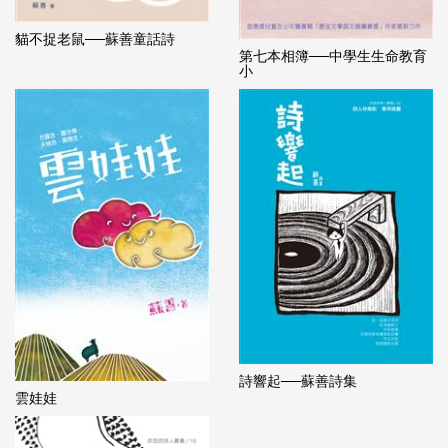
貓不捉老鼠──蘇善童話詩
第七本相簿──中學生生命教育
小
詩響起──蘇善詩集
雲娃娃