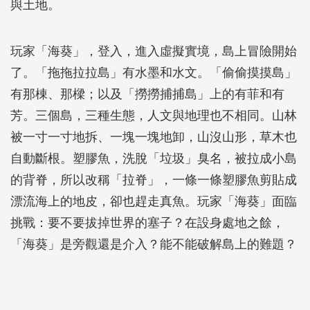
與土地。
玩家「海葵」，登入，進入虛擬實境，島上冒險開始
了。「拖拖拉拉島」有水墨和水文。「偷偷摸摸島」
有那棟、那樑；以及「撈撈捕捕島」上的有菲和有
芳。三個島，三種生態，人文與地理也不相同。山林
被一寸一寸地拆、一塊一塊地卸，山沒山形，草木也
自動斷根。塑膠魚，洗脫「垃圾」臭名，被拉成小島
的背脊，所以改稱「拉脊」，一條一條塑膠魚剪貼成
漂流海上的地皮，卻也趕走真魚。玩家「海葵」面臨
挑戰：要不要拔掉世界的塞子？在設身處地之餘，
「海葵」是旁觀還是介入？能不能破解島上的難題？