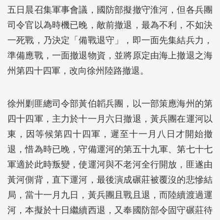
五日晨召集軍事會議，國防部擬撤守淮河，但各兵團
司令官以為時機已晚，敵前撤退，最為不利，不如決
一死戰，乃決定「備戰退守」，即一面先集結兵力，
準備應戰，一面撤退物資，並將原定由海上撤退之海
州第四十四軍，改向徐州陸路撤退。
徐州剿匪總司令部黃伯韜兵團，以一部策應海州的第
四十四軍，主力於十一月六日撤退，黃兵團在運河以
東，因等候第四十四軍，遲至十一月八日才開始撤
退，惜為時已晚，守備運河的第五十九軍、第七十七
軍適於此時叛變，使運河與不老河全行開放，匪遂由
黃河側背，直下運河，最後演成碾莊被覆沒的悲慘結
局，當十一月九日，黃兵團且戰且退，而陸續渡過運
河，本擬於十日繼續西退，又奉國防部令固守碾莊待