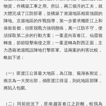
物資，作構築工事之用。所以，兩三個月的工夫，就
大體完成了江防部署，並構築了淞滬地區相當強固的
陣地。京滬地區的作戰指導，第一步要求殲匪江上和
保衛首都，但匪我戰力強弱懸殊，萬一江防不守，便
須採取第二步的行動方案；一案是向富春江、仙霞嶺
轉進，節節阻擊南侵之匪；一案是轉為對西正面，主
力憑藉淞滬既設陣地打擊匪軍。這兩案的利害比較，
略如下述：
（一）匪渡江公算最大地區，為江陰、蕪湖各附近，
南京為一大突出部，倘匪渡江得逞，則此地區部隊，
將陷入包圍。
（二）同前狀況下，匪南趨富春江之距離，較我為