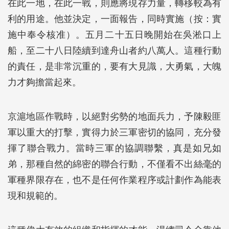
在此一地，在此一戰，則應將現存力量，轉移較為有
利的用途。他並決定，一面報告，同時實施（按：實
施中奉令核准）。五月二十五日晚開始在吳淞口上
船，至二十八日陸續到達舟山者約八萬人。這種行動
的責任，是非常沉重的，要有大見識，大勇氣，大魄
力才夠擔當起來。
京滬地區作戰時，以絕對劣勢的地面兵力，予陳毅匪
軍以重大的打擊，實得力於三軍密切的協同，充分發
揮了聯合戰力。當時三軍的協調聯繫，真是如兄如
弟，那種自然的綿密的聯合行動，不僅看不出絲毫的
軍種界限存在，也不是任何作業程序或計劃作為能表
現和規範的。