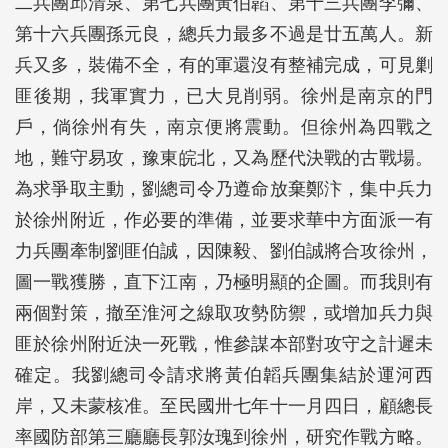
二兵團邱清泉、第七兵團黃伯韜、第十三兵團李彌、
第十六兵團孫元良，總兵力最多不過是廿五萬人。新
兵又多，裝備不全，有的軍還沒有整補完成，可見剿
匪後期，我軍實力，已大見削弱。徐州是南京的門
戶，倘徐州有失，南京便將震動。但徐州為四戰之
地，難守易攻，豫東皖北，又為歷代決戰的古戰場。
為求爭取主動，劉總司令乃遵命放棄鄭汴，集中兵力
於徐州附近，作必要的準備，並要求華中方面派一有
力兵團牽制劉匪伯誠，因陳毅、劉伯誠將合攻徐州，
圖一戰獲勝，直下江南，乃極明顯的企圖。而我則有
兩個對策，撤至淮河之線取攻勢防禦，或增加兵力與
匪於徐州附近決一死戰，惟參謀本部對攻守之計遲未
確定。我劉總司令請求將黃伯韜兵團集結於運河西
岸，又未蒙核准。至民國卅七年十一月四日，顧總長
率國防部第三廳廳長郭汝瑰到徐州，研究作戰方略。