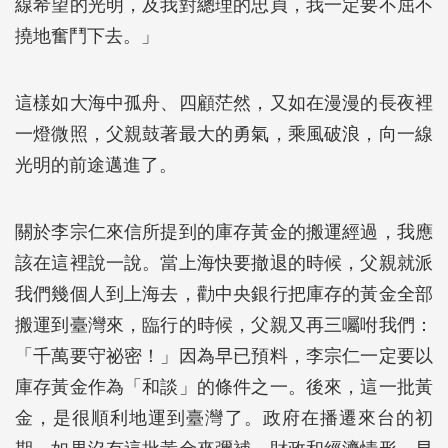
線希望的光明，及我對總理的忠貞，我一定要不屈不
撓地奮鬥下去。」
這樣如大海中孤舟、四顧茫然，又如在漫漫的長夜裡
一燈微照，父親鼓著最大的勇氣，乘風破浪，向一線
光明的前途邁進了。
關於李宗仁來信所提到的庫存黃金的搬運經過，我應
該在這裡說一說。當上海快要撤退的時候，父親就派
我們幾個人到上海去，勸中央銀行把庫存的黃金全部
搬運到臺灣來，臨行的時候，父親又再三囑咐我們：
「千萬要守祕密！」因為早已預料，李宗仁一定要以
庫存黃金作為「和談」的條件之一。後來，這一批黃
金，是很順利地運到臺灣了。政府在播遷來台的初