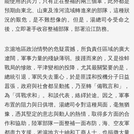
能使用的兵力，只有正在整補的兩三個軍，此外都是
預期由東北、山東及淮河流域轉進來的部隊，這種狀
況的艱危，是不難想像的。但是，湯總司令受命之
後，立即著手收容整補部隊，部署沿江防務。
京滬地區政治情勢的危疑震撼，所負責任區域的廣大
遼闊，軍事力量的殘缺薄弱。接踵而來的，又是徐蚌
戰局的慘敗，平津變相的投降，尤其最關緊要的是，
總統引退，軍民失去重心，於是匪諜和投機分子日益
囂張，政府與社會都呈動搖，乃至轉「備戰言和」，
為「弭戰求和」。和談代表，絡繹於途。因之，軍事
布置的阻力與日俱增。湯總司令對這種局面，毫無猶
豫，憑其堅定的意志與動人的熱情，取得多方面的合
作和協助，陸軍部隊一面整補一面布防，海、空友軍
都盡力支援，淞滬地方士紳和工商人士，也捐撒大量