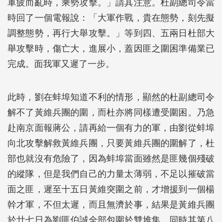
軍疲而亂時，乘勢攻擊。」請其注意。杜副總司令當
時回了一個電報說：「大軍作戰，貴在態勢，刻先擬
調整態勢，再行大舉攻擊。」等到四、五兩日杜部大
舉攻擊時，傷亡大，進展小，蓋因匪之圍困準備業已
完成。面我軍又遲了一步。
此時，劉在蚌埠知道不利的情形，顯然的杜副總司令
解不了黃維兵團的圍，而杜亦將同樣遭受圍困。乃急
赴南京面報蔣公，請再給一個有力的軍，由劉從蚌埠
向北攻擊解救黃維兵團，只要黃維兵團的圍解了，杜
部也就沒有危險了，因為蚌埠當面雖然是匪幾個殘破
的縱隊，但是我們自己的力量太薄弱，不足以摧破當
面之匪，遲至十五日黃維突圍之前，才增援到一個楊
幹才軍，不但太遲，而且無濟於事，結果是黃維兵團
於廿七日為劉匪伯誠全部包圍於雙堆集，同時其第八