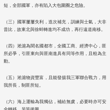
短，全部國軍，亦有陷入大包圍圈之危險。
（三）國軍屢屢失利，迭次補充，訓練與士氣，大非
昔比，故東北與徐蚌轉進均不成功，再行遠道南移。
（四）淞滬為聞名國都市，全國工商、經濟中心，匪
所必爭，引匪東向與匪南進具有同等作用，且較為主
動。
（五）淞滬物資豐富，且能發揚我三軍聯合戰力，用
我所長，制匪所短。
（六）海上運輸為我獨佔，補給無虞，必要時亦可安
全轉移，另策後圖。