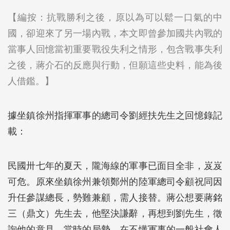
【編按：抗戰勝利之後，原以為可以鬆一口氣的中
國，卻迎來了另一場內戰，本文即曾參加國共內戰的
當事人回憶當初重要戰役失利之情形，包含戰事失利
之後，蔣介石的反應與行動，但願這些史料，能為後
人借鑑。】
據坐鎮徐州指揮軍事的總司令劉經扶先生之回憶錄記
載：
民國卅七年的夏天，隴海線的軍事已面目全非，岌岌
可危。原來坐鎮徐州兼領鄭州的陸軍總司令顧祝同因
升任參謀總長，勢難兼顧，需人接替。蔣公想要蔣銘
三（鼎文）先生去，他堅決謙辭，再想到劉先生，徵
詢他的意見，當時的局勢，在不懂軍事的一般社會人