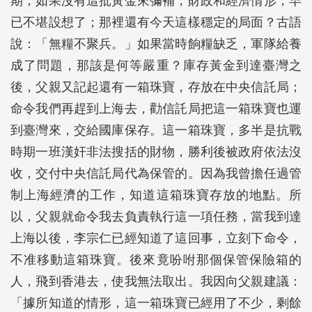
期，如果沒有這批黃金來彌補，財政和經濟情形，早
已不堪設想了；那裡還有今天這樣穩定的局面？古語
說：「無糧不聚兵。」如果當時餉糧缺乏，軍隊給養
成了問題，那該是何等嚴重？庫存黃金到達臺灣之
後，父親又記起還有一箱珠寶，存放在中央信託局；
命令我們再趕到上海去，勸信託局把這一箱珠寶也運
到臺灣來，交給國庫保存。這一箱珠寶，多半是抗戰
時期一班漢奸非法搜括的財物，勝利後被政府依法沒
收，交付中央信託局代為保管的。因為我曾擔任過管
制上海經濟的工作，知道這箱珠寶存放的地點。所
以，父親就命令我去負責執行這一項任務，當我到達
上海以後，李宗仁已經知道了這回事，立刻下命令，
不准移動這箱珠寶。後來竟吩咐那個保管保險箱的
人，飛到香港去，使我無法取出。我因向父親建議：
「據所知道的情形，這一箱珠寶已經用了不少，剩餘