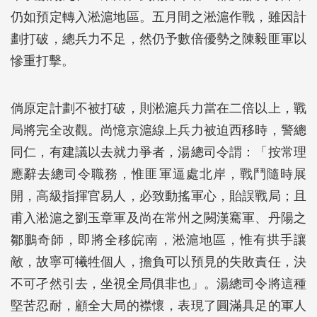
仍如預定轉入淞滬地區。五月間之淞滬作戰，雖因計
劃打破，總兵力不足，然仍予數倍優勢之陳毅匪軍以
慘重打擊。
倘原定計劃不被打破，則淞滬兵力當在二倍以上，戰
局將完全改觀。尚憶京滬線上兵力被迫西移時，警總
同仁，有建議以去就力爭者，湯總司令謂：「按常理
應辭去總司令職務，惟匪軍逼處北岸，戰鬥隨時展
開，高級指揮官易人，必致動搖軍心，貽誤戰局；且
甫入淞滬之劉玉章軍及尚在常州之闕漢騫軍、丹陽之
鄒鵬奇師，即將全移皖南，淞滬地區，惟有拱手讓
敵，故寧可犧牲個人，擔負可以預見的失敗責任，決
不可孑然引去，坐視全局俱非也」。湯總司令將這種
堅苦忍耐，顧全大局的襟懷，表現了圓滿具足的軍人