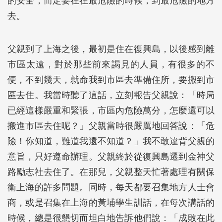
的安全，而定要在在最危險的時候，到最危險的地方
去。
父親到了上海之後，最初是住在復興島，以後感到離
市區太遠，對於那些前來謁見的人員，有很多的不
便，不到幾天，就命我到市區去準備住所，要搬到市
區去住。我當時聽了這話，立刻報告父親說：「時局
已經這樣嚴重和緊張，市區內危險萬分，怎麼還可以
搬進市區去住呢？」父親當時很嚴厲地回答說：「危
險！你知道，難道我還不知道？」我不敢違背父親的
意旨，只好遵命辦理。父親終於從復興島遷到金神父
路勵志社去住了。在那兒，父親整天忙著處理有關保
衛上海的許多問題。同時，每天都要召集地方人士會
商，或是召集在上海的黃埔學生訓話，在每次講話的
時候，總是很懇切而坦白地告訴他們說：「成敗在此