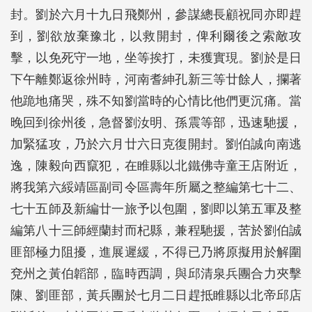
封。劉於六月十九日飛鄭州，參謀總長顧祝同亦即趕
到，劉欲放棄豫北，以救開封，俾利爾後之索敵攻
擊，以免死守一地，坐等挨打，未獲實現。劉於是日
下午離鄭返徐州時，河南耆紳孔新三等廿餘人，攔著
他跪地痛哭，殊不知劉當時的心情比他們更沉痛。當
晚回到徐州後，急督劉汝明、孫震等部，迅速馳援，
加緊猛攻，乃於六月廿六日克復開封。劉伯誠向南逃
逸，陳毅向西竄犯，在睢縣以北鐵佛寺童王店附近，
將我第六綏靖區副司令區壽年所屬之整編第七十二、
七十五師及新編廿一旅予以包圍，劉即以第五軍及整
編第八十三師經蘭封而杞縣，兼程馳援，苦於劉伯誠
匪部極力阻擾，進展遲緩，不得已乃將原擬用於解圍
兗州之黃伯韜部，臨時西調，與邱清泉兵團合力夾擊
陳、劉匪部，黃兵團於七月二日趕抵睢縣以北帝邱店