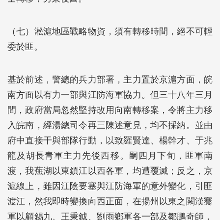
（七）淞滬地區戰略物資，須有轉移時間，絕不可輕
委於匪。
基於前述，警總的兵力部署，主力置於京滬方面，皖
南方面以有力一部與江防海軍協力。但三十八年三月
間，政府當局忽然堅持改用向南轉移案，令將主力移
入皖南，經湯總司令再三陳述意見，均不採納。並由
府中直接干與部隊行動，以致羅賢達、楊幹才、于兆
龍及胡長青軍主力先後西移。嗣四月下旬，匪軍南
渡，我蕪湖以東鎮江以西各軍，均遭覆滅；反之，京
滬線上，雖因江陰要塞與江防海軍的意外變化，引匪
渡江，然我即時變換向西正面，在揚州以東之闕漢騫
軍以顧錫九、王秉鉞、劉雨鄉軍各一部及鄒鵬奇師，