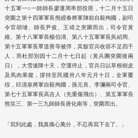
十五軍一○一師師長廖運周率部投匪，十二月十五日
突圍之第十四軍軍長熊綬春將軍陣前自殺殉國，副司
令官胡璉、師長尹俊、王靖之突圍而出，司令官黃
維、第十八軍軍長楊伯濤、第八十五軍軍長吳紹周、
第十五軍軍長覃道善等被俘，其餘官兵收容不足四千
人，而杜部別因十二月十七日起（黃兵團突圍後兩
日），大雪連降十天，空運停止，官兵日以草根樹皮
及馬肉果腹，撐持至民國卅八年元月十日，全軍覆
歿，邱清泉將軍自殺殉國，孫元良、李彌兩司令官、
第七十五軍軍長高吉人（先重傷飛出）、第五軍軍長
熊笑三、第一三九師師長唐化南等，突圍而出。
「寫到此處，我真痛心萬分，不忍再寫下去了。」