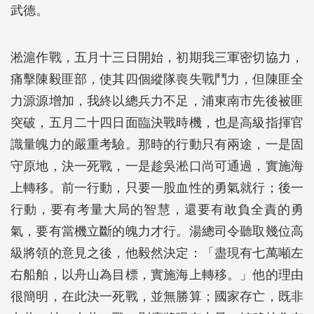
武德。
淞滬作戰，五月十三日開始，初期我三軍密切協力，
痛擊陳毅匪部，使其四個縱隊喪失戰鬥力，但陳匪全
力源源增加，我終以總兵力不足，浦東南市先後被匪
突破，五月二十四日面臨決戰時機，也是高級指揮官
識量魄力的嚴重考驗。那時的行動只有兩途，一是固
守原地，決一死戰，一是趁吳淞口尚可通過，實施海
上轉移。前一行動，只要一股血性的勇氣就行；後一
行動，要有考量大局的智慧，還要有敢負全責的勇
氣，要有當機立斷的魄力才行。湯總司令聽取幾位高
級將領的意見之後，他毅然決定：「盡現有七萬噸左
右船舶，以舟山為目標，實施海上轉移。」他的理由
很簡明，在此決一死戰，並無勝算；國家存亡，既非