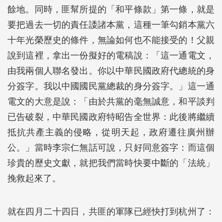
餘地。同時，匪幫所提的「和平條款」第一條，就是
要把過去一切的責任諉諸本黨，這種一筆勾銷本黨六
十年光榮歷史的條件，無論如何也不能接受的！父親
說到這裡，拿出一份擬好的電稿說：「這一通電文，
由我兩個人聯名發出。你以中華民國政府代總統的身
分簽字。我以中國國民黨總裁的身分簽字。」這一通
電文的大意是說：「由於共黨的毫無誠意，和平談判
已告破裂，中華民國政府特昭告全世界：此後將繼續
抵抗共產主義的侵略，從明天起，政府遷往廣州辦
公。」當時李宗仁無話可說，只好同意簽字：而這個
珍貴的歷史文獻，就把我們當時快要中斷的「法統」
挽救起來了。
就在四月二十四日，共匪的軍隊已經快打到杭州了：