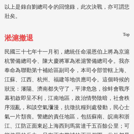
以上是錄自劉總司令的回憶錄，此次決戰，亦可謂悲
壯矣。
Top
淞滬撤退
民國三十七年十一月初，總統任命湯恩伯上將為京滬
杭警備總司令、陳大慶將軍為淞滬警備總司令。我亦
奉命為聯勤第十補給區副司令，本司令部管轄上海、
江蘇、江西、杭州、福建等地供應司令。這個時候的
狀況：瀋陽、濟南都失守了，平津危急，徐蚌會戰序
幕初啟即呈不利，江南地區，政治情勢陰暗，社會秩
序混亂，和談空氣瀰漫，抗徵抗糧到處發動，民心士
氣一片頹喪。警總的責任地區，包括蘇南、皖南和浙
江、江防正面東起上海西到馬當達千五百餘公里；可