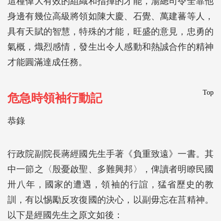
這種偉大有效的組織和指揮的才能，湯總司令全靠他
身邊有幾位高級將領如陳大慶、石覺、萬建蕃等人，
具有天賦的智慧，特殊的才能，旺盛的意見，忠勇的
氣概，熾烈感情，發生出令人感動和熱誠合作的精神
才能圓滿達成任務。
Top
危急時領袖行動記
恭錄
行政院副院長蔣經國先生手著《負重致遠》一書。其
中一節之〈殷憂啟聖、多難興邦〉，俾讀者明瞭民國
卅八年，國家的遭遇，領袖的行誼，猛省歷史的教
訓，有以惕勵反攻復國的決心，以副毋忘在莒精神。
以下是經國先生之原文如後：