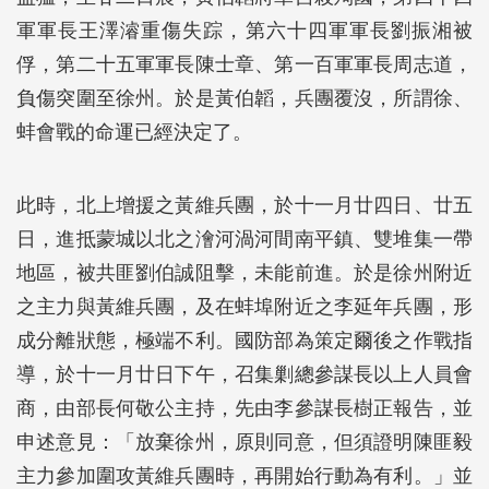
軍軍長王澤濬重傷失踪，第六十四軍軍長劉振湘被
俘，第二十五軍軍長陳士章、第一百軍軍長周志道，
負傷突圍至徐州。於是黃伯韜，兵團覆沒，所謂徐、
蚌會戰的命運已經決定了。
此時，北上增援之黃維兵團，於十一月廿四日、廿五
日，進抵蒙城以北之澮河渦河間南平鎮、雙堆集一帶
地區，被共匪劉伯誠阻擊，未能前進。於是徐州附近
之主力與黃維兵團，及在蚌埠附近之李延年兵團，形
成分離狀態，極端不利。國防部為策定爾後之作戰指
導，於十一月廿日下午，召集剿總參謀長以上人員會
商，由部長何敬公主持，先由李參謀長樹正報告，並
申述意見：「放棄徐州，原則同意，但須證明陳匪毅
主力參加圍攻黃維兵團時，再開始行動為有利。」並