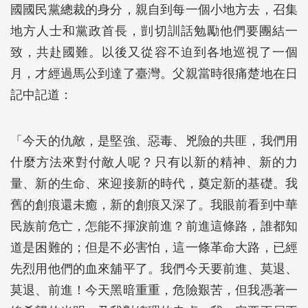
國國民黨總裁的身分，親自到每一個小地方去，召集
地方人士和黨政首長，剴切訓話勉勵他們要團結一
致，共赴國難。以後又從容不迫到各地巡視了一個
月，才經過馬公到達了臺灣。父親當時很痛楚地在日
記中記道：
「今天的仇敵，是堅強、惡毒、兇險的共匪，我們用
什麼方法來對付敵人呢？只有以新的精神、新的力
量、新的生命、來迎接新的時代，奠定新的基礎。我
舊的創痕還未癒，新的創痕又深了。我眼前看到中華
民族前危亡，怎能不揮淚前進？前進這條路，誰都知
道是困難的；但是不必害怕，這一條革命大路，已經
先烈用他們的血來舖平了。我們今天要前進、莫退、
莫退、前進！今天黑暗重重，危險艱苦，但我憑著一