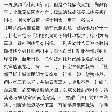
一再強調「計劃固計劃。但是否能徹底實施，顯難保
證，此戰關係國家存亡，應請總統或部長或總長親自
指揮，則大軍振奮，將士用命，定可一戰成功。」，
此時黃維兵團被圍，情勢已趨孤危，國防部乃於十一
月廿七日電令「剿總劉總司令飛蚌埠指揮，徐州方面
軍事，歸杜副總司令指揮。」劉遂於廿八日遵令將指
揮權移交給杜副總司令，而他自己則離開徐州飛到蚌
埠指揮，至卅日夜，忽然聽到徐州已經撤退的消息，
劉當然很關心。據十一二月二日空軍偵察報告：「杜
部已抵永城蕭縣間之青龍集、祖樓一帶，態勢整然。
但匪軍三五成群，共約四五萬人，隊形不整，紛紛向
西急進。劉當即繪製情況圖，以電投杜副總司令，請
其迅速擊破當面南之敵南下，並謂「依目前匪軍戰
法，判斷較我優勢之匪軍，可能採用圍困戰法，使我