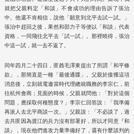
就把父親料定「和談」不會成功的理由告訴了張治
中。他還不肯相信，說他「願意到北平去試一試。」
張治中趕回之後，果然和邵力子等便以「和談」代表
資格，一同飛往北平去「試一試」。那裡曉得，張治
中這一試，就一去不返了。
同年四月二十四日，匪酋毛澤東提出了所謂「和平條
款」，那簡直是一種「最後通牒」。父親於接獲這項
消息後，立刻就電邀當時代理總統職務的李宗仁，前
往杭州會商；見面的時候，父親就問他：「對於這個
問題，應採取何種態度？」李宗仁回答說：「我準備
再派人去北平商談一次。」父親說：「不必談了，過
去共匪因為渡江的兵力沒有部署好，所以才同意『和
談』，現在他們進攻力量準備好了，還有什麼談判的