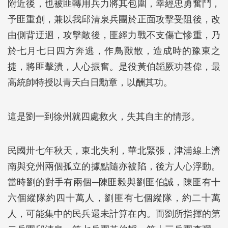
附近後，也被匪轉用兵力將其包圍，幸經忠勇奮鬥，
予匪重創，兼以我邱清泉兵團於正面攻擊受阻後，改
由側背迂迴，攻擊敵後，匪經力戰不支傷亡慘重，乃
於七月七日四方奔逃，作鳥獸散，造成時的豫東之
捷，將匪擊潰，人心振奮。是役黃伯韜厥功甚偉，最
高統帥特授以青天白日勳章，以酬其功。
這是劉一到徐州就四處救火，失其自主的情形。
民國卅七年秋天，東北失利，華北緊張，津浦線上濟
南與兗州兩個孤立的據點隨亦被陷，後方人心浮動。
當時劉的對手有兩個─陳匪毅與劉匪伯誠，陳匪有十
六個縱隊約四十萬人，劉匪有七個縱隊，約二十萬
人，可能集中的民兵還未計算在內。而劉所指揮的第