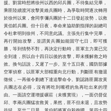
援。劉當時想將徐州以西的邱兵團，不待集結完畢，
乘匪陸續渡河攻擊黃維兵團時，為爭取時間逐次轉用
於徐州以東，會同李彌兵團於十二日發起攻勢，以救
黃伯韜兵團。但十日夜，奉命來協助劉指揮的副總司
令杜聿明到徐州，不同意此議。主張先行集中完畢，
再行開始攻擊，並謂黃兵團如能固守七日，即可獲
勝，等到情勢不對，再決定行動時，匪軍主力業已完
全到達，所以自十四日以後的攻擊，即未獲解救之時
效。換句話說，又遲了一步。至十五日夜，國防部據
空軍偵察，以匪軍大部輜重向北行動，判斷匪有撤退
徵候，一再催令剿總下達追擊命令。劉認路匪圍攻黃
兵團志在必得，沒有將吃到嘴裡的魚再吐出來的理
由。一面請空運增援碾莊（未獲實現），一面仍督促
邱、李兩兵團猛攻救黃，果然，匪不但未退，且攻勢
益猛，至廿二日晨，黃伯韜將軍自殺殉國，第四十四