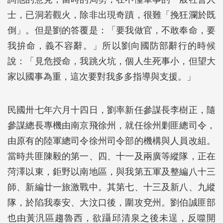
士，已洞若觀火，除非出現奇蹟，很難「挽狂瀾於既
倒」。但是劉的答覆是：「要我做官，不敢奉命，要
我拚命，義不容辭。」所以劉向國防部辭行的時候
說：「見危授命，我跳火坑，個人生死事小，但望大
家以國事為重，這次要對我多多指導與支援。」
民國卅七年六月十四日，劉率新任參謀長李樹正，隨
參謀總長專機由南京飛徐州，就任徐州剿匪總司令，
由原有的陸軍總司令徐州司令部的機構與人員改組。
當時共匪陳毅的第一、四、十一及兩廣等縱隊，正在
菏澤以東，鉅野以南地區，與我第五軍及整編八十三
師、新編廿一旅激戰中。其第七、十三及新八、九縱
隊，於陷我泰安、大汶口後，圍攻兗州。劉伯誠匪部
也由黃汎區趨魯西，欲躡邱清泉之後未逞，反噬開