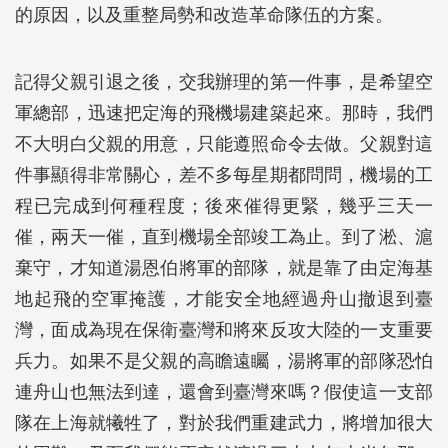
的原因，以及重整局勢和改造革命隊伍的方案。
記得父親引退之後，交我辦理的第一件事，是希望空
軍總部，迅速把定海的飛機場建築起來。那時，我們
不大明白父親的用意，只能遵照命令去做。父親對這
件事顯得非常關心，差不多每星期都問問，機場的工
程已完成到何種程度；後來催得更緊，幾乎三天一
催，兩天一催，直到機場全部竣工為止。到了淞、滬
棄守，才知道湯恩伯將軍的部隊，就是靠了由定海基
地起飛的空軍掩護，才能安全地經過舟山撤退到臺
灣，面成為現在保衛臺灣和將來反攻大陸的一支重要
兵力。如果不是父親的高瞻遠矚，湯將軍的部隊恐怕
連舟山也無法到達，還會到臺灣來嗎？假使這一支部
隊在上海就犧牲了，對於我們重建武力，將增加很大