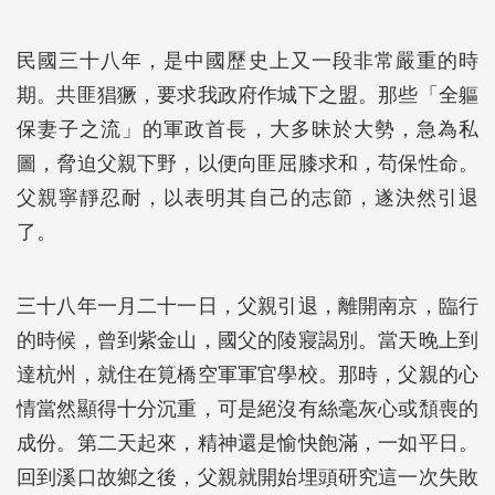
民國三十八年，是中國歷史上又一段非常嚴重的時
期。共匪猖獗，要求我政府作城下之盟。那些「全軀
保妻子之流」的軍政首長，大多昧於大勢，急為私
圖，脅迫父親下野，以便向匪屈膝求和，苟保性命。
父親寧靜忍耐，以表明其自己的志節，遂決然引退
了。
三十八年一月二十一日，父親引退，離開南京，臨行
的時候，曾到紫金山，國父的陵寢謁別。當天晚上到
達杭州，就住在筧橋空軍軍官學校。那時，父親的心
情當然顯得十分沉重，可是絕沒有絲毫灰心或頹喪的
成份。第二天起來，精神還是愉快飽滿，一如平日。
回到溪口故鄉之後，父親就開始埋頭研究這一次失敗