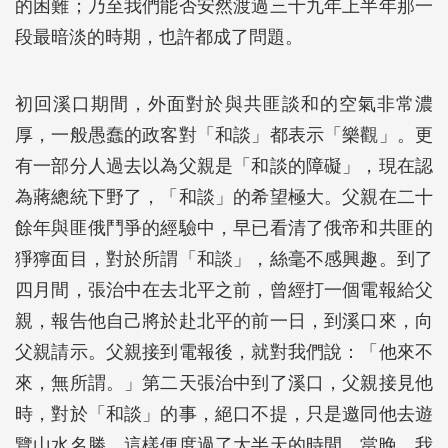
的困難；乃至我們能否安然渡過三十九年上半年那一
段最暗淡的時期，也許都成了問題。
初回溪口期間，外面對於與共匪談和的空氣非常濃
厚，一般愚蠢的政客對「和談」都表示「樂觀」。更
有一部分人過去以為父親是「和談的障礙」，現在認
為蔣總統下野了，「和談」的希望極大。父親在二十
餘年與匪俄鬥爭的經驗中，早已看清了俄帝和共匪的
猙獰面目，對於所謂「和談」，絲毫不感興趣。到了
四月間，張治中在去北平之前，曾經打一個電報給父
親，報告他自己將於赴北平的前一日，到溪口來，向
父親請示。父親接到電報後，就對我們說：「他來不
來，無所謂。」第二天張治中到了溪口，父親接見他
時，對於「和談」的事，絕口不提，只是邀同他去遊
覽山水名勝。這樣便度過了大半天的時間。當晚，我