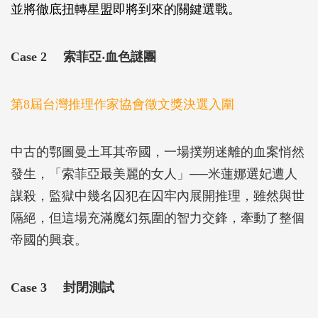
並將徹底扭轉星盟即將到來的關鍵選戰。
Case 2 索菲亞‧血色謎團
第8屆台灣推理作家協會徵文獎決選入圍
中古的鄂圖曼土耳其帝國，一場撲朔迷離的血案悄然
發生，「索菲亞最美麗的女人」──米蓮娜選妃遭人
謀殺，監獄中幾名囚犯在囚牢內展開推理，雖然與世
隔絕，但這場充滿魔幻氛圍的智力交鋒，牽動了整個
帝國的興衰。
Case 3 封閉測試