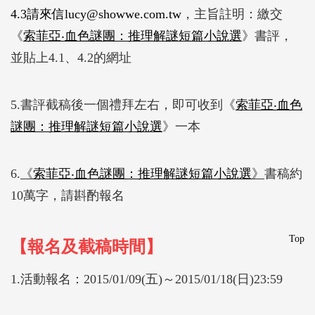
4.3請來信lucy@showwe.com.tw
，主旨註明：繳交
《
索菲亞‧血色謎團：推理解謎短篇小說選
》書評，
並貼上4.1、4.2的網址
5.書評截稿後一個禮拜左右，即可收到《
索菲亞‧血色
謎團：推理解謎短篇小說選
》一本
6.
《
索菲亞‧血色謎團：推理解謎短篇小說選
》
書稿約
10萬字，請斟酌報名
Top
【報名及截稿時間】
1.活動報名：2015/01/09(五)～2015/01/18(日)23:59