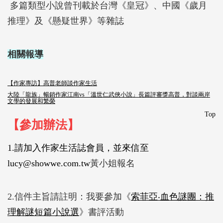
多篇類型小說曾刊載於台灣《皇冠》、中國《歲月
推理》及《懸疑世界》等雜誌
相關報導
【作家專訪】高普老師談作家生活
大陸「龍族」暢銷作家江南vs「溫世仁武俠小說」長篇評審獎高普，對談兩岸
文學的發展和繁榮
Top
【參加辦法】
1.
請加入作家生活誌會員，並來信至
lucy@showwe.com.tw
黃小姐報名
2.信件主旨請註明：我要參加《
索菲亞‧血色謎團：推
理解謎短篇小說選
》書評活動