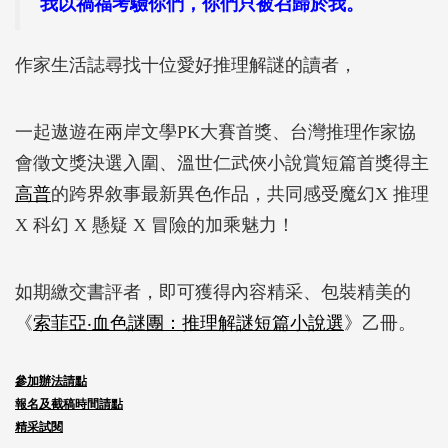
我以禍福考驗你們，你們只被召歸於我。
作家生活誌尋找十位愛好推理解謎的讀者，
一起遨遊在兩岸文學PK大賽首獎、台灣推理作家協
會徵文獎決選入圍、溫世仁武俠小說賞短篇首獎得主
高普
的跨界敘事最新異色作品，共同感受魔幻X 推理
X 科幻 X 懸疑 X 冒險的加乘魅力！
如期繳交書評者，即可獲得內容精采、包裝精美的
《
索菲亞‧血色謎團：推理解謎短篇小說選
》乙冊。
參加辦法請點
報名及截稿時間請點
精采試閱