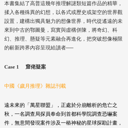
本書集結了高普這幾年推理解謎類短篇作品的精華，
揉入各種殊異的幻想，以各式或歷史或架空的世界觀
設置，建構出獨具魅力的想像世界，時代從遙遠的未
來到中古的鄂圖曼，寫實與虛構併陳，將奇幻、科
幻、推理、懸疑等元素融合再進化，把突破想像極限
的嶄新跨界內容呈現給讀者──
Case 1 窟佬疑案
中國《歲月推理》雜誌刊載
遠未來的「萬星聯盟」，正處於分崩離析的危亡之
秋，一名調查局探員奉命到首都科學院調查恐嚇案
件，無意間發現案件涉及一樁神秘的星球探勘計畫，