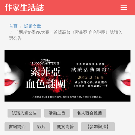
首頁
話題文章
「兩岸文學PK大賽」首獎高普《索菲亞‧血色謎團》試讀入
選公告
試讀入選公告
活動主旨
名人聯合推薦
書籍簡介
影片
關於高普
【參加辦法】