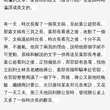
昭瀛的文章。梁實秋的散文《雅舍小品》便是由時昭
瀛譯成英文的。
有一天，時次長擬了一個英文稿，呈給葉公超部長。
那篇文稿有三頁之長。葉部長看過之後，改動了一個
字。文稿退給時次長，時次長看完之後，十分不高
興、不服氣。他寫了兩頁的理由，說明他那個字絕不
可更動。原稿和解說的文字一併再送呈葉部長考慮。
葉公超看到之後，正預備批示，而官邸有急電，找他
立刻到士林見老總統蔣公。葉部長隨即驅車赴官邸，
在官邸整整商議了一個下午。而後，蔣公又留他吃晚
飯，繼續商討要公。次日接待某友邦元首來訪，又花
了一天工夫。第三天他回到辦公室時，發現辦公桌上
又多了一份時次長的辭呈。