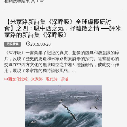
相關搜尋結果 共 1 筆
【米家路新詩集《深呼吸》全球虛擬研討
會】之四：吸中西之氣，抒離散之情 ──評米
家路的新詩集《深呼吸》
2019/03/28
另眼看書
《深呼吸》一書彙集了記憶的真實、想像的虛無和潛意識的碎
片，反映了歷史的更迭和米家路對於詩學的探究。這些精彩的
交匯在中西方文化的無限時空之中相互碰撞融合，彼此交互作
用，展現了米家路的獨特詩歌風格。...
中西文化比較
米家路
現代詩
馮溢