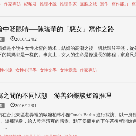
作
作家專訪
紀昭君
推理小說
推理作家
無臉之城
寫作
寫作能力
寫
暗中眨眼睛──陳瑤華的「惡女」寫作之路
2016/12/02
面
婚姻是小說中女性永恆的追求，結婚的高潮之後一切就歸於平淡，從
下的媽媽都是一樣的。事實上，女人的生命是條漫長的旅程，家庭只
性小說
女性心理學
女性文學
女性意識
作家專訪
寫之間的不同狀態 游善鈞樂談短篇推理
2016/12/01
面
在台北東區巷弄裡的歐嬤柏林小館Oma's Berlin 進行採訪。以一身
O衫、短褲現身，給人乾淨清爽的感覺。點了份簡單的下午茶後就開始
...