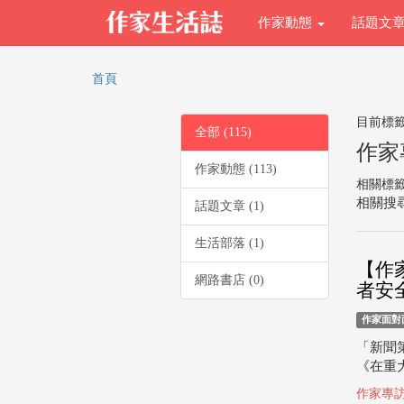
作家動態
話題文
首頁
目前標
全部 (115)
作家
作家動態 (113)
相關標
相關搜尋
話題文章 (1)
生活部落 (1)
【作
網路書店 (0)
者安
作家面對
「新聞
《在重
作家專