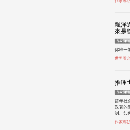
作家專
飄洋
來是
作家面對
你唯一能
世界看
推理
作家面對
當年社
政署的
制、如
作家專