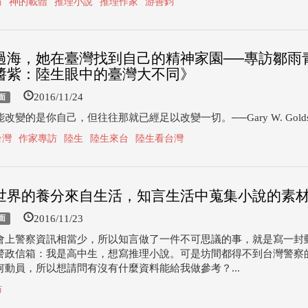
訪
神的載體
推理小說
推理作家
游善鈞
過海，她在臺灣找到自己的精神家園──專訪鄒雨
醬紫：陸生眼中的臺灣大不同》
2016/11/24
面
改變的是你自己，但往往那就已經足以改變一切。──Gary W. Goldstei
台灣
作家專訪
陸生
陸生來台
陸生看台灣
世界的養分來自生活，知言生活中蒐集小說的素
2016/11/23
面
會上警察資訊相當少，所以知言做了一件不可思議的事，就是寫一封
警政信箱：我是高中生，想寫推理小說。可是坊間都得不到台灣警察
何動員，所以想請問有沒有什麼資料能給我做參考？...
訪