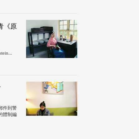
青《原
n...
材
郵件到警
的體制編