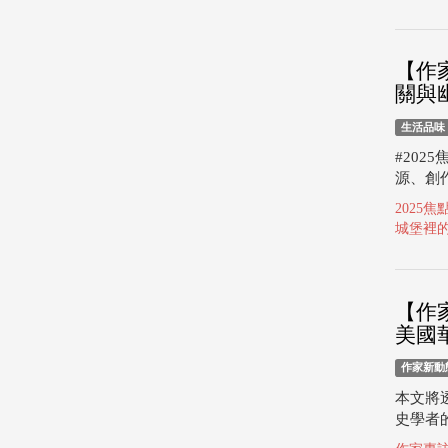
【作
關與
生活品味
#20
源、創
2025
城堡裡
【作
美國
作家新動
本文將
史學者