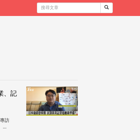
業、記
讀專訪
..