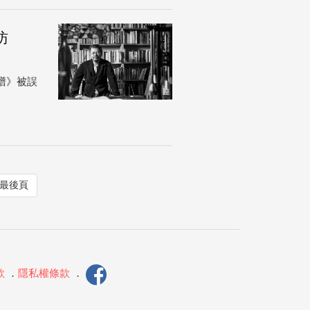
訪
譜》被誤
最後頁
款
．
隱私權條款
．