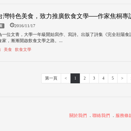
台灣特色美食，致力推廣飲食文學──作家焦桐專
2016/11/17
面
為一位文青，大學一年級開始寫作、寫詩。出版了詩集《完全壯陽食
家，漸漸開啟飲食文學之路。...
訪
美食
飲食文學
第一頁
<
1
2
3
4
5
>
關於我們
．
聯絡我們
．
服務條