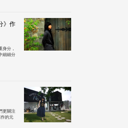
分》作
重身分，
中細細分
們更關注
寫作的元