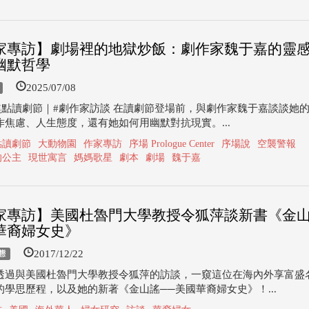
家專訪】劇場裡的地獄炒飯：劇作家魏于嘉的靈
幽默哲學
2025/07/08
25焦點讀劇節｜#劇作家訪談 在讀劇節登場前，與劇作家魏于嘉談談她
作焦慮、人生態度，還有她如何用幽默對抗現實。...
焦點讀劇節
大動物園
作家專訪
序場 Prologue Center
序場說
空襲警報
的公主
現世寓言
媽媽歌星
劇本
劇場
魏于嘉
家專訪】美國杜魯門大學教授令狐萍談新書《金山
華裔婦女史》
2017/12/22
態
透過與美國杜魯門大學教授令狐萍的訪談，一窺這位在海內外享富盛
的學思歷程，以及她的新著《金山謠──美國華裔婦女史》！...