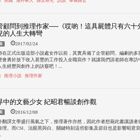
訪
美國
海外華人
婦女研究
訪談
華裔婦女
管顧問到推理作家──《哎喲！這具屍體只有六十
兒的人生大轉彎
2017/02/24
面
師在正式出版這部小說處女作以前，其實具備了企管顧問、編劇的多
麼會勇於放下收入甚豐的工作投入全職寫作？就讓我們請老師在專訪
生經歷與創作上的訣竅吧！...
訪
推理小說
推理作家
界中的文藝少女 紀昭君暢談創作觀
2016/12/08
面
外翻譯文學盛行風氣之下，推理著作亦然，因此作者想藉此書讓讀者
推理。而CSI、法眼黑與白、關鍵時刻這些影集及節目也是影響昭君
.