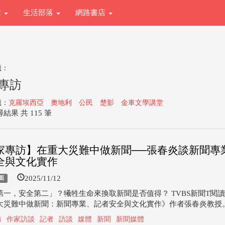
章
生活部落
網路書店
籤：
專訪
籤：
克羅埃西亞
奧地利
公民
楚影
金車文學講堂
結果 共 115 筆
家專訪】在重大災難中做新聞──張春炎談新聞專
全與文化實作
2025/11/12
面
第一，安全第二」？犧牲生命來換取新聞是否值得？ TVBS新聞T閱
大災難中做新聞：新聞專業、記者安全與文化實作》作者張春炎教授。.
訪
作家訪談
記者
訪談
媒體
新聞
新聞媒體