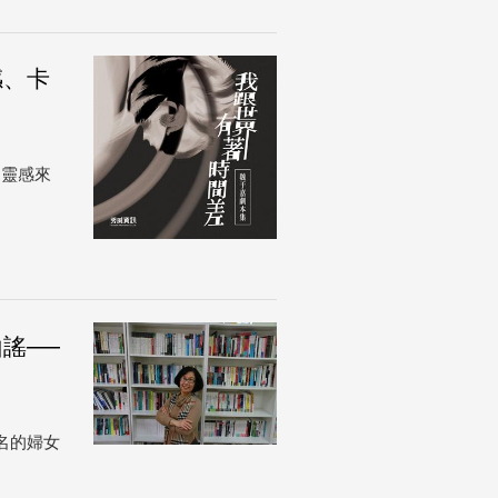
感、卡
的靈感來
謠──
名的婦女