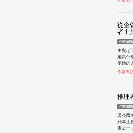
作家專
從企
者主
作家面對
主兒老
她為什
享她的人
作家專
推理
作家面對
現今國
到本土
素之一..