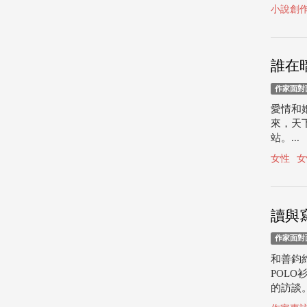
小說創
誰在
作家面對
愛情和
來，天
站。...
女性
女
讀與
作家面對
和善鈞約
POL
的訪談。 