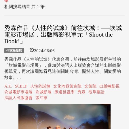
學
相關搜尋結果 共 1 筆
秀霖作品《人性的試煉》前往坎城！──坎城
電影市場展．出版轉影視單元「Shoot the
Book!」
2024/06/06
作家新動態
秀霖作品《人性的試煉》代表台灣，前往由坎城影展所主辦的
「坎城電影市場展」，參加與法語人出版協會合辦的出版轉影
視單元，再次讓國際看見這個關於台灣、關於人性、關於愛的
故事。...
A.Z.
SCELF
人性的試煉
文化內容策進院
文策院
出版轉影視
坎城電影市場展
坎城影展
床邊昆蟲學
秀霖
彼岸童話
法語人出版協會
張江寧