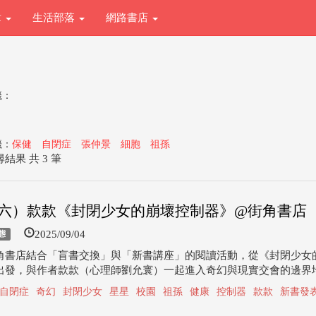
章
生活部落
網路書店
籤：
籤：
保健
自閉症
張仲景
細胞
祖孫
結果 共 3 筆
6（六）款款《封閉少女的崩壞控制器》@街角書店
2025/09/04
態
角書店結合「盲書交換」與「新書講座」的閱讀活動，從《封閉少女
出發，與作者款款（心理師劉允寰）一起進入奇幻與現實交會的邊界地帶
自閉症
奇幻
封閉少女
星星
校園
祖孫
健康
控制器
款款
新書發