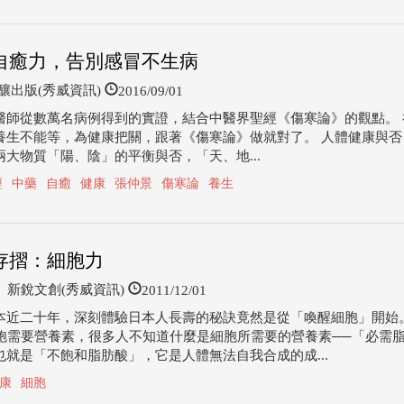
自癒力，告別感冒不生病
2016/09/01
出版(秀威資訊)
醫師從數萬名病例得到的實證，結合中醫界聖經《傷寒論》的觀點。 
養生不能等，為健康把關，跟著《傷寒論》做就對了。 人體健康與否
兩大物質「陽、陰」的平衡與否，「天、地...
經
中藥
自癒
健康
張仲景
傷寒論
養生
存摺：細胞力
2011/12/01
新銳文創(秀威資訊)
本近二十年，深刻體驗日本人長壽的秘訣竟然是從「喚醒細胞」開始
細胞需要營養素，很多人不知道什麼是細胞所需要的營養素──「必需
也就是「不飽和脂肪酸」，它是人體無法自我合成的成...
康
細胞