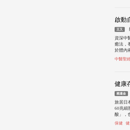
啟動
釀
王又
資深中
癒法，
於體內
中醫聖
健康
賴連金
旅居日
60兆
酸」，
保健
健