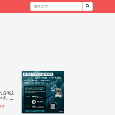
的崩壞控
。...
表會