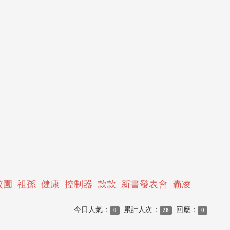
校園
祖孫
健康
控制器
款款
新書發表會
霸凌
今日人氣：
累計人次：
回應：
0
28
0