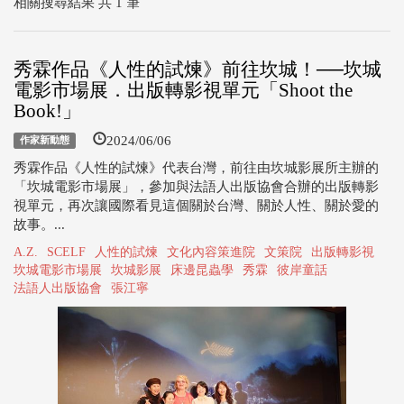
相關搜尋結果 共 1 筆
秀霖作品《人性的試煉》前往坎城！──坎城
電影市場展．出版轉影視單元「Shoot the
Book!」
2024/06/06
作家新動態
秀霖作品《人性的試煉》代表台灣，前往由坎城影展所主辦的
「坎城電影市場展」，參加與法語人出版協會合辦的出版轉影
視單元，再次讓國際看見這個關於台灣、關於人性、關於愛的
故事。...
A.Z.
SCELF
人性的試煉
文化內容策進院
文策院
出版轉影視
坎城電影市場展
坎城影展
床邊昆蟲學
秀霖
彼岸童話
法語人出版協會
張江寧