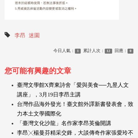
李昂
迷園
今日人氣：
累計人次：
回應：
1
12
0
您可能有興趣的文章
臺灣文學館X齊東詩舍「愛與美食──九昱人文
講座」，3月19日李昂主講
台灣作品海外發光！臺文館外譯新書發表會，致
力本土文學國際化
「臺灣文化沙龍」名作家李昂英倫開講
李昂╳楊曼芬精采交鋒，大談傳奇作家張愛玲不