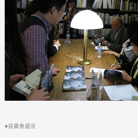
●簽書會盛況