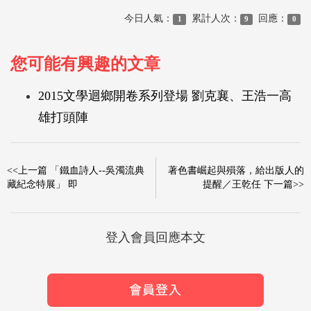
今日人氣：
累計人次：
回應：
1
9
0
您可能有興趣的文章
2015文學迴鄉開卷系列登場 劉克襄、王浩一高
雄打頭陣
<<上一篇 「鐵血詩人--吳濁流典
著色書崛起與殞落，給出版人的
藏紀念特展」 即
提醒／王乾任 下一篇>>
登入會員回應本文